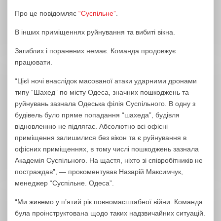
Про це повідомляє
“Суспільне”
.
В інших приміщеннях руйнування та вибиті вікна.
Загиблих і поранених немає. Команда продовжує
працювати.
“Цієї ночі внаслідок масованої атаки ударними дронами
типу “Шахед” по місту Одеса, значних пошкоджень та
руйнувань зазнала Одеська філія Суспільного. В одну з
будівель було пряме попадання “шахеда”, будівля
відновленню не підлягає. Абсолютно всі офісні
приміщення залишилися без вікон та є руйнування в
офісних приміщеннях, в тому числі пошкоджень зазнала
Академія Суспільного. На щастя, ніхто зі співробітників не
постраждав”, — прокоментував Назарій Максимчук,
менеджер “Суспільне. Одеса”.
“Ми живемо у пʼятий рік повномасштабної війни. Команда
була проінструктована щодо таких надзвичайних ситуацій.