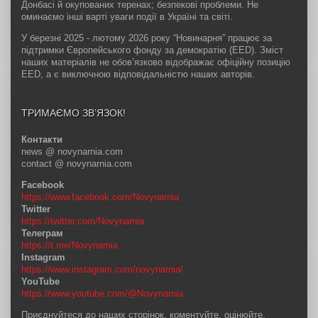
Донбасі й окупованих теренах; безпекові проблеми. Не
оминаємо інші варті уваги події в Україні та світі.
У березні 2025 - лютому 2026 року “Новинарня” працює за
підтримки Європейського фонду за демократію (EED). Зміст
наших матеріалів не обов’язково відображає офіційну позицію
EED, а є виключною відповідальністю наших авторів.
ТРИМАЄМО ЗВ’ЯЗОК!
Контакти
news @ novynarnia.com
contact @ novynarnia.com
Facebook
https://www.facebook.com/Novynarnia
Twitter
https://twitter.com/Novynarnia
Телеграм
https://t.me/Novynarnia
Instagram
https://www.instagram.com/novynarnia/
YouTube
https://www.youtube.com/@Novynarnia
Приєднуйтеся до наших сторінок, коментуйте, оцінюйте,