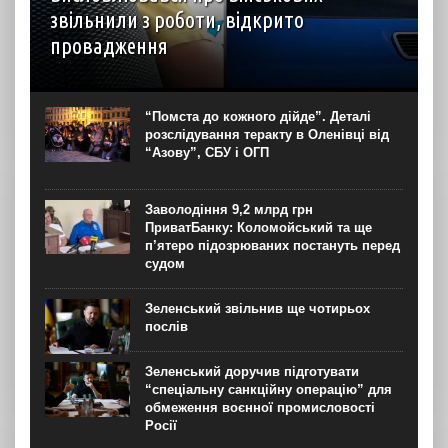
звільнили з роботи, відкрито
провадження
У Чернівцях звільнили водія автобуса на маршруті №14.
Це сталося через конфлікт із пасажирами, під час якого
чоловік, зокрема, нецензурно висловлювався про
“Помста до кожного дійде”. Деталі
військових. Правоохоронці розпочали кримінальне
розслідування теракту в Оленівці від
провадження за фактом...
“Азову”, СБУ і ОГП
Заволодіння 9,2 млрд грн
ПриватБанку: Коломойський та ще
п’ятеро підозрюваних постануть перед
судом
Зеленський звільнив ще чотирьох
послів
Зеленський доручив підготувати
“спеціальну санкційну операцію” для
обмеження воєнної промисловості
Росії