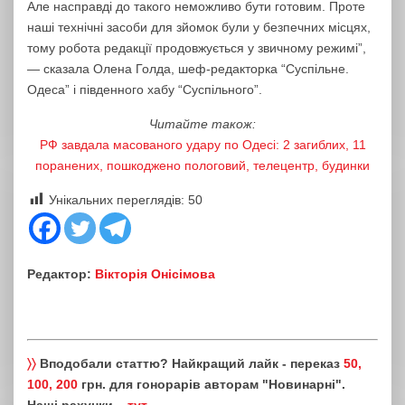
Але насправді до такого неможливо бути готовим. Проте
наші технічні засоби для зйомок були у безпечних місцях,
тому робота редакції продовжується у звичному режимі”,
— сказала Олена Голда, шеф-редакторка “Суспільне.
Одеса” і південного хабу “Суспільного”.
Читайте також:
РФ завдала масованого удару по Одесі: 2 загиблих, 11
поранених, пошкоджено пологовий, телецентр, будинки
Унікальних переглядів:
50
Редактор:
Вікторія Онісімова
〉〉
Вподобали статтю? Найкращий лайк - переказ
50,
100, 200
грн. для гонорарів авторам "Новинарні".