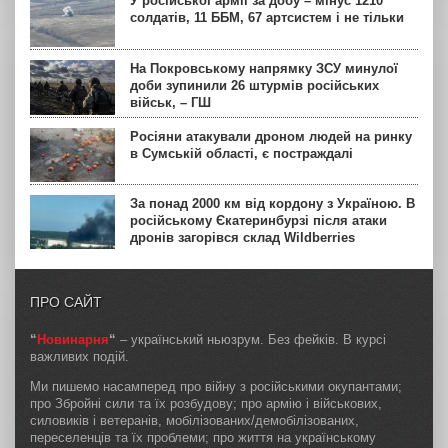
У російської армії за добу – мінус 1210
солдатів, 11 ББМ, 67 артсистем і не тільки
На Покровському напрямку ЗСУ минулої
доби зупинили 26 штурмів російських
військ, – ГШ
Росіяни атакували дроном людей на ринку
в Сумській області, є постраждалі
За понад 2000 км від кордону з Україною. В
російському Єкатеринбурзі після атаки
дронів загорівся склад Wildberries
ПРО САЙТ
“
Новинарня
“
– український ньюзрум. Без фейків. В курсі
важливих подій.
Ми пишемо насамперед про війну з російськими окупантами;
про Збройні сили та їх розбудову; про армію і військових,
силовиків і ветеранів, мобілізованих/демобілізованих,
переселенців та їх проблеми; про життя на українському