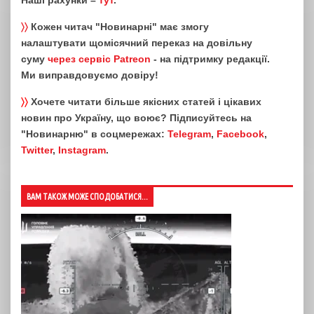
Наші рахунки –
тут
.
〉〉
Кожен читач "Новинарні" має змогу
налаштувати щомісячний переказ на довільну
суму
через сервіс Patreon
- на підтримку редакції.
Ми виправдовуємо довіру!
〉〉
Хочете читати більше якісних статей і цікавих
новин про Україну, що воює? Підписуйтесь на
"Новинарню" в соцмережах:
Telegram
,
Facebook
,
Twitter
,
Instagram
.
ВАМ ТАКОЖ МОЖЕ СПОДОБАТИСЯ...