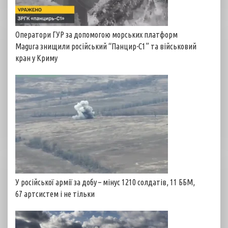
Оператори ГУР за допомогою морських платформ
Magura знищили російський “Панцир-С1” та військовий
кран у Криму
У російської армії за добу – мінус 1210 солдатів, 11 ББМ,
67 артсистем і не тільки