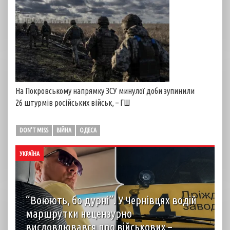
На Покровському напрямку ЗСУ минулої доби зупинили
26 штурмів російських військ, – ГШ
DON'T MISS
ВІЙНА
ОДЕСА
УКРАЇНА
“Воюють, бо дурні”. У Чернівцях водій
маршрутки нецензурно
висловлювався про військових –