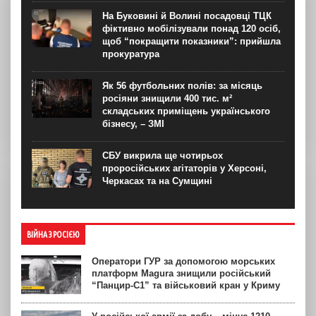
На Буковині й Волині посадовці ТЦК
фіктивно мобілізували понад 120 осіб,
щоб “покращити показники”: прийшла
прокуратура
Як 56 футбольних полів: за місяць
росіяни знищили 400 тис. м²
складських приміщень українського
бізнесу, – ЗМІ
СБУ викрила ще чотирьох
проросійських агітаторів у Херсоні,
Черкасах та на Сумщині
ВІЙНА З РОСІЄЮ
Оператори ГУР за допомогою морських
платформ Magura знищили російський
“Панцир-С1” та військовий кран у Криму