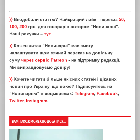
〉〉
Вподобали статтю? Найкращий лайк - переказ
50,
100, 200
грн. для гонорарів авторам "Новинарні".
Наші рахунки –
тут
.
〉〉
Кожен читач "Новинарні" має змогу
налаштувати щомісячний переказ на довільну
суму
через сервіс Patreon
- на підтримку редакції.
Ми виправдовуємо довіру!
〉〉
Хочете читати більше якісних статей і цікавих
новин про Україну, що воює? Підписуйтесь на
"Новинарню" в соцмережах:
Telegram
,
Facebook
,
Twitter
,
Instagram
.
ВАМ ТАКОЖ МОЖЕ СПОДОБАТИСЯ...