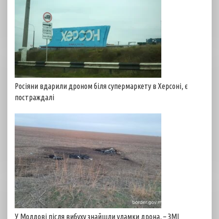
Росіяни вдарили дроном біля супермаркету в Херсоні, є
постраждалі
У Молдові після вибуху знайшли уламки дрона, – ЗМІ