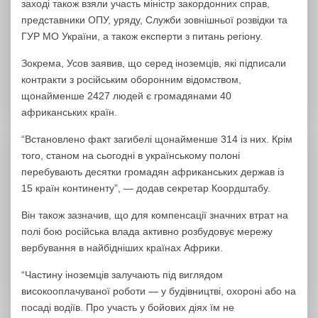
заході також взяли участь міністр закордонних справ,
представники ОПУ, уряду, Служби зовнішньої розвідки та
ГУР МО України, а також експерти з питань регіону.
Зокрема, Усов заявив, що серед іноземців, які підписали
контракти з російським оборонним відомством,
щонайменше 2427 людей є громадянами 40
африканських країн.
“Встановлено факт загибелі щонайменше 314 із них. Крім
того, станом на сьогодні в українському полоні
перебувають десятки громадян африканських держав із
15 країн континенту”, — додав секретар Коордштабу.
Він також зазначив, що для компенсації значних втрат на
полі бою російська влада активно розбудовує мережу
вербування в найбідніших країнах Африки.
“Частину іноземців залучають під виглядом
високооплачуваної роботи — у будівництві, охороні або на
посаді водіїв. Про участь у бойових діях їм не