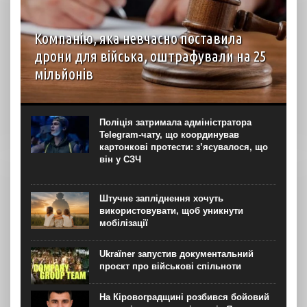
Компанію, яка невчасно поставила
дрони для війська, оштрафували на 25
мільйонів
Господарський суд Рівненської області вирішив стягнути
з ТОВ “Домпромбуд” на користь ДП Міністерства
оборони “Агенція оборонних закупівель” 24,88 млн грн за
Поліція затримала адміністратора
невчасно поставлені дрони. Про це свідчить рішення
Telegram-чату, що координував
суду...
картонкові протести: з’ясувалося, що
він у СЗЧ
Штучне запліднення хочуть
використовувати, щоб уникнути
мобілізації
Ukraїner запустив документальний
проєкт про військові спільноти
На Кіровоградщині розбився бойовий