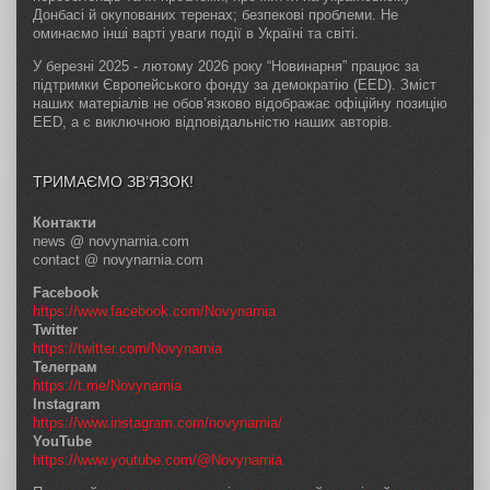
Донбасі й окупованих теренах; безпекові проблеми. Не
оминаємо інші варті уваги події в Україні та світі.
У березні 2025 - лютому 2026 року “Новинарня” працює за
підтримки Європейського фонду за демократію (EED). Зміст
наших матеріалів не обов’язково відображає офіційну позицію
EED, а є виключною відповідальністю наших авторів.
ТРИМАЄМО ЗВ’ЯЗОК!
Контакти
news @ novynarnia.com
contact @ novynarnia.com
Facebook
https://www.facebook.com/Novynarnia
Twitter
https://twitter.com/Novynarnia
Телеграм
https://t.me/Novynarnia
Instagram
https://www.instagram.com/novynarnia/
YouTube
https://www.youtube.com/@Novynarnia