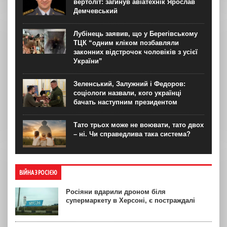
вертоліт: загинув авіатехнік Ярослав
Демчевський
Лубінець заявив, що у Берегівському
ТЦК “одним кліком позбавляли
законних відстрочок чоловіків з усієї
України”
Зеленський, Залужний і Федоров:
соціологи назвали, кого українці
бачать наступним президентом
Тато трьох може не воювати, тато двох
– ні. Чи справедлива така система?
ВІЙНА З РОСІЄЮ
Росіяни вдарили дроном біля
супермаркету в Херсоні, є постраждалі