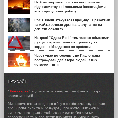
На Житомирщині росіяни поцілили по
підприємству з німецькими інвестиціями,
воно призупиняє роботу
Росія вночі атакувала Одещину 11 ракетами
та майже сотнею дронів: є влучання на
дев’яти локаціях
На трасі “Одеса-Рені” тимчасово обмежили
рух: до окремих пунктів пропуску на
кордоні з Молдовою не проїхати
Через удар по середмістю Павлограда
постраждали дев’ятеро людей, з них
четверо – діти
ПРО САЙТ
“
Новинарня
“
– український ньюзрум. Без фейків. В курсі
важливих подій.
Ми пишемо насамперед про війну з російськими окупантами;
про Збройні сили та їх розбудову; про армію і військових,
силовиків і ветеранів, мобілізованих/демобілізованих,
переселенців та їх проблеми; про життя на українському