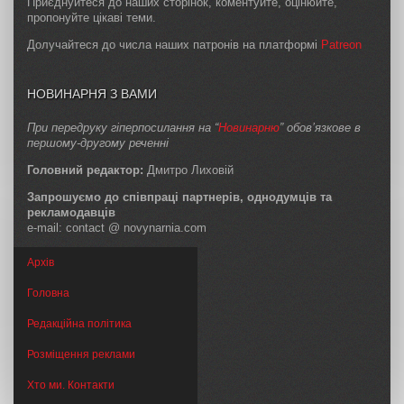
Приєднуйтеся до наших сторінок, коментуйте, оцінюйте,
пропонуйте цікаві теми.
Долучайтеся до числа наших патронів на платформі
Patreon
НОВИНАРНЯ З ВАМИ
При передруку гіперпосилання на “
Новинарню
” обов’язкове в
першому-другому реченні
Головний редактор:
Дмитро Лиховій
Запрошуємо до співпраці партнерів, однодумців та
рекламодавців
e-mail: contact @ novynarnia.com
Архів
Головна
Редакційна політика
Розміщення реклами
Хто ми. Контакти