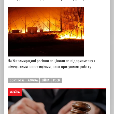
На Житомирщині росіяни поцілили по підприємству з
німецькими інвестиціями, воно призупиняє роботу
DON'T MISS
АФРИКА
ВІЙНА
РОСІЯ
УКРАЇНА