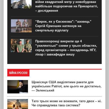
війни квадратний метр у новобудовах
найбільше подорожчав на Прикарпатті,
– дослідження
“Вирок, як у Євсюкова”: “азовець”
Сергій Єрмошин натякнув на
смертельну відплату
Правоохоронці викрили ще 4
“ухилянтські” схеми у трьох областях,
серед організаторів – посадовець НГУ,
лікар і завкафедри вишу
ВІЙНА З РОСІЄЮ
Щомісяця США виділятиме ракети для
українських Patriot, але цього не достатньо,
— Зеленський
Тато трьох може не воювати, тато двох – ні.
Чи справедлива така система?