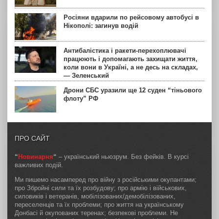
Росіяни вдарили по рейсовому автобусі в
Нікополі: загинув водій
Антибалістика і ракети-перехоплювачі
працюють і допомагають захищати життя,
коли вони в Україні, а не десь на складах,
— Зеленський
Дрони СБС уразили ще 12 суден “тіньового
флоту” РФ
ПРО САЙТ
“
Новинарня
“
– український ньюзрум. Без фейків. В курсі
важливих подій.
Ми пишемо насамперед про війну з російськими окупантами;
про Збройні сили та їх розбудову; про армію і військових,
силовиків і ветеранів, мобілізованих/демобілізованих,
переселенців та їх проблеми; про життя на українському
Донбасі й окупованих теренах; безпекові проблеми. Не