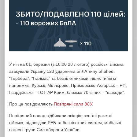
У ніч на 01, березня (з 18:00 28 лютого) російські війська
атакували Україну 123 ударними БпЛА типу Shahed,
“Гербера”, “Італмас” та безпілотниками інших типів із
напрямків: Курськ, Міллєрово, Приморсько-Ахтарськ – РФ,
Гвардійське – ТОТ АР Крим, близько 70 із них – “шахеди”.
Про це повідомляють
Повітряні сили ЗСУ
.
Повітряний напад відбивали авіація, зенітні ракетні
війська, підрозділи РЕБ та безпілотних систем, мобільні
вогневі групи Сил оборони України.