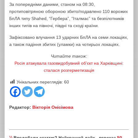
За попередніми даними, станом на 08:30,
протиповітряною обороною збито/подавлено 110 ворожих
БпЛА типу Shahed, “Гербера”, “Італмас” та безпілотників
інших типів на півночі, півдні та сході країни.
Зафіксовано влучання 13 ударних БпЛА на семи локаціях,
а також падіння збитих (уламки) на чотирьох локаціях.
Читайте також:
Росія атакувала газовидобувний об’єкт на Харківщині:
сталася розгерметизація
Унікальних переглядів:
60
Редактор:
Вікторія Онісімова
〉〉
Вподобали статтю? Найкращий лайк - переказ
50,