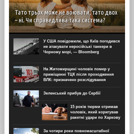
Тато трьох може не воювати, тато двох
– ні. Чи справедлива така система?
автор: Наталія Бушковська Мережею шириться хвиля
дописів про те, що чоловіків, батьків трьох і більше
дітей потрібно позбавити права відстрочки на
У США повідомили, що Київ погодився
мобілізацію. 4 серпня навіть було створено відповідну...
не атакувати неросійські танкери в
Чорному морі, — Bloomberg
На Житомирщині чоловік помер у
приміщенні ТЦК після проходження
ВЛК: призначено розслідування
Зеленський прибув до Сербії
15 років тюрми отримав
чоловік, який коригував
ракетні удари по Харкову
За чотири роки повномасштабної