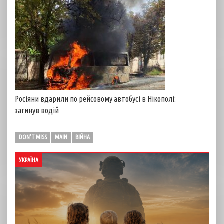
Росіяни вдарили по рейсовому автобусі в Нікополі:
загинув водій
DON'T MISS
MAIN
ВІЙНА
УКРАЇНА