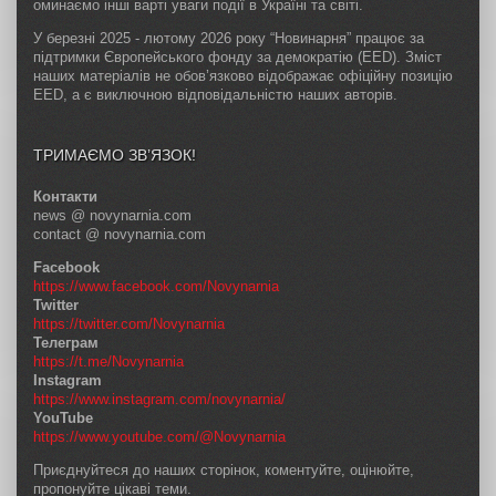
оминаємо інші варті уваги події в Україні та світі.
У березні 2025 - лютому 2026 року “Новинарня” працює за
підтримки Європейського фонду за демократію (EED). Зміст
наших матеріалів не обов’язково відображає офіційну позицію
EED, а є виключною відповідальністю наших авторів.
ТРИМАЄМО ЗВ’ЯЗОК!
Контакти
news @ novynarnia.com
contact @ novynarnia.com
Facebook
https://www.facebook.com/Novynarnia
Twitter
https://twitter.com/Novynarnia
Телеграм
https://t.me/Novynarnia
Instagram
https://www.instagram.com/novynarnia/
YouTube
https://www.youtube.com/@Novynarnia
Приєднуйтеся до наших сторінок, коментуйте, оцінюйте,
пропонуйте цікаві теми.