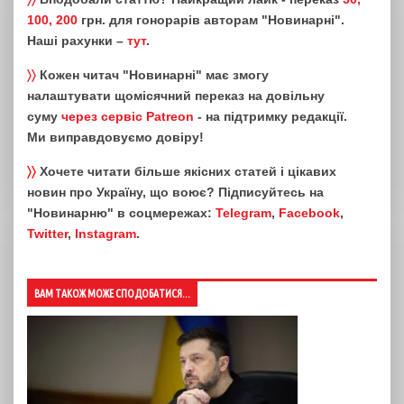
100, 200
грн. для гонорарів авторам "Новинарні".
Наші рахунки –
тут
.
〉〉
Кожен читач "Новинарні" має змогу
налаштувати щомісячний переказ на довільну
суму
через сервіс Patreon
- на підтримку редакції.
Ми виправдовуємо довіру!
〉〉
Хочете читати більше якісних статей і цікавих
новин про Україну, що воює? Підписуйтесь на
"Новинарню" в соцмережах:
Telegram
,
Facebook
,
Twitter
,
Instagram
.
ВАМ ТАКОЖ МОЖЕ СПОДОБАТИСЯ...