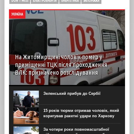
DON'T MISS
ЕЛЕКТРОЕНЕРГІЯ
ЕНЕРГЕТИКА
ЗАПОРІЖЖЯ
УКРАЇНА
На Житомирщині чоловік помер у
приміщенні ТЦК після проходження
ВЛК: призначено розслідування
6 серпня до територіального центру комплектування на
Житомирщині доставили чоловіка, який фігурував як
порушник правил військового обліку. Під час
Зеленський прибув до Сербії
перебування у приміщенні він знепритомнів, а потім
помер. Про інцидент...
15 років тюрми отримав чоловік, який
коригував ракетні удари по Харкову
За чотири роки повномасштабної