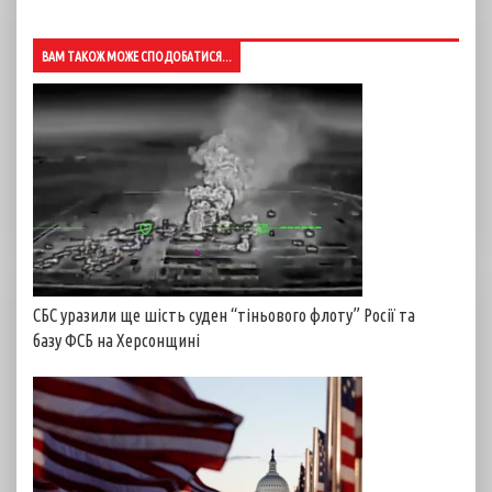
ВАМ ТАКОЖ МОЖЕ СПОДОБАТИСЯ...
СБС уразили ще шість суден “тіньового флоту” Росії та
базу ФСБ на Херсонщині