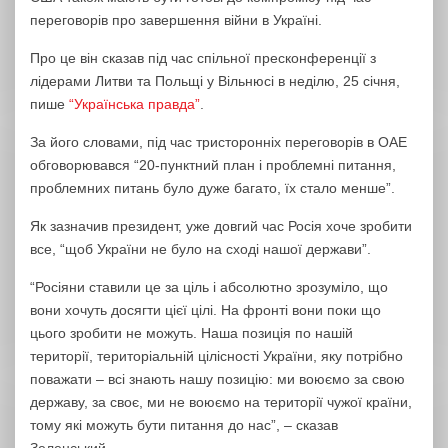
переговорів про завершення війни в Україні.
Про це він сказав під час спільної пресконференції з
лідерами Литви та Польщі у Вільнюсі в неділю, 25 січня,
пише
“Українська правда”
.
За його словами, під час тристоронніх переговорів в ОАЕ
обговорювався “20-пунктний план і проблемні питання,
проблемних питань було дуже багато, їх стало менше”.
Як зазначив президент, уже довгий час Росія хоче зробити
все, “щоб України не було на сході нашої держави”.
“Росіяни ставили це за ціль і абсолютно зрозуміло, що
вони хочуть досягти цієї цілі. На фронті вони поки що
цього зробити не можуть. Наша позиція по нашій
території, територіальній цілісності України, яку потрібно
поважати – всі знають нашу позицію: ми воюємо за свою
державу, за своє, ми не воюємо на території чужої країни,
тому які можуть бути питання до нас”, – сказав