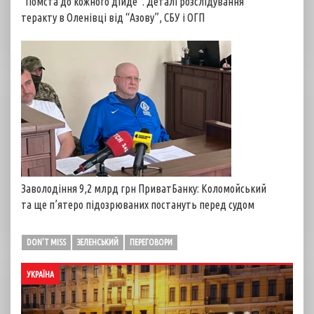
“Помста до кожного дійде”. Деталі розслідування
теракту в Оленівці від “Азову”, СБУ і ОГП
Заволодіння 9,2 млрд грн ПриватБанку: Коломойський
та ще п’ятеро підозрюваних постануть перед судом
DON'T MISS
ЗЕЛЕНСЬКИЙ
ПЕРЕГОВОРИ
УКРАЇНА