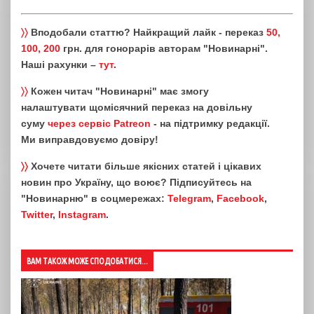
〉〉
Вподобали статтю? Найкращий лайк - переказ
50,
100, 200
грн. для гонорарів авторам "Новинарні".
Наші рахунки –
тут
.
〉〉
Кожен читач "Новинарні" має змогу
налаштувати щомісячний переказ на довільну
суму
через сервіс Patreon
- на підтримку редакції.
Ми виправдовуємо довіру!
〉〉
Хочете читати більше якісних статей і цікавих
новин про Україну, що воює? Підписуйтесь на
"Новинарню" в соцмережах:
Telegram
,
Facebook
,
Twitter
,
Instagram
.
ВАМ ТАКОЖ МОЖЕ СПОДОБАТИСЯ...