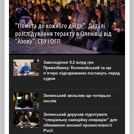
“Помста до кожного дійде”. Деталі
розслідування теракту в Оленівці від
“Азову”, СБУ і ОГП
автор: Наталія Терамае 28 липня рідні вцілілих
“азовців” в Оленівці виступили із шокуючою заявою.
Мовляв, списки полонених у “бараці 200”, де стався
Заволодіння 9,2 млрд грн
вибух, укладав полонений представник корпусу. Заява...
ПриватБанку: Коломойський та ще
п’ятеро підозрюваних постануть перед
судом
Зеленський звільнив ще чотирьох
послів
Зеленський доручив підготувати
“спеціальну санкційну операцію” для
обмеження воєнної промисловості
Росії