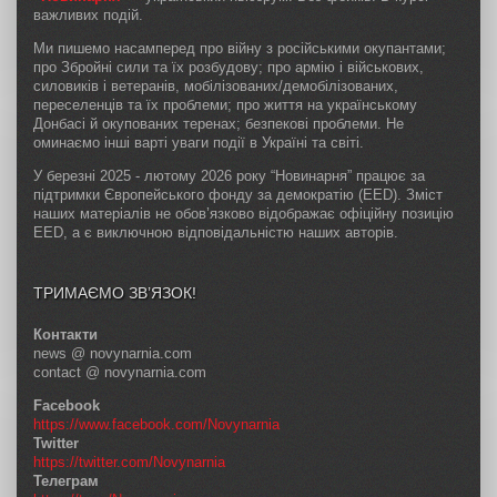
важливих подій.
Ми пишемо насамперед про війну з російськими окупантами;
про Збройні сили та їх розбудову; про армію і військових,
силовиків і ветеранів, мобілізованих/демобілізованих,
переселенців та їх проблеми; про життя на українському
Донбасі й окупованих теренах; безпекові проблеми. Не
оминаємо інші варті уваги події в Україні та світі.
У березні 2025 - лютому 2026 року “Новинарня” працює за
підтримки Європейського фонду за демократію (EED). Зміст
наших матеріалів не обов’язково відображає офіційну позицію
EED, а є виключною відповідальністю наших авторів.
ТРИМАЄМО ЗВ’ЯЗОК!
Контакти
news @ novynarnia.com
contact @ novynarnia.com
Facebook
https://www.facebook.com/Novynarnia
Twitter
https://twitter.com/Novynarnia
Телеграм