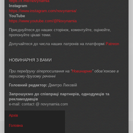
https://t.me/Novynarnia
Instagram
https://www.instagram.com/novynarnia/
YouTube
https://www.youtube.com/@Novynarnia
Приєднуйтеся до наших сторінок, коментуйте, оцінюйте,
пропонуйте цікаві теми.
Долучайтеся до числа наших патронів на платформі
Patreon
НОВИНАРНЯ З ВАМИ
При передруку гіперпосилання на “
Новинарню
” обов’язкове в
першому-другому реченні
Головний редактор:
Дмитро Лиховій
Запрошуємо до співпраці партнерів, однодумців та
рекламодавців
e-mail: contact @ novynarnia.com
Архів
Головна