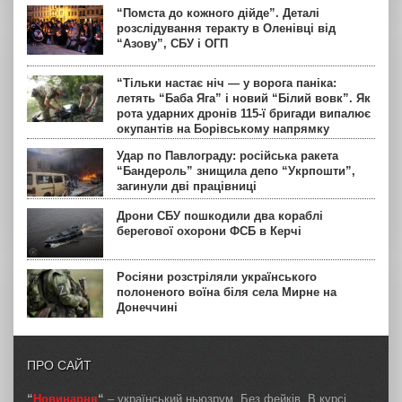
“Помста до кожного дійде”. Деталі
розслідування теракту в Оленівці від
“Азову”, СБУ і ОГП
“Тільки настає ніч — у ворога паніка:
летять “Баба Яга” і новий “Білий вовк”. Як
рота ударних дронів 115-ї бригади випалює
окупантів на Борівському напрямку
Удар по Павлограду: російська ракета
“Бандероль” знищила депо “Укрпошти”,
загинули дві працівниці
Дрони СБУ пошкодили два кораблі
берегової охорони ФСБ в Керчі
Росіяни розстріляли українського
полоненого воїна біля села Мирне на
Донеччині
ПРО САЙТ
“
Новинарня
“
– український ньюзрум. Без фейків. В курсі