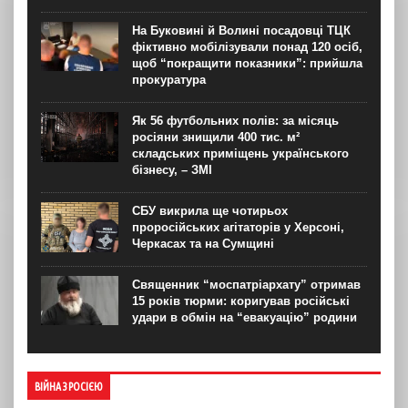
На Буковині й Волині посадовці ТЦК
фіктивно мобілізували понад 120 осіб,
щоб “покращити показники”: прийшла
прокуратура
Як 56 футбольних полів: за місяць
росіяни знищили 400 тис. м²
складських приміщень українського
бізнесу, – ЗМІ
СБУ викрила ще чотирьох
проросійських агітаторів у Херсоні,
Черкасах та на Сумщині
Священник “моспатріархату” отримав
15 років тюрми: коригував російські
удари в обмін на “евакуацію” родини
ВІЙНА З РОСІЄЮ