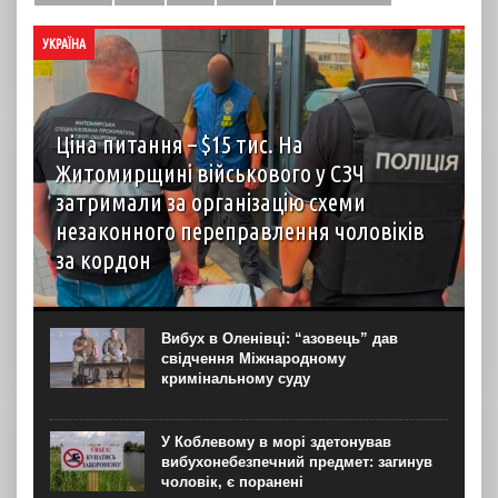
УКРАЇНА
Ціна питання – $15 тис. На
Житомирщині військового у СЗЧ
затримали за організацію схеми
незаконного переправлення чоловіків
за кордон
У Житомирській області викрили організатора схеми
незаконного переправлення чоловіків призовного віку
через державний кордон України. Як повідомили
Вибух в Оленівці: “азовець” дав
“Новинарні” в пресслужбі Спеціалізованої прокуратури у
свідчення Міжнародному
сфері оборони Центрального регіону, ним виявився...
кримінальному суду
У Коблевому в морі здетонував
вибухонебезпечний предмет: загинув
чоловік, є поранені