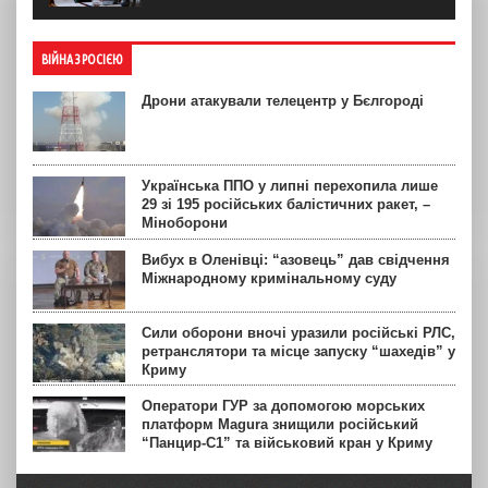
ВІЙНА З РОСІЄЮ
Дрони атакували телецентр у Бєлгороді
Українська ППО у липні перехопила лише
29 зі 195 російських балістичних ракет, –
Міноборони
Вибух в Оленівці: “азовець” дав свідчення
Міжнародному кримінальному суду
Сили оборони вночі уразили російські РЛС,
ретранслятори та місце запуску “шахедів” у
Криму
Оператори ГУР за допомогою морських
платформ Magura знищили російський
“Панцир-С1” та військовий кран у Криму