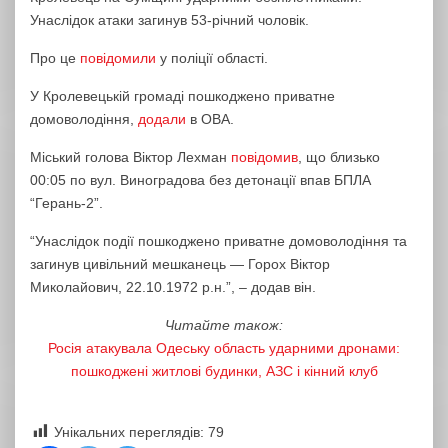
Унаслідок атаки загинув 53-річний чоловік.
Про це
повідомили
у поліції області.
У Кролевецькій громаді пошкоджено приватне
домоволодіння,
додали
в ОВА.
Міський голова Віктор Лехман
повідомив
, що близько
00:05 по вул. Виноградова без детонації впав БПЛА
“Герань-2”.
“Унаслідок події пошкоджено приватне домоволодіння та
загинув цивільний мешканець — Горох Віктор
Миколайович, 22.10.1972 р.н.”, – додав він.
Читайте також:
Росія атакувала Одеську область ударними дронами:
пошкоджені житлові будинки, АЗС і кінний клуб
Унікальних переглядів:
79