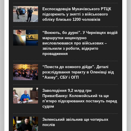
Експосадовців Мукачівського РТЦК
підозрюють у знятті з військового
обліку близько 1200 чоловіків
“Воюють, бо дурні”. У Чернівцях водій
маршрутки нецензурно
висловлювався про військових –
звільнили з роботи, відкрито
провадження
“Помста до кожного дійде”. Деталі
розслідування теракту в Оленівці від
“Азову”, СБУ і ОГП
Заволодіння 9,2 млрд грн
ПриватБанку: Коломойський та ще
п’ятеро підозрюваних постануть перед
судом
Зеленський звільнив ще чотирьох
послів