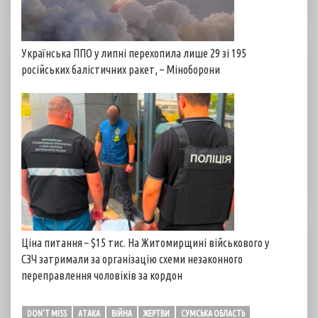
Українська ППО у липні перехопила лише 29 зі 195
російських балістичних ракет, – Міноборони
Ціна питання – $15 тис. На Житомирщині військового у
СЗЧ затримали за організацію схеми незаконного
переправлення чоловіків за кордон
DON'T MISS
АТАКА
ВІЙНА
ЖЕРТВИ
СУМСЬКА ОБЛАСТЬ