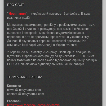
ПРО САЙТ
“
Новинарня
“
– український ньюзрум. Без фейків. В курсі
важливих подій.
Ми пишемо насамперед про війну з російськими окупантами;
про Збройні сили та їх розбудову; про армію і військових,
силовиків і ветеранів, мобілізованих/демобілізованих,
переселенців та їх проблеми; про життя на українському
Донбасі й окупованих теренах; безпекові проблеми. Не
оминаємо інші варті уваги події в Україні та світі.
У березні 2025 - лютому 2026 року “Новинарня” працює за
підтримки Європейського фонду за демократію (EED). Зміст
наших матеріалів не обов’язково відображає офіційну позицію
EED, а є виключною відповідальністю наших авторів.
ТРИМАЄМО ЗВ’ЯЗОК!
Контакти
news @ novynarnia.com
contact @ novynarnia.com
Facebook
https://www.facebook.com/Novynarnia