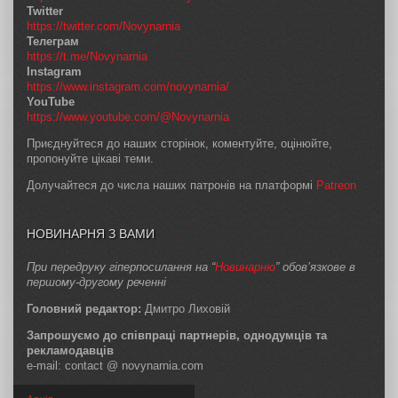
Twitter
https://twitter.com/Novynarnia
Телеграм
https://t.me/Novynarnia
Instagram
https://www.instagram.com/novynarnia/
YouTube
https://www.youtube.com/@Novynarnia
Приєднуйтеся до наших сторінок, коментуйте, оцінюйте,
пропонуйте цікаві теми.
Долучайтеся до числа наших патронів на платформі
Patreon
НОВИНАРНЯ З ВАМИ
При передруку гіперпосилання на “
Новинарню
” обов’язкове в
першому-другому реченні
Головний редактор:
Дмитро Лиховій
Запрошуємо до співпраці партнерів, однодумців та
рекламодавців
e-mail: contact @ novynarnia.com