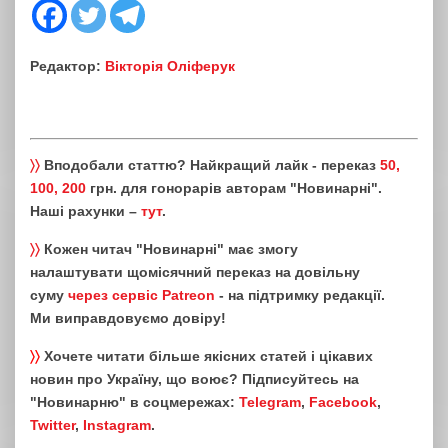
Редактор:
Вікторія Оліферук
〉〉
Вподобали статтю? Найкращий лайк - переказ
50,
100, 200
грн. для гонорарів авторам "Новинарні".
Наші рахунки –
тут
.
〉〉
Кожен читач "Новинарні" має змогу
налаштувати щомісячний переказ на довільну
суму
через сервіс Patreon
- на підтримку редакції.
Ми виправдовуємо довіру!
〉〉
Хочете читати більше якісних статей і цікавих
новин про Україну, що воює? Підписуйтесь на
"Новинарню" в соцмережах:
Telegram
,
Facebook
,
Twitter
,
Instagram
.