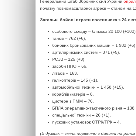
Генеральний штаб Збройних сил України
оприл
початку повномасштабної агресії – станом на 11
Загальні бойові втрати противника з 24 лют
особового складу – близько 20 100 (+100)
танків ‒ 762 (+6),
бойових броньованих машин ‒ 1 982 (+6)
артилерійських систем – 371 (+5),
РСЗВ – 125 (+3),
засоби ППО – 66,
літаків – 163,
гелікоптерів – 145 (+1),
автомобільної техніки – 1 458 (+15),
кораблів /катерів – 8,
цистерн з ПММ – 76,
БПЛА оперативно-тактичного рівня – 138 
спеціальної техніки – 26 (+1),
пускових установок ОТРК/ТРК – 4.
(В дужках – зміна порівняно з даними на рано