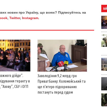
ВІ
кавих новин про Україну, що воює? Підписуйтесь на
book
,
Twitter
,
Instagram
.
кожного дійде”.
Заволодіння 9,2 млрд грн
лідування теракту в
ПриватБанку: Коломойський та
 “Азову”, СБУ і ОГП
ще п’ятеро підозрюваних
постануть перед судом