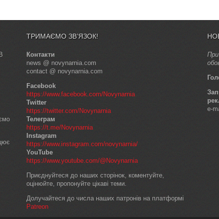
ТРИМАЄМО ЗВ’ЯЗОК!
НО
В
Контакти
При
news @ novynarnia.com
обо
contact @ novynarnia.com
Гол
Facebook
Зап
https://www.facebook.com/Novynarnia
рек
Twitter
e-m
https://twitter.com/Novynarnia
аємо
Телеграм
https://t.me/Novynarnia
Instagram
ацює
https://www.instagram.com/novynarnia/
YouTube
https://www.youtube.com/@Novynarnia
Приєднуйтеся до наших сторінок, коментуйте,
оцінюйте, пропонуйте цікаві теми.
Долучайтеся до числа наших патронів на платформі
Patreon