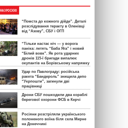
ЙНА З РОСІЄЮ
“Помста до кожного дійде”. Деталі
розслідування теракту в Оленівці
від “Азову”, СБУ і ОГП
“Тільки настає ніч — у ворога
паніка: летять “Баба Яга” і новий
“Білий вовк”. Як рота ударних
дронів 115-ї бригади випалює
окупантів на Борівському напрямку
Удар по Павлограду: російська
ракета “Бандероль” знищила депо
“Укрпошти”, загинули дві
працівниці
Дрони СБУ пошкодили два кораблі
берегової охорони ФСБ в Керчі
Росіяни розстріляли українського
полоненого воїна біля села Мирне
на Донеччині