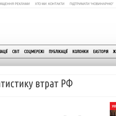
МІЩЕННЯ РЕКЛАМИ
ХТО МИ. КОНТАКТИ
ПІДТРИМАТИ “НОВИНАРНЮ”
АЦІЇ
СВІТ
СОЦМЕРЕЖІ
ПУБЛІКАЦІЇ
КОЛОНКИ
EASTОРІЯ
Ж
атистику втрат РФ
УК