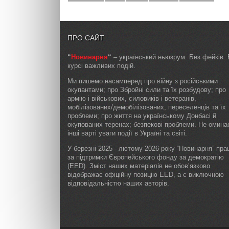
ПРО САЙТ
“
Новинарня
“
– український ньюзрум. Без фейків. 
курсі важливих подій.
Ми пишемо насамперед про війну з російськими
окупантами; про Збройні сили та їх розбудову; про
армію і військових, силовиків і ветеранів,
мобілізованих/демобілізованих, переселенців та їх
проблеми; про життя на українському Донбасі й
окупованих теренах; безпекові проблеми. Не омин
інші варті уваги події в Україні та світі.
У березні 2025 - лютому 2026 року “Новинарня” пр
за підтримки Європейського фонду за демократію
(EED). Зміст наших матеріалів не обов’язково
відображає офіційну позицію EED, а є виключною
відповідальністю наших авторів.