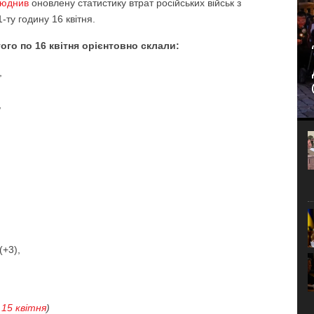
юднив
оновлену статистику втрат російських військ з
-ту годину 16 квітня.
ого по 16 квітня орієнтовно склали:
,
,
(+3),
к
15 квітня
)