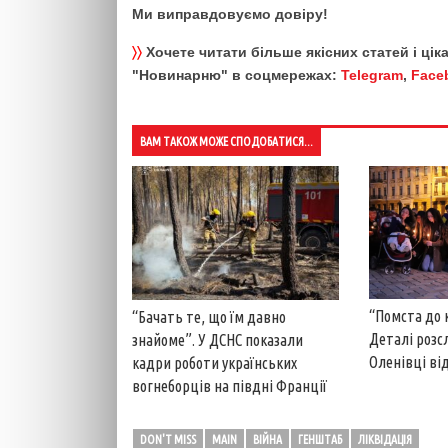
Ми виправдовуємо довіру!
〉〉
Хочете читати більше якісних статей і ці
"Новинарню" в соцмережах:
Telegram
,
Face
ВАМ ТАКОЖ МОЖЕ СПОДОБАТИСЯ...
“Помста до 
“Бачать те, що їм давно
Деталі розс
знайоме”. У ДСНС показали
Оленівці від
кадри роботи українських
вогнеборців на півдні Франції
DON'T MISS
MAIN
ВІЙНА
ГЕНШТАБ
ЛІКВІДАЦІЯ