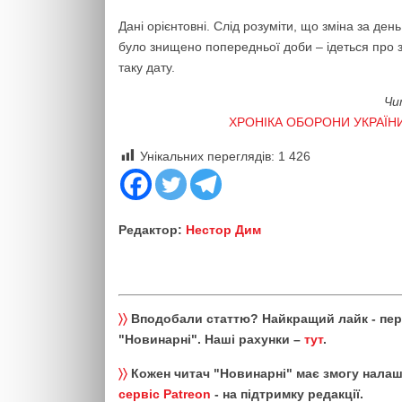
Дані орієнтовні. Слід розуміти, що зміна за ден
було знищено попередньої доби – ідеться про з
таку дату.
Чи
ХРОНІКА ОБОРОНИ УКРАЇНИ.
Унікальних переглядів:
1 426
Редактор:
Нестор Дим
〉〉
Вподобали статтю? Найкращий лайк - пе
"Новинарні". Наші рахунки –
тут
.
〉〉
Кожен читач "Новинарні" має змогу налаш
сервіс Patreon
- на підтримку редакції.