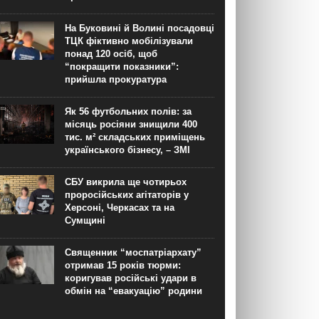
На Буковині й Волині посадовці
ТЦК фіктивно мобілізували
понад 120 осіб, щоб
“покращити показники”:
прийшла прокуратура
Як 56 футбольних полів: за
місяць росіяни знищили 400
тис. м² складських приміщень
українського бізнесу, – ЗМІ
СБУ викрила ще чотирьох
проросійських агітаторів у
Херсоні, Черкасах та на
Сумщині
Священник “моспатріархату”
отримав 15 років тюрми:
коригував російські удари в
обмін на “евакуацію” родини