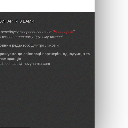
ВИНАРНЯ З ВАМИ
 передруку гіперпосилання на “
Новинарню
”
в’язкове в першому-другому реченні
овний редактор:
Дмитро Лиховій
рошуємо до співпраці партнерів, однодумців та
ламодавців
ail: contact @ novynarnia.com