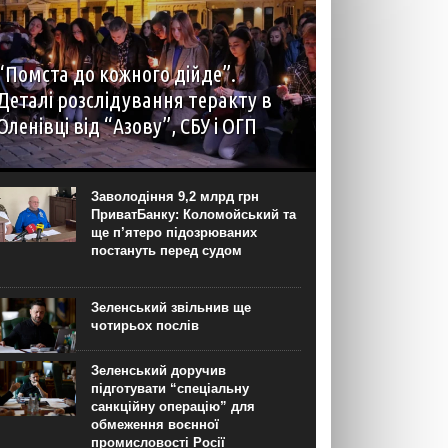
“Помста до кожного дійде”.
Деталі розслідування теракту в
Оленівці від “Азову”, СБУ і ОГП
автор: Наталія Терамае 28 липня рідні вцілілих
“азовців” в Оленівці виступили із шокуючою
заявою. Мовляв, списки полонених у “бараці
Заволодіння 9,2 млрд грн
200”, де стався вибух, укладав полонений
ПриватБанку: Коломойський та
представник корпусу. Заява...
ще п’ятеро підозрюваних
постануть перед судом
Зеленський звільнив ще
чотирьох послів
Зеленський доручив
підготувати “спеціальну
санкційну операцію” для
обмеження воєнної
промисловості Росії