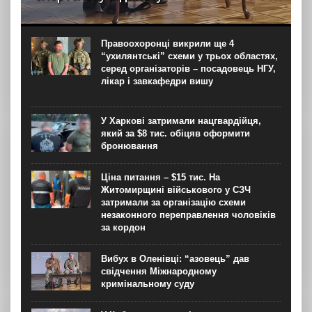
Капітан Сергій Єрмошин (“Єрмалай”), колишній
військовополонений, а нині – заступник командира
бригади з тилу, начальник тилу 12-ї бригади
Правоохоронці викрили ще 4
спеціального призначення НГУ “Азов”, вважає, що усіх
“ухилянтські” схеми у трьох областях,
росіян, дотичних до репресій...
серед організаторів – посадовець НГУ,
лікар і завкафедри вишу
У Харкові затримали нацгвардійця,
який за $8 тис. обіцяв оформити
бронювання
Ціна питання – $15 тис. На
Житомирщині військового у СЗЧ
затримали за організацію схеми
незаконного переправлення чоловіків
за кордон
Вибух в Оленівці: “азовець” дав
свідчення Міжнародному
кримінальному суду