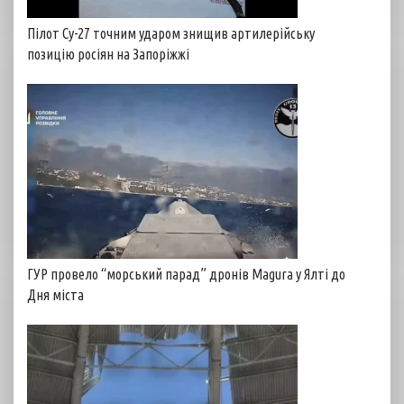
Пілот Су-27 точним ударом знищив артилерійську
позицію росіян на Запоріжжі
ГУР провело “морський парад” дронів Magura у Ялті до
Дня міста