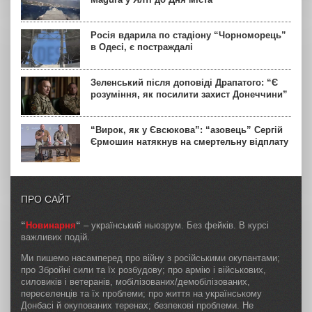
Росія вдарила по стадіону “Чорноморець”
в Одесі, є постраждалі
Зеленський після доповіді Драпатого: “Є
розуміння, як посилити захист Донеччини”
“Вирок, як у Євсюкова”: “азовець” Сергій
Єрмошин натякнув на смертельну відплату
ПРО САЙТ
“
Новинарня
“
– український ньюзрум. Без фейків. В курсі
важливих подій.
Ми пишемо насамперед про війну з російськими окупантами;
про Збройні сили та їх розбудову; про армію і військових,
силовиків і ветеранів, мобілізованих/демобілізованих,
переселенців та їх проблеми; про життя на українському
Донбасі й окупованих теренах; безпекові проблеми. Не