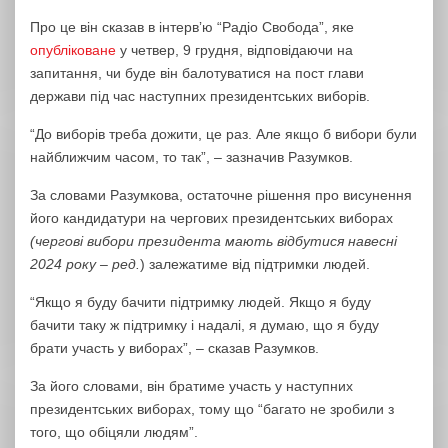
Про це він сказав в інтервʼю “Радіо Свобода”, яке
опубліковане
у четвер, 9 грудня, відповідаючи на
запитання, чи буде він балотуватися на пост глави
держави під час наступних президентських виборів.
“До виборів треба дожити, це раз. Але якщо б вибори були
найближчим часом, то так”, – зазначив Разумков.
За словами Разумкова, остаточне рішення про висунення
його кандидатури на чергових президентських виборах
(чергові вибори президента мають відбутися навесні
2024 року – ред.
) залежатиме від підтримки людей.
“Якщо я буду бачити підтримку людей. Якщо я буду
бачити таку ж підтримку і надалі, я думаю, що я буду
брати участь у виборах”, – сказав Разумков.
За його словами, він братиме участь у наступних
президентських виборах, тому що “багато не зробили з
того, що обіцяли людям”.