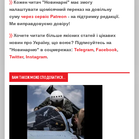
〉〉
Кожен читач "Новинарні" має змогу
налаштувати щомісячний переказ на довільну
суму
через сервіс Patreon
- на підтримку редакції.
Ми виправдовуємо довіру!
〉〉
Хочете читати більше якісних статей і цікавих
новин про Україну, що воює? Підписуйтесь на
"Новинарню" в соцмережах:
Telegram
,
Facebook
,
Twitter
,
Instagram
.
ВАМ ТАКОЖ МОЖЕ СПОДОБАТИСЯ...