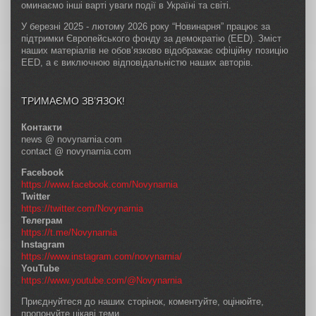
оминаємо інші варті уваги події в Україні та світі.
У березні 2025 - лютому 2026 року “Новинарня” працює за
підтримки Європейського фонду за демократію (EED). Зміст
наших матеріалів не обов’язково відображає офіційну позицію
EED, а є виключною відповідальністю наших авторів.
ТРИМАЄМО ЗВ’ЯЗОК!
Контакти
news @ novynarnia.com
contact @ novynarnia.com
Facebook
https://www.facebook.com/Novynarnia
Twitter
https://twitter.com/Novynarnia
Телеграм
https://t.me/Novynarnia
Instagram
https://www.instagram.com/novynarnia/
YouTube
https://www.youtube.com/@Novynarnia
Приєднуйтеся до наших сторінок, коментуйте, оцінюйте,
пропонуйте цікаві теми.