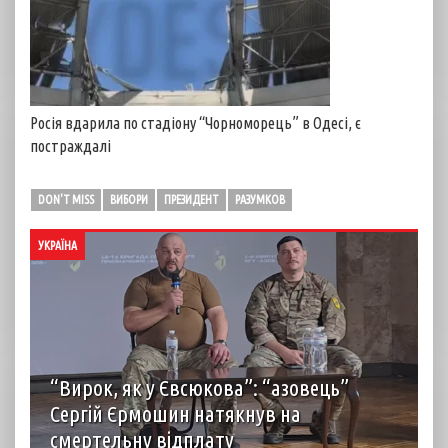
Росія вдарила по стадіону “Чорноморець” в Одесі, є
постраждалі
DON'T MISS
ВИБОРИ
ПРЕЗИДЕНТ
РАЗУМКОВ
УКРАЇНА
“Вирок, як у Євсюкова”: “азовець”
Сергій Єрмошин натякнув на
смертельну відплату