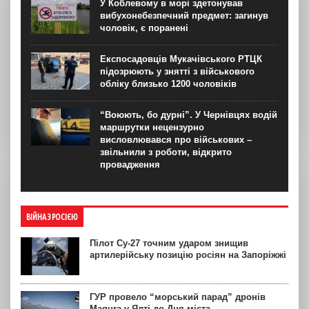
У Коблевому в морі здетонував
вибухонебезпечний предмет: загинув
чоловік, є поранені
Експосадовців Мукачівського РТЦК
підозрюють у знятті з військового
обліку близько 1200 чоловіків
“Воюють, бо дурні”. У Чернівцях водій
маршрутки нецензурно
висловлювався про військових –
звільнили з роботи, відкрито
провадження
ВІЙНА З РОСІЄЮ
Пілот Су-27 точним ударом знищив
артилерійську позицію росіян на Запоріжжі
ГУР провело “морський парад” дронів
Magura у Ялті до Дня міста