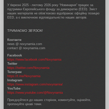
У березні 2025 - лютому 2026 року “Новинарня” працює за
підтримки Європейського фонду за демократію (EED). Зміст
наших матеріалів не обов’язково відображає офіційну позицію
EED, а є виключною відповідальністю наших авторів.
ТРИМАЄМО ЗВ’ЯЗОК!
Контакти
news @ novynarnia.com
contact @ novynarnia.com
Facebook
https://www.facebook.com/Novynarnia
Twitter
https://twitter.com/Novynarnia
Телеграм
https://t.me/Novynarnia
Instagram
https://www.instagram.com/novynarnia/
YouTube
https://www.youtube.com/@Novynarnia
Приєднуйтеся до наших сторінок, коментуйте, оцінюйте,
пропонуйте цікаві теми.