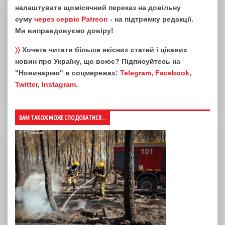
налаштувати щомісячний переказ на довільну
суму
через сервіс Patreon
- на підтримку редакції.
Ми виправдовуємо довіру!
〉〉
Хочете читати більше якісних статей і цікавих
новин про Україну, що воює? Підписуйтесь на
"Новинарню" в соцмережах:
Telegram
,
Facebook
,
Twitter
,
Instagram
.
ВАМ ТАКОЖ МОЖЕ СПОДОБАТИСЯ...