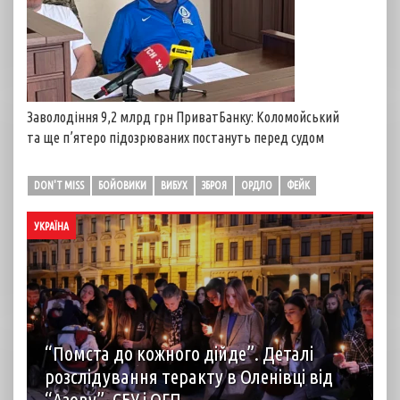
Заволодіння 9,2 млрд грн ПриватБанку: Коломойський
та ще п’ятеро підозрюваних постануть перед судом
DON'T MISS
БОЙОВИКИ
ВИБУХ
ЗБРОЯ
ОРДЛО
ФЕЙК
УКРАЇНА
“Помста до кожного дійде”. Деталі
розслідування теракту в Оленівці від
“Азову”, СБУ і ОГП