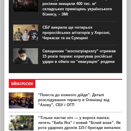
росіяни знищили 400 тис. м²
складських приміщень українського
бізнесу, – ЗМІ
СБУ викрила ще чотирьох
проросійських агітаторів у Херсоні,
Черкасах та на Сумщині
Священник “моспатріархату” отримав
15 років тюрми: коригував російські
удари в обмін на “евакуацію” родини
ВІЙНА З РОСІЄЮ
“Помста до кожного дійде”. Деталі
розслідування теракту в Оленівці від
“Азову”, СБУ і ОГП
“Тільки настає ніч — у ворога паніка:
летять “Баба Яга” і новий “Білий вовк”. Як
рота ударних дронів 115-ї бригади випалює