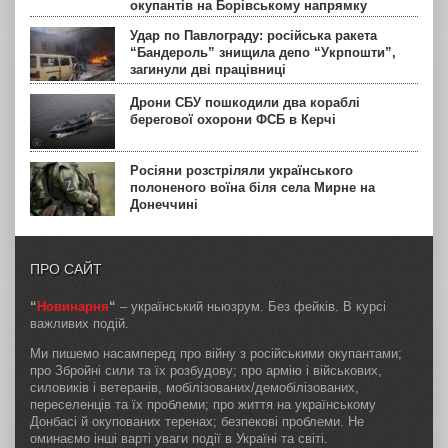
окупантів на Борівському напрямку
Удар по Павлограду: російська ракета
“Бандероль” знищила депо “Укрпошти”,
загинули дві працівниці
Дрони СБУ пошкодили два кораблі
берегової охорони ФСБ в Керчі
Росіяни розстріляли українського
полоненого воїна біля села Мирне на
Донеччині
ПРО САЙТ
“
Новинарня
“
– український ньюзрум. Без фейків. В курсі
важливих подій.
Ми пишемо насамперед про війну з російськими окупантами;
про Збройні сили та їх розбудову; про армію і військових,
силовиків і ветеранів, мобілізованих/демобілізованих,
переселенців та їх проблеми; про життя на українському
Донбасі й окупованих теренах; безпекові проблеми. Не
оминаємо інші варті уваги події в Україні та світі.