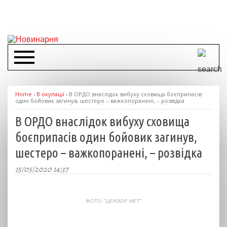
Home
›
В окупації
›
В ОРДО внаслідок вибуху сховища боєприпасів
один бойовик загинув, шестеро – важкопоранені, – розвідка
В ОРДО внаслідок вибуху сховища
боєприпасів один бойовик загинув,
шестеро – важкопоранені, – розвідка
15/05/2020 14:37
ФОТО: "ЦЕНЗОР. НЕТ"