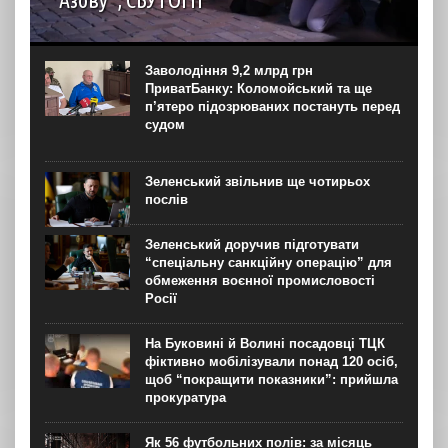
автор: Наталія Терамае 28 липня рідні вцілілих
“азовців” в Оленівці виступили із шокуючою заявою.
Мовляв, списки полонених у “бараці 200”, де стався
Заволодіння 9,2 млрд грн
вибух, укладав полонений представник корпусу. Заява...
ПриватБанку: Коломойський та ще
п’ятеро підозрюваних постануть перед
судом
Зеленський звільнив ще чотирьох
послів
Зеленський доручив підготувати
“спеціальну санкційну операцію” для
обмеження воєнної промисловості
Росії
На Буковині й Волині посадовці ТЦК
фіктивно мобілізували понад 120 осіб,
щоб “покращити показники”: прийшла
прокуратура
Як 56 футбольних полів: за місяць