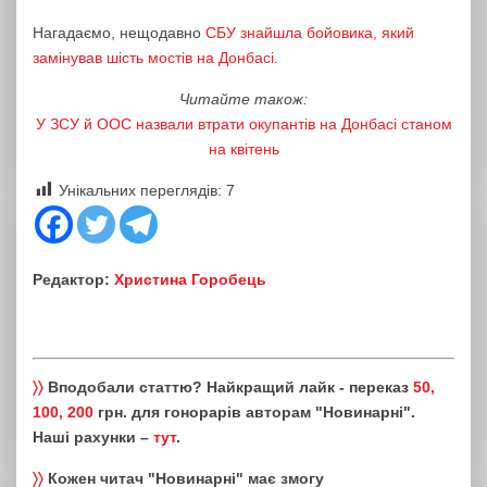
Нагадаємо, нещодавно
СБУ знайшла бойовика, який
замінував шість мостів на Донбасі.
Читайте також:
У ЗСУ й ООС назвали втрати окупантів на Донбасі станом
на квітень
Унікальних переглядів:
7
Редактор:
Христина Горобець
〉〉
Вподобали статтю? Найкращий лайк - переказ
50,
100, 200
грн. для гонорарів авторам "Новинарні".
Наші рахунки –
тут
.
〉〉
Кожен читач "Новинарні" має змогу