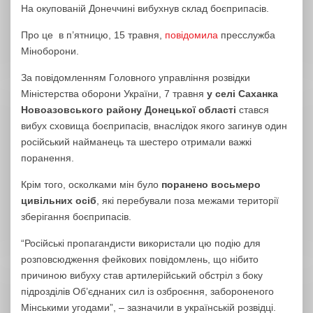
На окупованій Донеччині вибухнув склад боєприпасів.
Про це в п’ятницю, 15 травня,
повідомила
пресслужба
Міноборони.
За повідомленням Головного управління розвідки
Міністерства оборони України, 7 травня
у селі Саханка
Новоазовського району Донецької області
стався
вибух сховища боєприпасів, внаслідок якого загинув один
російський найманець та шестеро отримали важкі
поранення.
Крім того, осколками мін було
поранено восьмеро
цивільних осіб
, які перебували поза межами території
зберігання боєприпасів.
“Російські пропагандисти використали цю подію для
розповсюдження фейкових повідомлень, що нібито
причиною вибуху став артилерійський обстріл з боку
підрозділів Об’єднаних сил із озброєння, забороненого
Мінськими угодами”, – зазначили в українській розвідці.