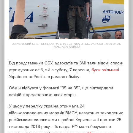
ЗВІЛЬНЕНИЙ ОЛЕГ СЕНЦОВ НА ТРАПІ ЛІТАКА В "БОРИСПОЛІ". ФОТО: ФБ
МУСТАФА НАЙЄМ
Від представників СБУ, адвокатів та ЗМІ тали відомі списки
утримуваних осіб, які в суботу, 7 вересня,
були звільнені
Україною та Росією в рамках обміну.
Обмін відбувся у форматі “35 на 35”, що підтвердили
офіційні представники двох сторін.
У цьому переліку Україна отримала 24
військовополонених моряків ВМСУ, незаконно захоплених
російськими силовиками в районі Керченської протоки 25
листопада 2018 року – їх влада РФ мала безумовно