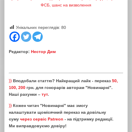
ФСБ, шанс на визволення
Унікальних переглядів:
80
Редактор:
Нестор Дим
〉〉
Вподобали статтю? Найкращий лайк - переказ
50,
100, 200
грн. для гонорарів авторам "Новинарні".
Наші рахунки –
тут
.
〉〉
Кожен читач "Новинарні" має змогу
налаштувати щомісячний переказ на довільну
суму
через сервіс Patreon
- на підтримку редакції.
Ми виправдовуємо довіру!