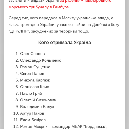
звільнити й віддати Україні
за рішенням Міжнародного
морського трибуналу в Гамбурзі.
Серед тих, кого передала в Москву українська влада, є
кілька громадян України, учасників війни на Донбасі з боку
“ДНР/ЛНР”, засуджених за тероризм тощо.
Кого отримала Україна
Олег Сенцов
Олександр Кольченко
Роман Сущенко
Євген Панов
Микола Карпюк
Станіслав Клих
Павло Гриб
Олексій Сизонович
Володимир Балух
Артур Панов
Едем Бекіров
Роман Мокряк – командир МБАК “Бердянськ”,