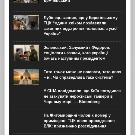
Демчевський
Лубінець заявив, що у Берегівському
ТЦК “одним кліком позбавляли
законних відстрочок чоловіків з усієї
України”
Зеленський, Залужний і Федоров:
соціологи назвали, кого українці
бачать наступним президентом
Тато трьох може не воювати, тато двох
– ні. Чи справедлива така система?
У США повідомили, що Київ погодився
не атакувати неросійські танкери в
Чорному морі, — Bloomberg
На Житомирщині чоловік помер у
приміщенні ТЦК після проходження
ВЛК: призначено розслідування