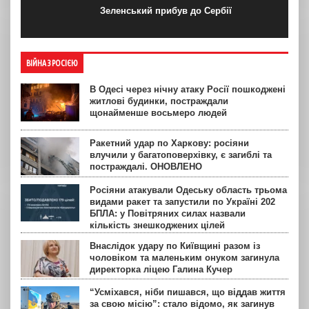
Зеленський прибув до Сербії
ВІЙНА З РОСІЄЮ
В Одесі через нічну атаку Росії пошкоджені
житлові будинки, постраждали
щонайменше восьмеро людей
Ракетний удар по Харкову: росіяни
влучили у багатоповерхівку, є загиблі та
постраждалі. ОНОВЛЕНО
Росіяни атакували Одеську область трьома
видами ракет та запустили по Україні 202
БПЛА: у Повітряних силах назвали
кількість знешкоджених цілей
Внаслідок удару по Київщині разом із
чоловіком та маленьким онуком загинула
директорка ліцею Галина Кучер
“Усміхався, ніби пишався, що віддав життя
за свою місію”: стало відомо, як загинув