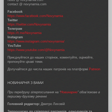
contact @ novynarnia.com
Facebook
https://www.facebook.com/Novynarnia
Twitter
https://twitter.com/Novynarnia
Телеграм
https://t.me/Novynarnia
Instagram
https://www.instagram.com/novynarnia/
YouTube
https://www.youtube.com/@Novynarnia
Приєднуйтеся до наших сторінок, коментуйте, оцінюйте,
пропонуйте цікаві теми.
Долучайтеся до числа наших патронів на платформі
Patreon
НОВИНАРНЯ З ВАМИ
При передруку гіперпосилання на “
Новинарню
” обов’язкове в
першому-другому реченні
Головний редактор:
Дмитро Лиховій
Запрошуємо до співпраці партнерів, однодумців та