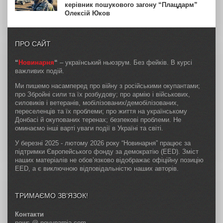
керівник пошукового загону “Плацдарм”
Олексій Юков
ПРО САЙТ
“
Новинарня
“
– український ньюзрум. Без фейків. В курсі
важливих подій.
Ми пишемо насамперед про війну з російськими окупантами;
про Збройні сили та їх розбудову; про армію і військових,
силовиків і ветеранів, мобілізованих/демобілізованих,
переселенців та їх проблеми; про життя на українському
Донбасі й окупованих теренах; безпекові проблеми. Не
оминаємо інші варті уваги події в Україні та світі.
У березні 2025 - лютому 2026 року “Новинарня” працює за
підтримки Європейського фонду за демократію (EED). Зміст
наших матеріалів не обов’язково відображає офіційну позицію
EED, а є виключною відповідальністю наших авторів.
ТРИМАЄМО ЗВ’ЯЗОК!
Контакти
news @ novynarnia.com