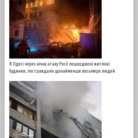
В Одесі через нічну атаку Росії пошкоджені житлові
будинки, постраждали щонайменше восьмеро людей