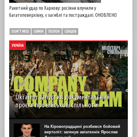
Ракетний удар по Харкову: росіяни влучили у
багатоповерхівку, є загиблі та постраждалі. ОНОВЛЕНО
DON'T MISS
ОБМІН
ПОЛОН
СЕНЦОВ
УКРАЇНА
Ukraїner запустив документальний
проєкт про військові спільноти
На YouTube-каналі Ukraїner W відбулася прем’єра
першої серії нового документального проєкту “Мілітарі
спільноти”. Про це “Новинарні” повідомили в Ukraїner.
На Кіровоградщині розбився бойовий
“Кожна серія присвячена окремій спільноті — її історії,
вертоліт: загинув авіатехнік Ярослав
цінностям, внутрішній...