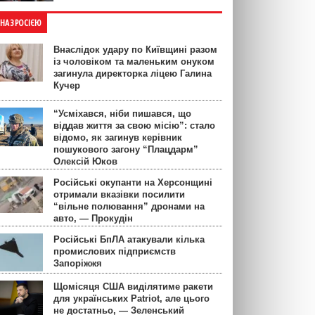
ЙНА З РОСІЄЮ
Внаслідок удару по Київщині разом
із чоловіком та маленьким онуком
загинула директорка ліцею Галина
Кучер
“Усміхався, ніби пишався, що
віддав життя за свою місію”: стало
відомо, як загинув керівник
пошукового загону “Плацдарм”
Олексій Юков
Російські окупанти на Херсонщині
отримали вказівки посилити
“вільне полювання” дронами на
авто, — Прокудін
Російські БпЛА атакували кілька
промислових підприємств
Запоріжжя
Щомісяця США виділятиме ракети
для українських Patriot, але цього
не достатньо, — Зеленський