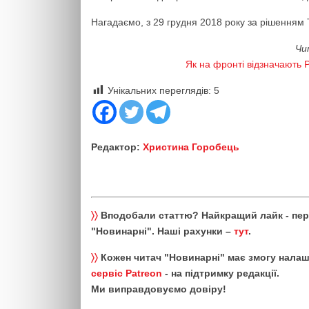
Нагадаємо, з 29 грудня 2018 року за рішенням
Чи
Як на фронті відзначають Р
Унікальних переглядів:
5
Редактор:
Христина Горобець
〉〉
Вподобали статтю? Найкращий лайк - пе
"Новинарні". Наші рахунки –
тут
.
〉〉
Кожен читач "Новинарні" має змогу налаш
сервіс Patreon
- на підтримку редакції.
Ми виправдовуємо довіру!