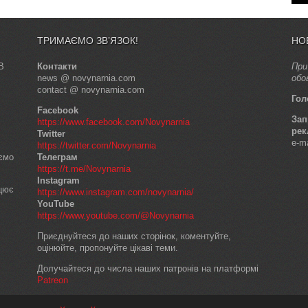
ТРИМАЄМО ЗВ’ЯЗОК!
НО
В
Контакти
При
news @ novynarnia.com
обо
contact @ novynarnia.com
Гол
Facebook
Зап
https://www.facebook.com/Novynarnia
рек
Twitter
e-m
https://twitter.com/Novynarnia
аємо
Телеграм
https://t.me/Novynarnia
Instagram
ацює
https://www.instagram.com/novynarnia/
YouTube
https://www.youtube.com/@Novynarnia
Приєднуйтеся до наших сторінок, коментуйте,
оцінюйте, пропонуйте цікаві теми.
Долучайтеся до числа наших патронів на платформі
Patreon