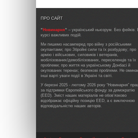
ПРО САЙТ
“
Новинарня
“
– український ньюзрум. Без фейків. 
курсі важливих подій.
Ми пишемо насамперед про війну з російськими
окупантами; про Збройні сили та їх розбудову; про
армію і військових, силовиків і ветеранів,
мобілізованих/демобілізованих, переселенців та їх
проблеми; про життя на українському Донбасі й
окупованих теренах; безпекові проблеми. Не омин
інші варті уваги події в Україні та світі.
У березні 2025 - лютому 2026 року “Новинарня” пр
за підтримки Європейського фонду за демократію
(EED). Зміст наших матеріалів не обов’язково
відображає офіційну позицію EED, а є виключною
відповідальністю наших авторів.