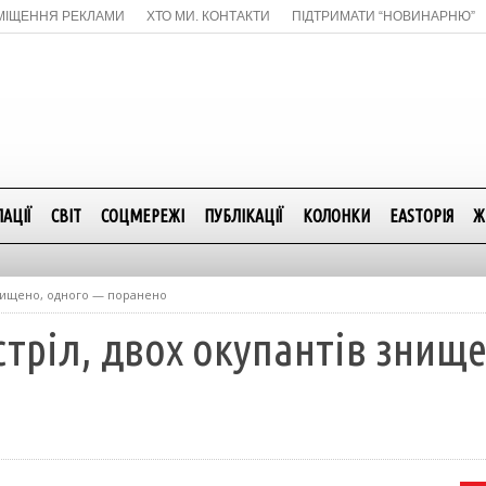
МІЩЕННЯ РЕКЛАМИ
ХТО МИ. КОНТАКТИ
ПІДТРИМАТИ “НОВИНАРНЮ”
АЦІЇ
СВІТ
СОЦМЕРЕЖІ
ПУБЛІКАЦІЇ
КОЛОНКИ
EASTОРІЯ
Ж
знищено, одного — поранено
тріл, двох окупантів знищ