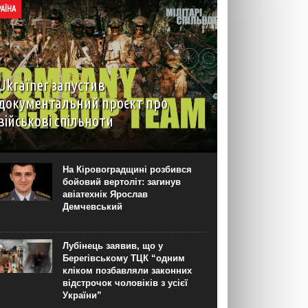
РАЇНА
Ukraїner запустив
документальний проєкт про
військові спільноти
На YouTube-каналі Ukraїner W відбулася
прем’єра першої серії нового документального
проєкту “Мілітарі спільноти”. Про це “Новинарні”
На Кіровоградщині розбився
повідомили в Ukraїner. “Кожна серія присвячена
бойовий вертоліт: загинув
окремій спільноті — її історії, цінностям,
авіатехнік Ярослав
внутрішній...
Демчевський
Лубінець заявив, що у
Берегівському ТЦК “одним
кліком позбавляли законних
відстрочок чоловіків з усієї
України”