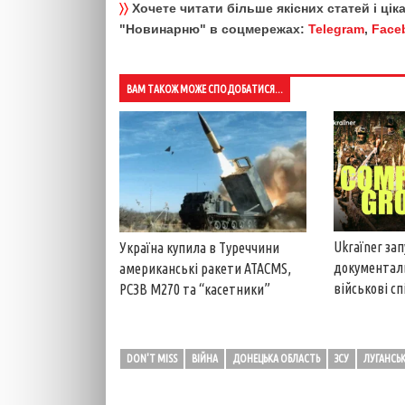
〉〉
Хочете читати більше якісних статей і ці
"Новинарню" в соцмережах:
Telegram
,
Face
ВАМ ТАКОЖ МОЖЕ СПОДОБАТИСЯ...
Ukraїner за
Україна купила в Туреччини
документал
американські ракети ATACMS,
військові с
РСЗВ M270 та “касетники”
DON'T MISS
ВІЙНА
ДОНЕЦЬКА ОБЛАСТЬ
ЗСУ
ЛУГАНСЬ