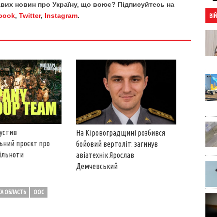
кавих новин про Україну, що воює? Підписуйтесь на
book
,
Twitter
,
Instagram
.
ВІ
пустив
На Кіровоградщині розбився
ьний проєкт про
бойовий вертоліт: загинув
пільноти
авіатехнік Ярослав
Демчевський
КА ОБЛАСТЬ
ООС