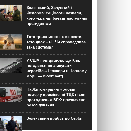
Зеленський, Залужний і
Федоров: соціологи назвали,
кого українці бачать наступним
президентом
Тато трьох може не воювати,
тато двох – ні. Чи справедлива
така система?
У США повідомили, що Київ
погодився не атакувати
неросійські танкери в Чорному
морі, — Bloomberg
На Житомирщині чоловік
помер у приміщенні ТЦК після
проходження ВЛК: призначено
розслідування
Зеленський прибув до Сербії