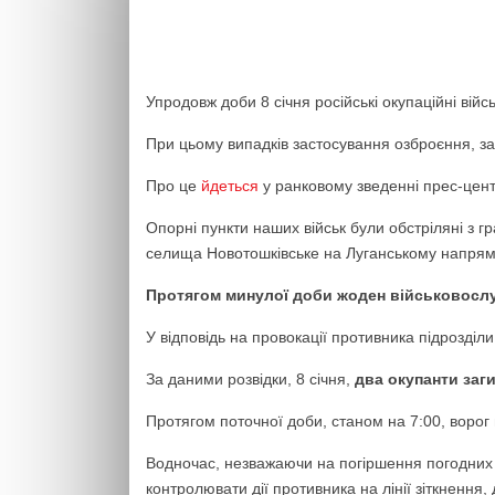
Упродовж доби 8 січня російські окупаційні ві
При цьому випадків застосування озброєння, з
Про це
йдеться
у ранковому зведенні прес-цен
Опорні пункти наших військ були обстріляні з гр
селища Новотошківське на Луганському напрям
Протягом минулої доби жоден військовослу
У відповідь на провокації противника підрозділ
За даними розвідки, 8 січня,
два окупанти заг
Протягом поточної доби, станом на 7:00, ворог 
Водночас, незважаючи на погіршення погодних у
контролювати дії противника на лінії зіткненн