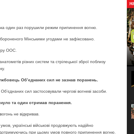
УК
йська один раз порушили режим припинення вогню.
абороненого Мінськими угодами не зафіксовано.
тру ООС.
анатометів різних систем та стрілецької зброї поблизу
ку.
жбовець Об’єднаних сил не зазнав поранень.
и Об’єднаних сил застосовували чергові вогневі засоби.
инуло та один отримав поранення.
вогонь не відкривав.
мов, українські військові продовжують надійно
я, дотримуючись при цьому умов повного припинення вогню.