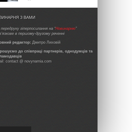
ВИНАРНЯ З ВАМИ
 передруку гіперпосилання на “
Новинарню
”
в’язкове в першому-другому реченні
овний редактор:
Дмитро Лиховій
рошуємо до співпраці партнерів, однодумців та
ламодавців
ail: contact @ novynarnia.com