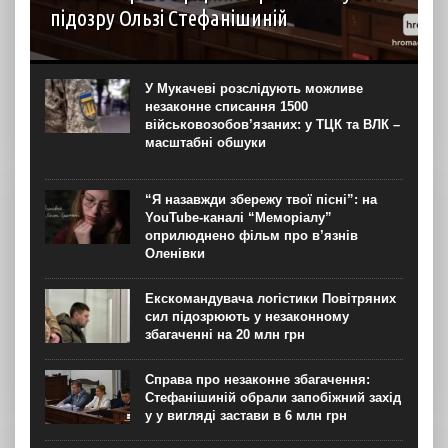
підозру Ользі Стефанішиній
НАБУ і САП 6 серпня вперше офіційно прокоментували
підозру експолки України в США та колишньої
віцепрем’єрки Ольги Стефанішиної. У пресслужбі
У Мукачеві розслідують можливе
Національного антикорбюро розповіли, що підозра
незаконне списання 1500
оголошена за ймовірне незаконне збагачення на понад...
військовозобов’язаних: у ТЦК та ВЛК –
масштабні обшуки
“Я назавжди збережу твої пісні”: на
YouTube-каналі “Меморіалу”
оприлюднено фільм про в’язнів
Оленівки
Екскомандувача логістики Повітряних
сил підозрюють у незаконному
збагаченні на 20 млн грн
Справа про незаконне збагачення:
Стефанішиній обрали запобіжний захід
у у вигляді застави в 6 млн грн