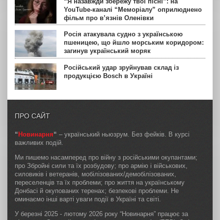
“Я назавжди збережу твої пісні”: на
YouTube-каналі “Меморіалу” оприлюднено
фільм про в’язнів Оленівки
Росія атакувала судно з українською
пшеницею, що йшло морським коридором:
загинув український моряк
Російський удар зруйнував склад із
продукцією Bosch в Україні
ПРО САЙТ
“
Новинарня
“
– український ньюзрум. Без фейків. В курсі
важливих подій.
Ми пишемо насамперед про війну з російськими окупантами;
про Збройні сили та їх розбудову; про армію і військових,
силовиків і ветеранів, мобілізованих/демобілізованих,
переселенців та їх проблеми; про життя на українському
Донбасі й окупованих теренах; безпекові проблеми. Не
оминаємо інші варті уваги події в Україні та світі.
У березні 2025 - лютому 2026 року “Новинарня” працює за