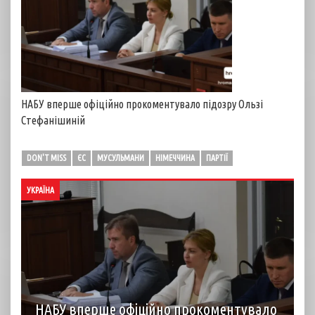
НАБУ вперше офіційно прокоментувало підозру Ользі
Стефанішиній
DON'T MISS
ЄС
МУСУЛЬМАНИ
НІМЕЧЧИНА
ПАРТІЇ
УКРАЇНА
НАБУ вперше офіційно прокоментувало