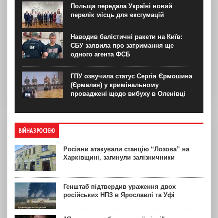
Польща передала Україні новий
перелік місць для ексгумацій
Наводив балістичні ракети на Київ:
СБУ заявила про затримання ще
одного агента ФСБ
ГПУ озвучила статус Сергія Єрмошина
(Єрмалая) у кримінальному
проваджені щодо вибуху в Оленівці
ВІЙНА З РОСІЄЮ
Росіяни атакували станцію “Лозова” на
Харківщині, загинули залізничники
Генштаб підтвердив ураження двох
російських НПЗ в Ярославлі та Уфі