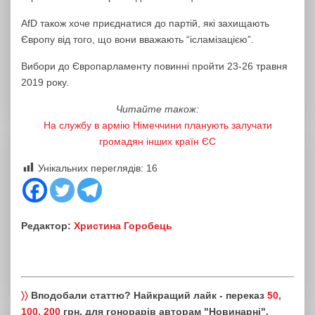
AfD також хоче приєднатися до партій, які захищають
Європу від того, що вони вважають “ісламізацією”.
Вибори до Європарламенту повинні пройти 23-26 травня
2019 року.
Читайте також:
На службу в армію Німеччини планують залучати
громадян інших країн ЄС
Унікальних переглядів:
16
Редактор:
Христина Горобець
〉〉
Вподобали статтю? Найкращий лайк - переказ
50,
100, 200
грн. для гонорарів авторам "Новинарні".