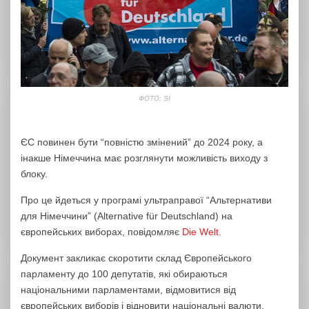
ФОТО: SI
ЄС повинен бути “повністю змінений” до 2024 року, а
інакше Німеччина має розглянути можливість виходу з
блоку.
Про це йдеться у програмі ультраправої “Альтернативи
для Німеччини” (Alternative für Deutschland) на
європейських виборах, повідомляє
Die Welt.
Документ закликає скоротити склад Європейського
парламенту до 100 депутатів, які обираються
національними парламентами, відмовитися від
європейських виборів і відновити національні валюти.