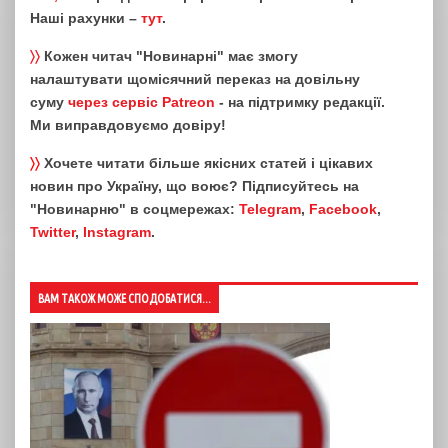
Наші рахунки –
тут
.
〉〉
Кожен читач "Новинарні" має змогу
налаштувати щомісячний переказ на довільну
суму
через сервіс Patreon
- на підтримку редакції.
Ми виправдовуємо довіру!
〉〉
Хочете читати більше якісних статей і цікавих
новин про Україну, що воює? Підписуйтесь на
"Новинарню" в соцмережах:
Telegram
,
Facebook
,
Twitter
,
Instagram
.
ВАМ ТАКОЖ МОЖЕ СПОДОБАТИСЯ...