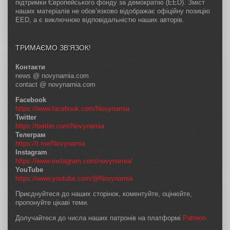
підтримки Європейського фонду за демократію (EED). Зміст
наших матеріалів не обов’язково відображає офіційну позицію
EED, а є виключною відповідальністю наших авторів.
ТРИМАЄМО ЗВ’ЯЗОК!
Контакти
news @ novynarnia.com
contact @ novynarnia.com
Facebook
https://www.facebook.com/Novynarnia
Twitter
https://twitter.com/Novynarnia
Телеграм
https://t.me/Novynarnia
Instagram
https://www.instagram.com/novynarnia/
YouTube
https://www.youtube.com/@Novynarnia
Приєднуйтеся до наших сторінок, коментуйте, оцінюйте,
пропонуйте цікаві теми.
Долучайтеся до числа наших патронів на платформі
Patreon