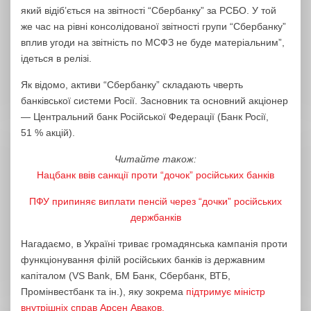
який відіб’ється на звітності “Сбербанку” за РСБО.
У той
же час на рівні консолідованої звітності групи “Сбербанку”
вплив угоди на звітність по МСФЗ не буде матеріальним”,
ідеться в релізі.
Як відомо, активи “Сбербанку” складають чверть
банківської системи Росії. Засновник та основний акціонер
— Центральний банк Російської Федерації (Банк Росії,
51 % акцій).
Читайте також:
Нацбанк ввів санкції проти “дочок” російських банків
ПФУ припиняє виплати пенсій через “дочки” російських
держбанків
Нагадаємо, в Україні триває громадянська кампанія проти
функціонування філій російських банків із державним
капіталом (VS Bank, БМ Банк, Сбербанк, ВТБ,
Промінвестбанк та ін.), яку зокрема
підтримує міністр
внутрішніх справ Арсен Аваков.