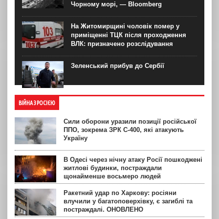
Чорному морі, — Bloomberg
На Житомирщині чоловік помер у
приміщенні ТЦК після проходження
ВЛК: призначено розслідування
Зеленський прибув до Сербії
ВІЙНА З РОСІЄЮ
Сили оборони уразили позиції російської
ППО, зокрема ЗРК С-400, які атакують
Україну
В Одесі через нічну атаку Росії пошкоджені
житлові будинки, постраждали
щонайменше восьмеро людей
Ракетний удар по Харкову: росіяни
влучили у багатоповерхівку, є загиблі та
постраждалі. ОНОВЛЕНО