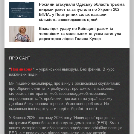
Росіяни атакували Одеську область трьома
видами ракет та запустили по Україні 202
БПЛА: у Повітряних силах назвали
кількість знешкоджених цілей
Внаслідок удару по Київщині разом із
чоловіком та маленьким онуком загинула
директорка ліцею Галина Кучер
ПРО САЙТ
“
Новинарня
“
– український ньюзрум. Без фейків. В курсі
важливих подій.
Ми пишемо насамперед про війну з російськими окупантами;
про Збройні сили та їх розбудову; про армію і військових,
силовиків і ветеранів, мобілізованих/демобілізованих,
переселенців та їх проблеми; про життя на українському
Донбасі й окупованих теренах; безпекові проблеми. Не
оминаємо інші варті уваги події в Україні та світі.
У березні 2025 - лютому 2026 року “Новинарня” працює за
підтримки Європейського фонду за демократію (EED). Зміст
наших матеріалів не обов’язково відображає офіційну позицію
EED, а є виключною відповідальністю наших авторів.