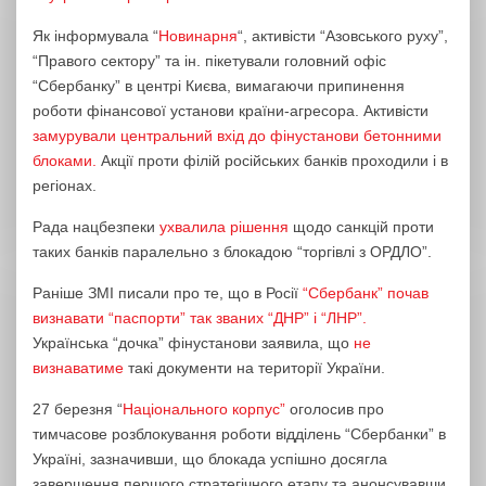
Як інформувала “
Новинарня
“, активісти “Азовського руху”,
“Правого сектору” та ін. пікетували головний офіс
“Сбербанку” в центрі Києва, вимагаючи припинення
роботи фінансової установи країни-агресора. Активісти
замурували центральний вхід до фінустанови бетонними
блоками.
Акції проти філій російських банків проходили і в
регіонах.
Рада нацбезпеки
ухвалила рішення
щодо санкцій проти
таких банків паралельно з блокадою “торгівлі з ОРДЛО”.
Раніше ЗМІ писали про те, що в Росії
“Сбербанк” почав
визнавати “паспорти” так званих “ДНР” і “ЛНР”.
Українська “дочка” фінустанови заявила, що
не
визнаватиме
такі документи на території України.
27 березня “
Національного корпус”
оголосив про
тимчасове розблокування роботи відділень “Сбербанки” в
Україні, зазначивши, що блокада успішно досягла
завершення першого стратегічного етапу та анонсувавши