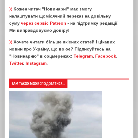
〉〉
Кожен читач "Новинарні" має змогу
налаштувати щомісячний переказ на довільну
суму
через сервіс Patreon
- на підтримку редакції.
Ми виправдовуємо довіру!
〉〉
Хочете читати більше якісних статей і цікавих
новин про Україну, що воює? Підписуйтесь на
"Новинарню" в соцмережах:
Telegram
,
Facebook
,
Twitter
,
Instagram
.
ВАМ ТАКОЖ МОЖЕ СПОДОБАТИСЯ...