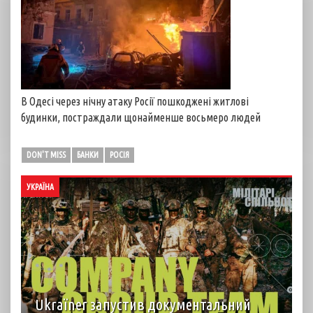
В Одесі через нічну атаку Росії пошкоджені житлові
будинки, постраждали щонайменше восьмеро людей
DON'T MISS
БАНКИ
РОСІЯ
УКРАЇНА
Ukraїner запустив документальний