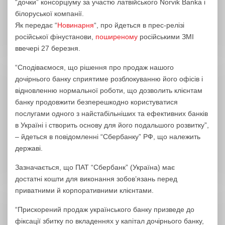
“дочки” консорціуму за участю латвійського Norvik Banka і
білоруської компанії.
Як передає “
Новинарня
“, про йдеться в прес-релізі
російської фінустанови,
поширеному
російськими ЗМІ
ввечері 27 березня.
“Сподіваємося, що рішення про продаж нашого
дочірнього банку сприятиме розблокуванню його офісів і
відновленню нормальної роботи, що дозволить клієнтам
банку продовжити безперешкодно користуватися
послугами одного з найстабільніших та ефективних банків
в Україні і створить основу для його подальшого розвитку”,
– йдеться в повідомленні “Сбербанку” РФ, що належить
державі.
Зазначається, що ПАТ “Сбербанк” (Україна) має
достатні кошти для виконання зобов’язань перед
приватними й корпоративними клієнтами.
“Прискорений продаж українського банку призведе до
фіксації збитку по вкладеннях у капітал дочірнього банку,