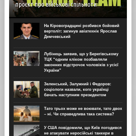
проєкт про військові спільноти
На YouTube-каналі Ukraїner W відбулася прем’єра
першої серії нового документального проєкту “Мілітарі
спільноти”. Про це “Новинарні” повідомили в Ukraїner.
На Кіровоградщині розбився бойовий
“Кожна серія присвячена окремій спільноті — її історії,
вертоліт: загинув авіатехнік Ярослав
цінностям, внутрішній...
Демчевський
Лубінець заявив, що у Берегівському
ТЦК “одним кліком позбавляли
законних відстрочок чоловіків з усієї
України”
Зеленський, Залужний і Федоров:
соціологи назвали, кого українці
бачать наступним президентом
Тато трьох може не воювати, тато двох
– ні. Чи справедлива така система?
У США повідомили, що Київ погодився
не атакувати неросійські танкери в