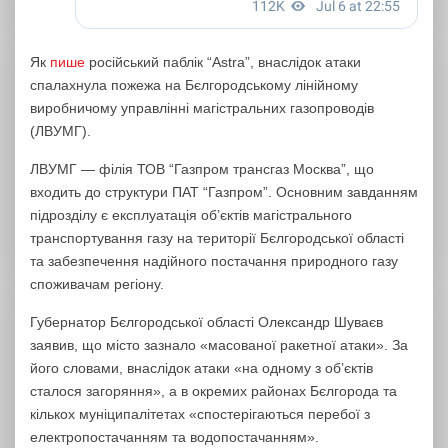
Як
пише
російський паблік “Astra”, внаслідок атаки
спалахнула пожежа на Бєлгородському лінійному
виробничому управлінні магістральних газопроводів
(ЛВУМГ).
ЛВУМГ — філія ТОВ “Газпром трансгаз Москва”, що
входить до структури ПАТ “Газпром”. Основним завданням
підрозділу є експлуатація об’єктів магістрального
транспортування газу на території Бєлгородської області
та забезпечення надійного постачання природного газу
споживачам регіону.
Губернатор Бєлгородської області Олександр Шуваєв
заявив, що місто зазнало «масованої ракетної атаки». За
його словами, внаслідок атаки «на одному з об’єктів
сталося загоряння», а в окремих районах Бєлгорода та
кількох муніципалітетах «спостерігаються перебої з
електропостачанням та водопостачанням».