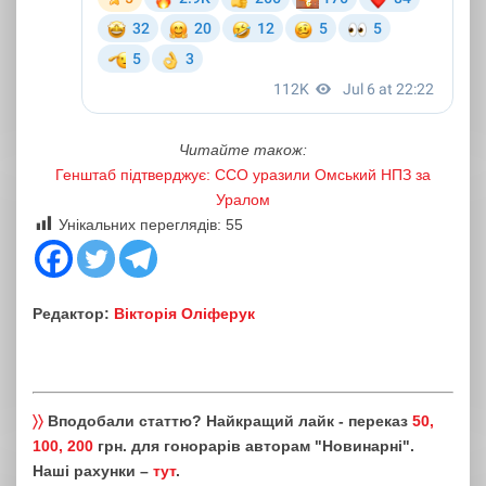
Читайте також:
Генштаб підтверджує: ССО уразили Омський НПЗ за
Уралом
Унікальних переглядів:
55
Редактор:
Вікторія Оліферук
〉〉
Вподобали статтю? Найкращий лайк - переказ
50,
100, 200
грн. для гонорарів авторам "Новинарні".
Наші рахунки –
тут
.