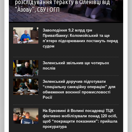
розслідування теракту в Оленівці від
“Азову”, СБУ і ОГП
автор: Наталія Терамае 28 липня рідні вцілілих
“азовців” в Оленівці виступили із шокуючою заявою.
Мовляв, списки полонених у “бараці 200”, де стався
Заволодіння 9,2 млрд грн
вибух, укладав полонений представник корпусу. Заява...
ПриватБанку: Коломойський та ще
п’ятеро підозрюваних постануть перед
судом
Зеленський звільнив ще чотирьох
послів
Зеленський доручив підготувати
“спеціальну санкційну операцію” для
обмеження воєнної промисловості
Росії
На Буковині й Волині посадовці ТЦК
фіктивно мобілізували понад 120 осіб,
щоб “покращити показники”: прийшла
прокуратура