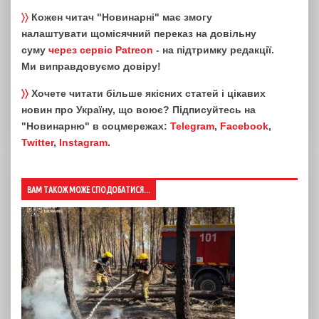
〉〉
Кожен читач "Новинарні" має змогу
налаштувати щомісячний переказ на довільну
суму
через сервіс Patreon
- на підтримку редакції.
Ми виправдовуємо довіру!
〉〉
Хочете читати більше якісних статей і цікавих
новин про Україну, що воює? Підписуйтесь на
"Новинарню" в соцмережах:
Telegram
,
Facebook
,
Twitter
,
Instagram
.
ВАМ ТАКОЖ МОЖЕ СПОДОБАТИСЯ...