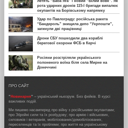
летять “Баба Яга” і новий “Білий вовк”. Як
рота ударних дронів 115-ї бригади випалює
окупантів на Борівському напрямку
Удар по Павлограду: російська ракета
“Бандероль” знищила депо “Укрпошти”,
загинули дві працівниці
Дрони СБУ пошкодили два кораблі
берегової охорони ФСБ в Керчі
Росіяни розстріляли українського
полоненого воїна біля села Мирне на
Донеччині
ПРО САЙТ
“
Новинарня
“
– український ньюзрум. Без фейків. В курсі
важливих подій.
Ми пишемо насамперед про війну з російськими окупантами;
про Збройні сили та їх розбудову; про армію і військових,
силовиків і ветеранів, мобілізованих/демобілізованих,
переселенців та їх проблеми; про життя на українському