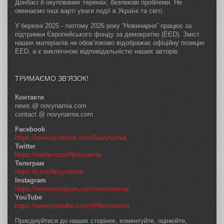
Донбасі й окупованих теренах; безпекові проблеми. Не
оминаємо інші варті уваги події в Україні та світі.
У березні 2025 - лютому 2026 року “Новинарня” працює за
підтримки Європейського фонду за демократію (EED). Зміст
наших матеріалів не обов’язково відображає офіційну позицію
EED, а є виключною відповідальністю наших авторів.
ТРИМАЄМО ЗВ’ЯЗОК!
Контакти
news @ novynarnia.com
contact @ novynarnia.com
Facebook
https://www.facebook.com/Novynarnia
Twitter
https://twitter.com/Novynarnia
Телеграм
https://t.me/Novynarnia
Instagram
https://www.instagram.com/novynarnia/
YouTube
https://www.youtube.com/@Novynarnia
Приєднуйтеся до наших сторінок, коментуйте, оцінюйте,