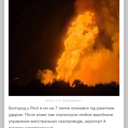
ФОТО З ТГ "EXILENOVA+"
Бєлгород у Росії в ніч на 7 липня опинився під ракетним
ударом. Після атаки там спалахнули лінійне виробниче
управління магістральних газопроводів, аеропорт й
теплова електростанція.