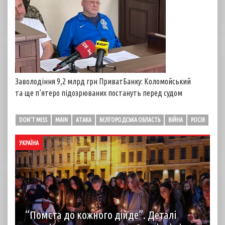
Заволодіння 9,2 млрд грн ПриватБанку: Коломойський
та ще п’ятеро підозрюваних постануть перед судом
DON'T MISS
MAIN
АТАКА
БЄЛГОРОДСЬКА ОБЛАСТЬ
ВІЙНА
РОСІЯ
УКРАЇНА
“Помста до кожного дійде”. Деталі