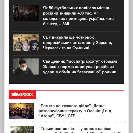
Як 56 футбольних полів: за місяць
росіяни знищили 400 тис. м²
складських приміщень українського
бізнесу, – ЗМІ
СБУ викрила ще чотирьох
проросійських агітаторів у Херсоні,
Черкасах та на Сумщині
Священник “моспатріархату” отримав
15 років тюрми: коригував російські
удари в обмін на “евакуацію” родини
ВІЙНА З РОСІЄЮ
“Помста до кожного дійде”. Деталі
розслідування теракту в Оленівці від
“Азову”, СБУ і ОГП
“Тільки настає ніч — у ворога паніка: