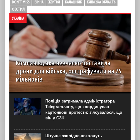
DON'T MISS
ВІЙНА
ЖЕРТВИ
КАЛАШНИК
КИЇВСЬКА ОБЛАСТЬ
ОБСТРІЛ
УКРАЇНА
Компанію, яка невчасно поставила
дрони для війська, оштрафували на 25
мільйонів
Господарський суд Рівненської області вирішив стягнути
з ТОВ “Домпромбуд” на користь ДП Міністерства
оборони “Агенція оборонних закупівель” 24,88 млн грн за
Поліція затримала адміністратора
невчасно поставлені дрони. Про це свідчить рішення
Telegram-чату, що координував
суду...
картонкові протести: з’ясувалося, що
він у СЗЧ
Штучне запліднення хочуть