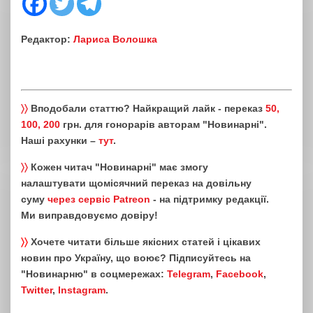
Редактор:
Лариса Волошка
〉〉
Вподобали статтю? Найкращий лайк - переказ
50,
100, 200
грн. для гонорарів авторам "Новинарні".
Наші рахунки –
тут
.
〉〉
Кожен читач "Новинарні" має змогу
налаштувати щомісячний переказ на довільну
суму
через сервіс Patreon
- на підтримку редакції.
Ми виправдовуємо довіру!
〉〉
Хочете читати більше якісних статей і цікавих
новин про Україну, що воює? Підписуйтесь на
"Новинарню" в соцмережах:
Telegram
,
Facebook
,
Twitter
,
Instagram
.