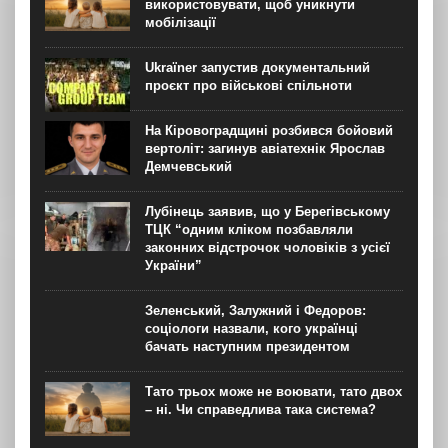
використовувати, щоб уникнути
мобілізації
Ukraїner запустив документальний
проєкт про військові спільноти
На Кіровоградщині розбився бойовий
вертоліт: загинув авіатехнік Ярослав
Демчевський
Лубінець заявив, що у Берегівському
ТЦК “одним кліком позбавляли
законних відстрочок чоловіків з усієї
України”
Зеленський, Залужний і Федоров:
соціологи назвали, кого українці
бачать наступним президентом
Тато трьох може не воювати, тато двох
– ні. Чи справедлива така система?