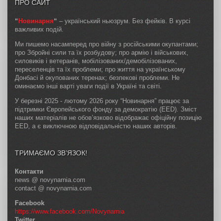
ПРО САЙТ
“
Новинарня
“
– український ньюзрум. Без фейків. В курсі
важливих подій.
Ми пишемо насамперед про війну з російськими окупантами;
про Збройні сили та їх розбудову; про армію і військових,
силовиків і ветеранів, мобілізованих/демобілізованих,
переселенців та їх проблеми; про життя на українському
Донбасі й окупованих теренах; безпекові проблеми. Не
оминаємо інші варті уваги події в Україні та світі.
У березні 2025 - лютому 2026 року “Новинарня” працює за
підтримки Європейського фонду за демократію (EED). Зміст
наших матеріалів не обов’язково відображає офіційну позицію
EED, а є виключною відповідальністю наших авторів.
ТРИМАЄМО ЗВ’ЯЗОК!
Контакти
news @ novynarnia.com
contact @ novynarnia.com
Facebook
https://www.facebook.com/Novynarnia
Twitter