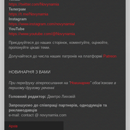
https://twitter.com/Novynarnia
Телеграм
https://t.me/Novynarnia
Instagram
https://www.instagram.com/novynarnia/
YouTube
https://www.youtube.com/@Novynarnia
Приєднуйтеся до наших сторінок, коментуйте, оцінюйте,
пропонуйте цікаві теми.
Долучайтеся до числа наших патронів на платформі
Patreon
НОВИНАРНЯ З ВАМИ
При передруку гіперпосилання на “
Новинарню
” обов’язкове в
першому-другому реченні
Головний редактор:
Дмитро Лиховій
Запрошуємо до співпраці партнерів, однодумців та
рекламодавців
e-mail: contact @ novynarnia.com
Архів