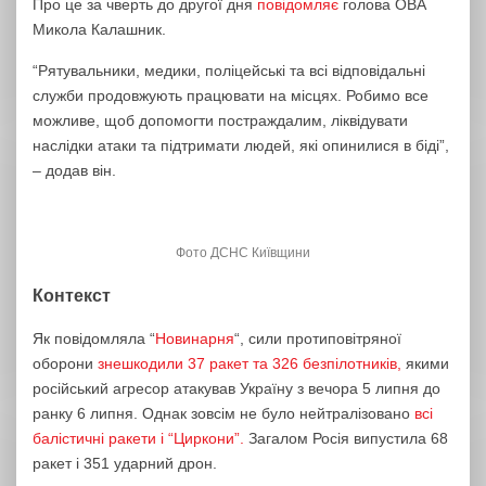
Про це за чверть до другої дня
повідомляє
голова ОВА
Микола Калашник.
“Рятувальники, медики, поліцейські та всі відповідальні
служби продовжують працювати на місцях. Робимо все
можливе, щоб допомогти постраждалим, ліквідувати
наслідки атаки та підтримати людей, які опинилися в біді”,
– додав він.
Фото ДСНС Київщини
Контекст
Як повідомляла “
Новинарня
“, сили протиповітряної
оборони
знешкодили 37 ракет та 326 безпілотників,
якими
російський агресор атакував Україну з вечора 5 липня до
ранку 6 липня. Однак зовсім не було нейтралізовано
всі
балістичні ракети і “Циркони”.
Загалом Росія випустила 68
ракет і 351 ударний дрон.