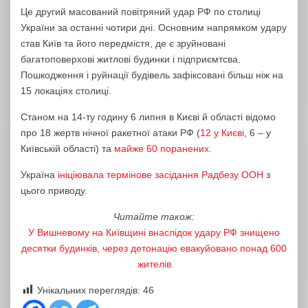
Це другий масований повітряний удар РФ по столиці
України за останні чотири дні. Основним напрямком удару
став Київ та його передмістя, де є зруйновані
багатоповерхові житлові будинки і підприємтсва.
Пошкодження і руйнації будівель зафіксовані більш ніж на
15 локаціях столиці.
Станом на 14-ту годину 6 липня в Києві й області відомо
про 18 жертв нічної ракетної атаки РФ (
12 у Києві
, 6 – у
Київській області) та
майже 60 поранених.
Україна
ініціювала термінове засідання Радбезу ООН
з
цього приводу.
Читайте також:
У Вишневому на Київщині внаслідок удару РФ знищено
десятки будинків, через детонацію евакуйовано понад 600
жителів
Унікальних переглядів:
46