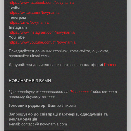
https://www.facebook.com/Novynarnia
Twitter
https://twitter.com/Novynarnia
Телеграм
https://t.me/Novynarnia
Instagram
https://www.instagram.com/novynarnia/
YouTube
https://www.youtube.com/@Novynarnia
Приєднуйтеся до наших сторінок, коментуйте, оцінюйте,
пропонуйте цікаві теми.
Долучайтеся до числа наших патронів на платформі
Patreon
НОВИНАРНЯ З ВАМИ
При передруку гіперпосилання на “
Новинарню
” обов’язкове в
першому-другому реченні
Головний редактор:
Дмитро Лиховій
Запрошуємо до співпраці партнерів, однодумців та
рекламодавців
e-mail: contact @ novynarnia.com