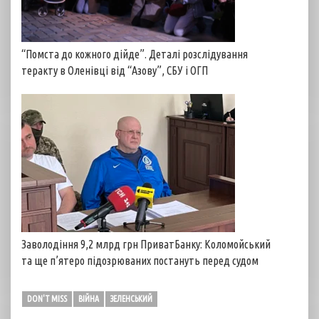
“Помста до кожного дійде”. Деталі розслідування
теракту в Оленівці від “Азову”, СБУ і ОГП
Заволодіння 9,2 млрд грн ПриватБанку: Коломойський
та ще п’ятеро підозрюваних постануть перед судом
DON'T MISS
ВІЙНА
ЗЕЛЕНСЬКИЙ