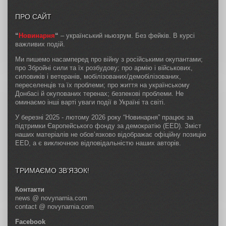
ПРО САЙТ
“
Новинарня
“
– український ньюзрум. Без фейків. В курсі
важливих подій.
Ми пишемо насамперед про війну з російськими окупантами;
про Збройні сили та їх розбудову; про армію і військових,
силовиків і ветеранів, мобілізованих/демобілізованих,
переселенців та їх проблеми; про життя на українському
Донбасі й окупованих теренах; безпекові проблеми. Не
оминаємо інші варті уваги події в Україні та світі.
У березні 2025 - лютому 2026 року “Новинарня” працює за
підтримки Європейського фонду за демократію (EED). Зміст
наших матеріалів не обов’язково відображає офіційну позицію
EED, а є виключною відповідальністю наших авторів.
ТРИМАЄМО ЗВ’ЯЗОК!
Контакти
news @ novynarnia.com
contact @ novynarnia.com
Facebook