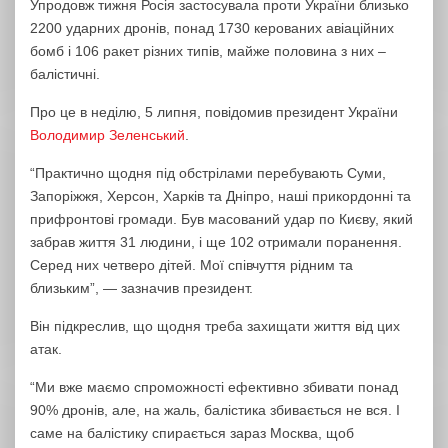
Упродовж тижня Росія застосувала проти України близько
2200 ударних дронів, понад 1730 керованих авіаційних
бомб і 106 ракет різних типів, майже половина з них –
балістичні.
Про це в неділю, 5 липня, повідомив президент України
Володимир Зеленський
.
“Практично щодня під обстрілами перебувають Суми,
Запоріжжя, Херсон, Харків та Дніпро, наші прикордонні та
прифронтові громади. Був масований удар по Києву, який
забрав життя 31 людини, і ще 102 отримали поранення.
Серед них четверо дітей. Мої співчуття рідним та
близьким”, — зазначив президент.
Він підкреслив, що щодня треба захищати життя від цих
атак.
“Ми вже маємо спроможності ефективно збивати понад
90% дронів, але, на жаль, балістика збивається не вся. І
саме на балістику спирається зараз Москва, щоб