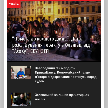
УКРАЇНА
“Помста до кожного дійде”. Деталі
розслідування теракту в Оленівці від
“Азову”, СБУ і ОГП
автор: Наталія Терамае 28 липня рідні вцілілих
“азовців” в Оленівці виступили із шокуючою заявою.
Мовляв, списки полонених у “бараці 200”, де стався
Заволодіння 9,2 млрд грн
вибух, укладав полонений представник корпусу. Заява...
ПриватБанку: Коломойський та ще
п’ятеро підозрюваних постануть перед
судом
Зеленський звільнив ще чотирьох
послів