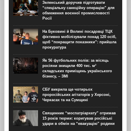
Зеленський доручив підготувати
“спеціальну санкційну операцію” для
обмеження воєнної промисловості
Росії
На Буковині й Волині посадовці ТЦК
фіктивно мобілізували понад 120 осіб,
щоб “покращити показники”: прийшла
прокуратура
Як 56 футбольних полів: за місяць
росіяни знищили 400 тис. м²
складських приміщень українського
бізнесу, – ЗМІ
СБУ викрила ще чотирьох
проросійських агітаторів у Херсоні,
Черкасах та на Сумщині
Священник “моспатріархату” отримав
15 років тюрми: коригував російські
удари в обмін на “евакуацію” родини