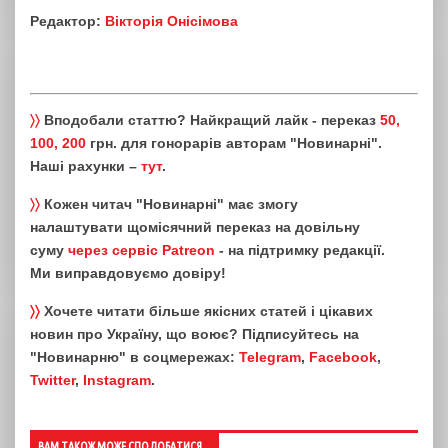
Редактор:
Вікторія Онісімова
〉〉
Вподобали статтю? Найкращий лайк - переказ
50,
100, 200
грн. для гонорарів авторам "Новинарні".
Наші рахунки –
тут
.
〉〉
Кожен читач "Новинарні" має змогу
налаштувати щомісячний переказ на довільну
суму
через сервіс Patreon
- на підтримку редакції.
Ми виправдовуємо довіру!
〉〉
Хочете читати більше якісних статей і цікавих
новин про Україну, що воює? Підписуйтесь на
"Новинарню" в соцмережах:
Telegram
,
Facebook
,
Twitter
,
Instagram
.
ВАМ ТАКОЖ МОЖЕ СПОДОБАТИСЯ...