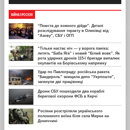
ВІЙНА З РОСІЄЮ
“Помста до кожного дійде”. Деталі
розслідування теракту в Оленівці від
“Азову”, СБУ і ОГП
“Тільки настає ніч — у ворога паніка:
летять “Баба Яга” і новий “Білий вовк”. Як
рота ударних дронів 115-ї бригади випалює
окупантів на Борівському напрямку
Удар по Павлограду: російська ракета
“Бандероль” знищила депо “Укрпошти”,
загинули дві працівниці
Дрони СБУ пошкодили два кораблі
берегової охорони ФСБ в Керчі
Росіяни розстріляли українського
полоненого воїна біля села Мирне на
Донеччині