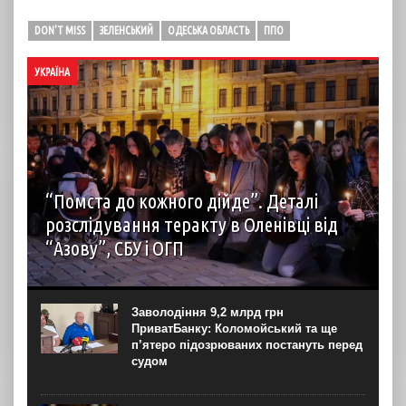
DON'T MISS
ЗЕЛЕНСЬКИЙ
ОДЕСЬКА ОБЛАСТЬ
ППО
УКРАЇНА
“Помста до кожного дійде”. Деталі
розслідування теракту в Оленівці від
“Азову”, СБУ і ОГП
автор: Наталія Терамае 28 липня рідні вцілілих
“азовців” в Оленівці виступили із шокуючою заявою.
Мовляв, списки полонених у “бараці 200”, де стався
Заволодіння 9,2 млрд грн
вибух, укладав полонений представник корпусу. Заява...
ПриватБанку: Коломойський та ще
п’ятеро підозрюваних постануть перед
судом