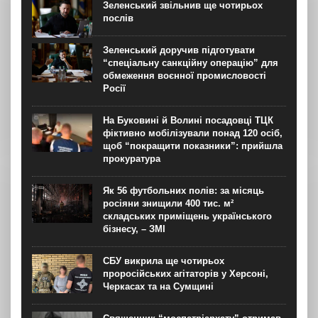
Зеленський звільнив ще чотирьох
послів
Зеленський доручив підготувати
“спеціальну санкційну операцію” для
обмеження воєнної промисловості
Росії
На Буковині й Волині посадовці ТЦК
фіктивно мобілізували понад 120 осіб,
щоб “покращити показники”: прийшла
прокуратура
Як 56 футбольних полів: за місяць
росіяни знищили 400 тис. м²
складських приміщень українського
бізнесу, – ЗМІ
СБУ викрила ще чотирьох
проросійських агітаторів у Херсоні,
Черкасах та на Сумщині