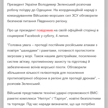
Президент України Володимир Зеленський розпочав
робочу поїздку до Одещини. На координаційній нараді з
командуванням Військово-морських сил ЗСУ обговорили
безпекові питання Південного регіону.
Про це президент
повідомив
на своїй офіційній сторінці в
соцмережі Facebook у суботу, 4 липня.
“Головна увага – протидії постійним російським атакам з
повітря “шахедами” і ракетами, готовності протистояти
загрозам у морі. Також нашим дипстрайкам, посиленню
систем звʼязку, протимінному захисту та підготовці й
забезпеченню воїнів морської піхоти. Обговорили
збільшення кількості гелікоптерів для посилення
протиповітряної оборони в регіоні для протидії дронам”, –
розповів Зеленський.
Військові представили технічні ударні спроможності ВМС:
ракетні комплекси “Нептун” і “Гарпун”, новітні безпілотники
та торпеди. Під час наради визначили, що ще потрібно