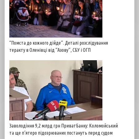
“Помста до кожного дійде”. Деталі розслідування
теракту в Оленівці від “Азову”, СБУ і ОГП
Заволодіння 9,2 млрд грн ПриватБанку: Коломойський
та ще п’ятеро підозрюваних постануть перед судом