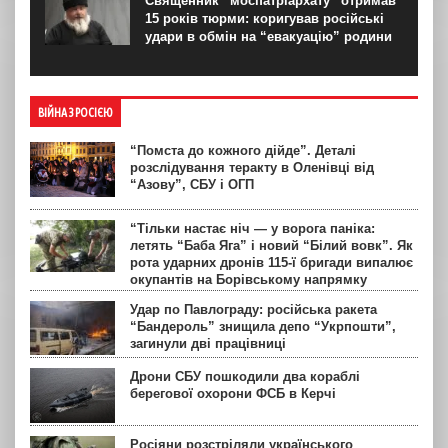
Священник “моспатріархату” отримав
15 років тюрми: коригував російські
удари в обмін на “евакуацію” родини
ВІЙНА З РОСІЄЮ
“Помста до кожного дійде”. Деталі
розслідування теракту в Оленівці від
“Азову”, СБУ і ОГП
“Тільки настає ніч — у ворога паніка:
летять “Баба Яга” і новий “Білий вовк”. Як
рота ударних дронів 115-ї бригади випалює
окупантів на Борівському напрямку
Удар по Павлограду: російська ракета
“Бандероль” знищила депо “Укрпошти”,
загинули дві працівниці
Дрони СБУ пошкодили два кораблі
берегової охорони ФСБ в Керчі
Росіяни розстріляли українського