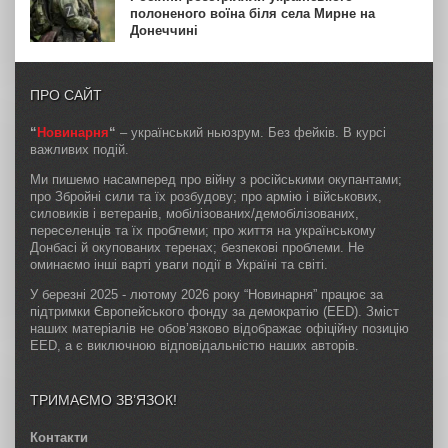
полоненого воїна біля села Мирне на
Донеччині
ПРО САЙТ
“
Новинарня
“
– український ньюзрум. Без фейків. В курсі
важливих подій.
Ми пишемо насамперед про війну з російськими окупантами;
про Збройні сили та їх розбудову; про армію і військових,
силовиків і ветеранів, мобілізованих/демобілізованих,
переселенців та їх проблеми; про життя на українському
Донбасі й окупованих теренах; безпекові проблеми. Не
оминаємо інші варті уваги події в Україні та світі.
У березні 2025 - лютому 2026 року “Новинарня” працює за
підтримки Європейського фонду за демократію (EED). Зміст
наших матеріалів не обов’язково відображає офіційну позицію
EED, а є виключною відповідальністю наших авторів.
ТРИМАЄМО ЗВ’ЯЗОК!
Контакти