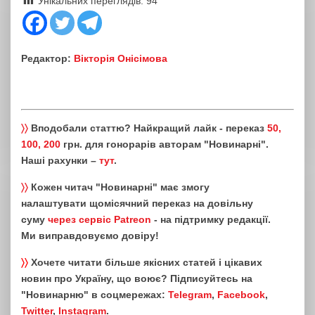
Унікальних переглядів:
94
Редактор:
Вікторія Онісімова
〉〉
Вподобали статтю? Найкращий лайк - переказ
50,
100, 200
грн. для гонорарів авторам "Новинарні".
Наші рахунки –
тут
.
〉〉
Кожен читач "Новинарні" має змогу
налаштувати щомісячний переказ на довільну
суму
через сервіс Patreon
- на підтримку редакції.
Ми виправдовуємо довіру!
〉〉
Хочете читати більше якісних статей і цікавих
новин про Україну, що воює? Підписуйтесь на
"Новинарню" в соцмережах:
Telegram
,
Facebook
,
Twitter
,
Instagram
.