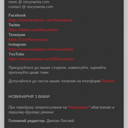
news @ novynarnia.com
contact @ novynarnia.com
Facebook
https://www.facebook.com/Novynarnia
Twitter
https://twitter.com/Novynarnia
Телеграм
https://t.me/Novynarnia
Instagram
https://www.instagram.com/novynarnia/
YouTube
https://www.youtube.com/@Novynarnia
Приєднуйтеся до наших сторінок, коментуйте, оцінюйте,
пропонуйте цікаві теми.
Долучайтеся до числа наших патронів на платформі
Patreon
НОВИНАРНЯ З ВАМИ
При передруку гіперпосилання на “
Новинарню
” обов’язкове в
першому-другому реченні
Головний редактор:
Дмитро Лиховій