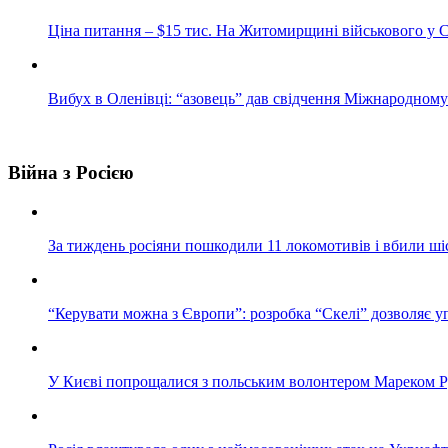
Ціна питання – $15 тис. На Житомирщині військового у С
Вибух в Оленівці: “азовець” дав свідчення Міжнародном
Війна з Росією
За тиждень росіяни пошкодили 11 локомотивів і вбили ші
“Керувати можна з Європи”: розробка “Скелі” дозволяє уп
У Києві попрощалися з польським волонтером Мареком Ру