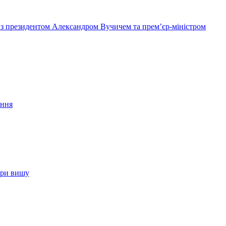
и з президентом Александром Вучичем та прем’єр-міністром
ення
едри вишу