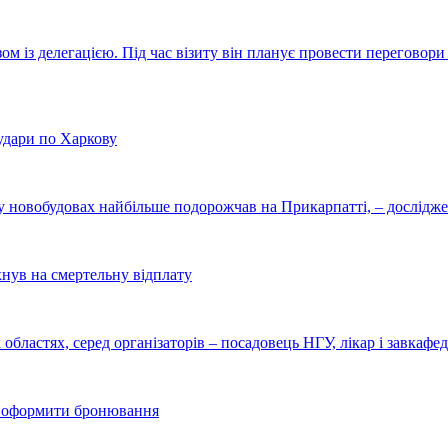
м із делегацією. Під час візиту він планує провести переговор
 удари по Харкову
у новобудовах найбільше подорожчав на Прикарпатті, – дослідж
нув на смертельну відплату
областях, серед організаторів – посадовець НГУ, лікар і завкаф
яв оформити бронювання