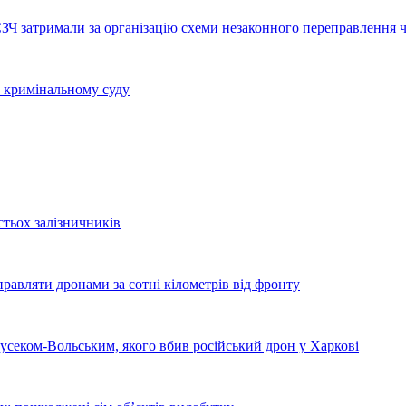
ЗЧ затримали за організацію схеми незаконного переправлення ч
у кримінальному суду
стьох залізничників
равляти дронами за сотні кілометрів від фронту
секом-Вольським, якого вбив російський дрон у Харкові