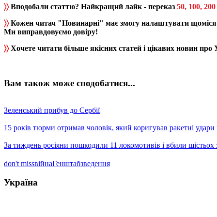
〉〉
Вподобали статтю? Найкращий лайк - переказ
50, 100, 200
〉〉
Кожен читач "Новинарні" має змогу налаштувати щомісяч
Ми виправдовуємо довіру!
〉〉
Хочете читати більше якісних статей і цікавих новин про
Вам також може сподобатися...
Зеленський прибув до Сербії
15 років тюрми отримав чоловік, який коригував ракетні удари
За тиждень росіяни пошкодили 11 локомотивів і вбили шістьох 
don't miss
війна
Генштаб
зведення
Україна