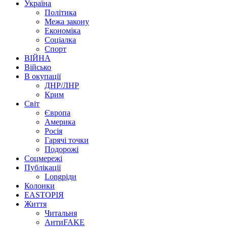
Україна
Політика
Межа закону
Економіка
Соціалка
Спорт
ВІЙНА
Військо
В окупації
ДНР/ЛНР
Крим
Світ
Європа
Америка
Росія
Гарячі точки
Подорожі
Соцмережі
Публікації
Longріди
Колонки
EASTОРІЯ
Життя
Читальня
АнтиFAKE