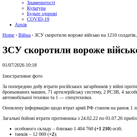
Знаменитості
Культура
Будьте здорові
COVID-19
Архів
Home
›
Війна
›
ЗСУ скоротили вороже військо на 1210 солдатів, 
ЗСУ скоротили вороже військо 
01/07/2026 10:18
Ілюстративне фото
За попередню добу втрати російських загарбників у війні прот
броньованих машин, 71 артилерійську систему, 2 РСЗВ, 4 засоб
автомобільної техніки та 1 — спецтехніки.
Оновлену інформацію щодо втрат армії РФ станом на ранок 1 
Загальні бойові втрати противника з 24.02.22 по 01.07.26 приб
особового складу ‒ близько 1 404 760
(+1 210
)
осіб;
танків ‒ 12 069 (
+2
);