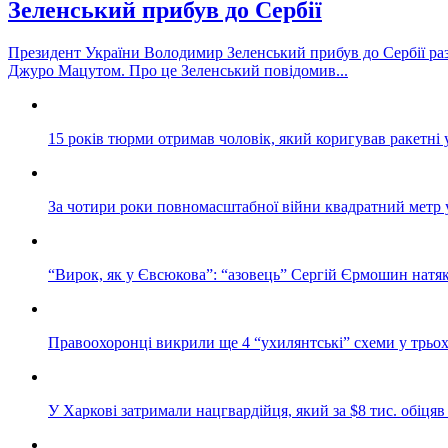
Зеленський прибув до Сербії
Президент України Володимир Зеленський прибув до Сербії разо
Джуро Мацутом. Про це Зеленський повідомив...
15 років тюрми отримав чоловік, який коригував ракетні
За чотири роки повномасштабної війни квадратний метр 
“Вирок, як у Євсюкова”: “азовець” Сергій Єрмошин натяк
Правоохоронці викрили ще 4 “ухилянтські” схеми у трьох 
У Харкові затримали нацгвардійця, який за $8 тис. обіц