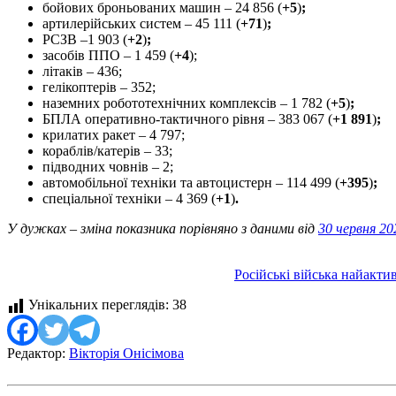
бойових броньованих машин ‒ 24 856 (
+5
)
;
артилерійських систем – 45 111 (
+71
)
;
РСЗВ –1 903 (
+2
)
;
засобів ППО – 1 459 (
+4
);
літаків – 436;
гелікоптерів – 352;
наземних робототехнічних комплексів – 1 782 (
+5
)
;
БПЛА оперативно-тактичного рівня – 383 067 (
+1 891
)
;
крилатих ракет – 4 797;
кораблів/катерів ‒ 33;
підводних човнів – 2;
автомобільної техніки та автоцистерн – 114 499 (
+395
)
;
спеціальної техніки ‒ 4 369 (
+1
)
.
У дужках – зміна показника порівняно з даними від
30 червня 20
Російські війська найакти
Унікальних переглядів:
38
Редактор:
Вікторія Онісімова