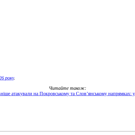
26 року
.
Читайте також:
вніше атакували на Покровському та Слов’янському напрямках: у