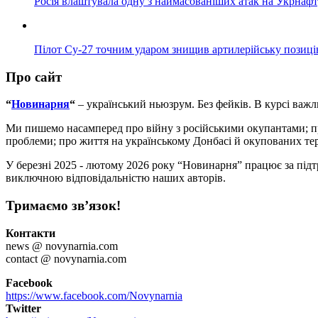
Росія влаштувала одну з наймасованіших атак на Укрнафт
Пілот Су-27 точним ударом знищив артилерійську позиці
Про сайт
“
Новинарня
“
– український ньюзрум. Без фейків. В курсі важл
Ми пишемо насамперед про війну з російськими окупантами; про З
проблеми; про життя на українському Донбасі й окупованих терен
У березні 2025 - лютому 2026 року “Новинарня” працює за підт
виключною відповідальністю наших авторів.
Тримаємо зв’язок!
Контакти
news @ novynarnia.com
contact @ novynarnia.com
Facebook
https://www.facebook.com/Novynarnia
Twitter