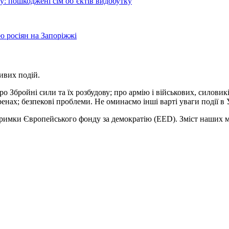
у: пошкоджені сім об’єктів видобутку
ю росіян на Запоріжжі
ивих подій.
бройні сили та їх розбудову; про армію і військових, силовиків 
ах; безпекові проблеми. Не оминаємо інші варті уваги події в Ук
римки Європейського фонду за демократію (EED). Зміст наших ма