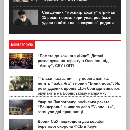
Священник “моспатріархату” отримав
15 років тюрми: коригував російські
удари в обмін на “евакуацію” родини
ВІЙНА З РОСІЄЮ
“Помста до кожного дійде”. Деталі
розслідування теракту в Оленівці від
“Азову”, СБУ і ОГП
“Тільки настає ніч — у ворога паніка:
летять “Баба Яга” і новий “Білий вовк”. Як
рота ударних дронів 115-ї бригади випалює
окупантів на Борівському напрямку
Удар по Павлограду: російська ракета
“Бандероль” знищила депо “Укрпошти”,
загинули дві працівниці
Дрони СБУ пошкодили два кораблі
берегової охорони ФСБ в Керчі