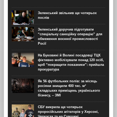
Зеленський звільнив ще чотирьох
послів
Зеленський доручив підготувати
“спеціальну санкційну операцію” для
обмеження воєнної промисловості
Росії
На Буковині й Волині посадовці ТЦК
фіктивно мобілізували понад 120 осіб,
щоб “покращити показники”: прийшла
прокуратура
Як 56 футбольних полів: за місяць
росіяни знищили 400 тис. м²
складських приміщень українського
бізнесу, – ЗМІ
СБУ викрила ще чотирьох
проросійських агітаторів у Херсоні,
Черкасах та на Сумщині