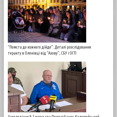
“Помста до кожного дійде”. Деталі розслідування
теракту в Оленівці від “Азову”, СБУ і ОГП
Заволодіння 9,2 млрд грн ПриватБанку: Коломойський