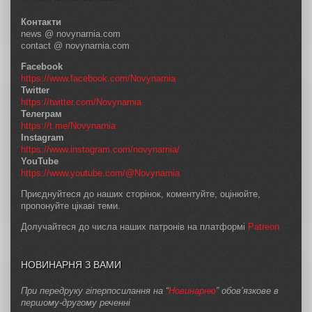
Контакти
news @ novynarnia.com
contact @ novynarnia.com
Facebook
https://www.facebook.com/Novynarnia
Twitter
https://twitter.com/Novynarnia
Телеграм
https://t.me/Novynarnia
Instagram
https://www.instagram.com/novynarnia/
YouTube
https://www.youtube.com/@Novynarnia
Приєднуйтеся до наших сторінок, коментуйте, оцінюйте,
пропонуйте цікаві теми.
Долучайтеся до числа наших патронів на платформі
Patreon
НОВИНАРНЯ З ВАМИ
При передруку гіперпосилання на “
Новинарню
” обов’язкове в
першому-другому реченні