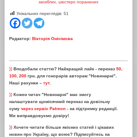
загиблих, шестеро поранених
Унікальних переглядів:
51
Редактор:
Вікторія Онісімова
〉〉
Вподобали статтю? Найкращий лайк - переказ
50,
100, 200
грн. для гонорарів авторам "Новинарні".
Наші рахунки –
тут
.
〉〉
Кожен читач "Новинарні" має змогу
налаштувати щомісячний переказ на довільну
суму
через сервіс Patreon
- на підтримку редакції.
Ми виправдовуємо довіру!
〉〉
Хочете читати більше якісних статей і цікавих
новин про Україну, що воює? Підписуйтесь на