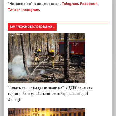
"Новинарню" в соцмережах:
Telegram
,
Facebook
,
Twitter
,
Instagram
.
ВАМ ТАКОЖ МОЖЕ СПОДОБАТИСЯ...
“Бачать те, що їм давно знайоме”. У ДСНС показали
кадри роботи українських вогнеборців на півдні
Франції