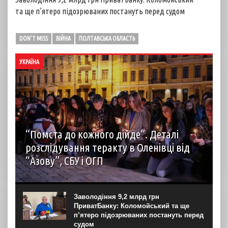
та ще п’ятеро підозрюваних постануть перед судом
DON'T MISS
ВІЙНА
ПОЛТАВСЬКА ОБЛАСТЬ
УКРАЇНА
“Помста до кожного дійде”. Деталі
розслідування теракту в Оленівці від
“Азову”, СБУ і ОГП
автор: Наталія Терамае 28 липня рідні вцілілих
“азовців” в Оленівці виступили із шокуючою заявою.
Мовляв, списки полонених у “бараці 200”, де стався
Заволодіння 9,2 млрд грн
вибух, укладав полонений представник корпусу. Заява...
ПриватБанку: Коломойський та ще
п’ятеро підозрюваних постануть перед
судом