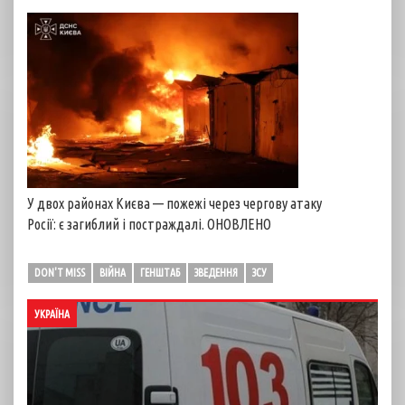
У двох районах Києва — пожежі через чергову атаку
Росії: є загиблий і постраждалі. ОНОВЛЕНО
DON'T MISS
ВІЙНА
ГЕНШТАБ
ЗВЕДЕННЯ
ЗСУ
УКРАЇНА