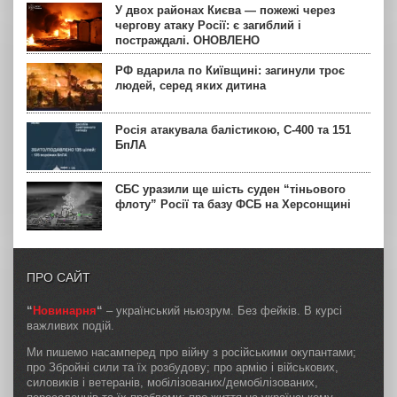
У двох районах Києва — пожежі через
чергову атаку Росії: є загиблий і
постраждалі. ОНОВЛЕНО
РФ вдарила по Київщині: загинули троє
людей, серед яких дитина
Росія атакувала балістикою, С-400 та 151
БпЛА
СБС уразили ще шість суден “тіньового
флоту” Росії та базу ФСБ на Херсонщині
ПРО САЙТ
“
Новинарня
“
– український ньюзрум. Без фейків. В курсі
важливих подій.
Ми пишемо насамперед про війну з російськими окупантами;
про Збройні сили та їх розбудову; про армію і військових,
силовиків і ветеранів, мобілізованих/демобілізованих,