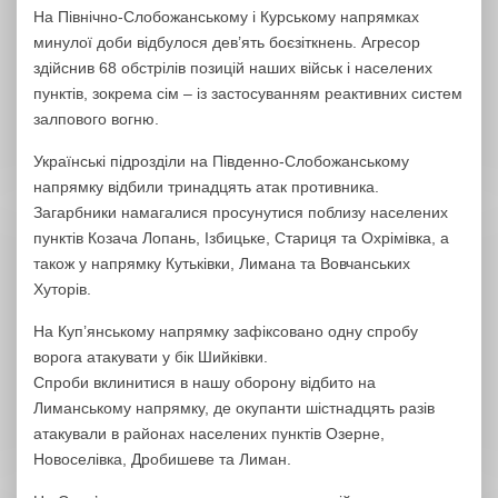
На Північно-Слобожанському і Курському напрямках
минулої доби відбулося дев’ять боєзіткнень. Агресор
здійснив 68 обстрілів позицій наших військ і населених
пунктів, зокрема сім – із застосуванням реактивних систем
залпового вогню.
Українські підрозділи на Південно-Слобожанському
напрямку відбили тринадцять атак противника.
Загарбники намагалися просунутися поблизу населених
пунктів Козача Лопань, Ізбицьке, Стариця та Охрімівка, а
також у напрямку Кутьківки, Лимана та Вовчанських
Хуторів.
На Куп’янському напрямку зафіксовано одну спробу
ворога атакувати у бік Шийківки.
Спроби вклинитися в нашу оборону відбито на
Лиманському напрямку, де окупанти шістнадцять разів
атакували в районах населених пунктів Озерне,
Новоселівка, Дробишеве та Лиман.