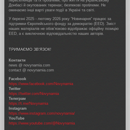
переселенців та їх проблеми; про життя на українському
Донбасі й окупованих теренах; безпекові проблеми. Не
оминаємо інші варті уваги події в Україні та світі.
У березні 2025 - лютому 2026 року “Новинарня” працює за
підтримки Європейського фонду за демократію (EED). Зміст
наших матеріалів не обов’язково відображає офіційну позицію
EED, а є виключною відповідальністю наших авторів.
ТРИМАЄМО ЗВ’ЯЗОК!
Контакти
news @ novynarnia.com
contact @ novynarnia.com
Facebook
https://www.facebook.com/Novynarnia
Twitter
https://twitter.com/Novynarnia
Телеграм
https://t.me/Novynarnia
Instagram
https://www.instagram.com/novynarnia/
YouTube
https://www.youtube.com/@Novynarnia