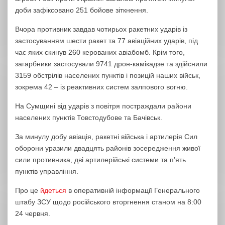
доби зафіксовано 251 бойове зіткнення.
Вчора противник завдав чотирьох ракетних ударів із
застосуванням шести ракет та 77 авіаційних ударів, під
час яких скинув 260 керованих авіабомб. Крім того,
загарбники застосували 9741 дрон-камікадзе та здійснили
3159 обстрілів населених пунктів і позицій наших військ,
зокрема 42 – із реактивних систем залпового вогню.
На Сумщині від ударів з повітря постраждали райони
населених пунктів Товстодубове та Бачівськ.
За минулу добу авіація, ракетні війська і артилерія Сил
оборони уразили двадцять районів зосередження живої
сили противника, дві артилерійські системи та п’ять
пунктів управління.
Про це
йдеться
в оперативній інформації Генерального
штабу ЗСУ щодо російського вторгнення станом на 8:00
24 червня.