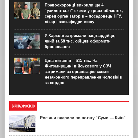
Правоохоронці викрили ще 4
“ухилянтські” схеми у трьох областях,
серед організаторів – посадовець НГУ,
лікар і завкафедри вишу
У Харкові затримали нацгвардійця,
який за $8 тис. обіцяв оформити
бронювання
Ціна питання – $15 тис. На
Житомирщині військового у СЗЧ
затримали за організацію схеми
незаконного переправлення чоловіків
за кордон
ВІЙНА З РОСІЄЮ
Росіяни вдарили по потягу “Суми — Київ”