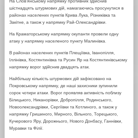
На Слов’янському напрямку противник здійснив
шістнадцять штурмових дій, намагаючись просунутися в
районах населених пунктів Крива Лука, Різниківка та
Закітне, а також у напрямку Рай-Олександрівки.
На Краматорському напрямку окупанти провели одну
атаку у напрямку населеного пункту Малинівка.
В районах населених пунктів Плещіївка, Іванопілля,
Іллінівка, Костянтинівка та Русин Яр на Костянтинівському
напрямку ворог здійснив двадцять атак.
Найбільшу кількість штурмових дій зафіксовано на
Покровському напрямку, де наші захисники зупинили
сорок чотири атаки. Ворог проявляв активність поблизу
Білицького, Никанорівки, Добропілля, Родинського,
Новоолександрівки, Сергіївки та Котлиного, а також у
напрямку Гришиного, Мирного, Вільного, Торецького,
Кучерового Яру, Дорожнього, Нового Донбасу, Ганнівки,
Муравки та Філії.