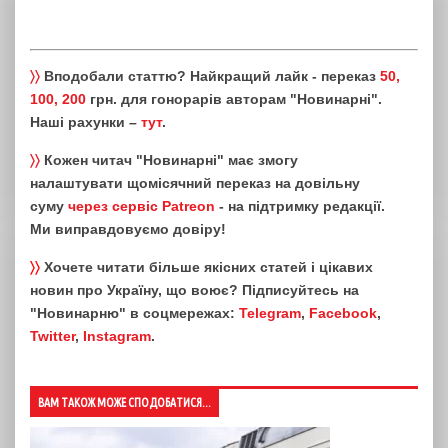
〉〉
Вподобали статтю? Найкращий лайк - переказ
50,
100, 200
грн. для гонорарів авторам "Новинарні".
Наші рахунки –
тут
.
〉〉
Кожен читач "Новинарні" має змогу
налаштувати щомісячний переказ на довільну
суму
через сервіс Patreon
- на підтримку редакції.
Ми виправдовуємо довіру!
〉〉
Хочете читати більше якісних статей і цікавих
новин про Україну, що воює? Підписуйтесь на
"Новинарню" в соцмережах:
Telegram
,
Facebook
,
Twitter
,
Instagram
.
ВАМ ТАКОЖ МОЖЕ СПОДОБАТИСЯ...