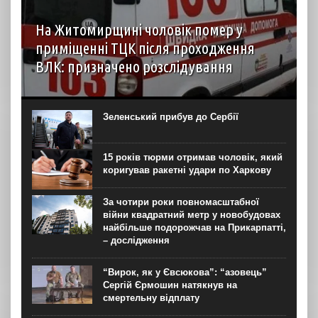
На Житомирщині чоловік помер у
приміщенні ТЦК після проходження
ВЛК: призначено розслідування
6 серпня до територіального центру комплектування на
Житомирщині доставили чоловіка, який фігурував як
порушник правил військового обліку. Під час
Зеленський прибув до Сербії
перебування у приміщенні він знепритомнів, а потім
помер. Про інцидент...
15 років тюрми отримав чоловік, який
коригував ракетні удари по Харкову
За чотири роки повномасштабної
війни квадратний метр у новобудовах
найбільше подорожчав на Прикарпатті,
– дослідження
“Вирок, як у Євсюкова”: “азовець”
Сергій Єрмошин натякнув на
смертельну відплату