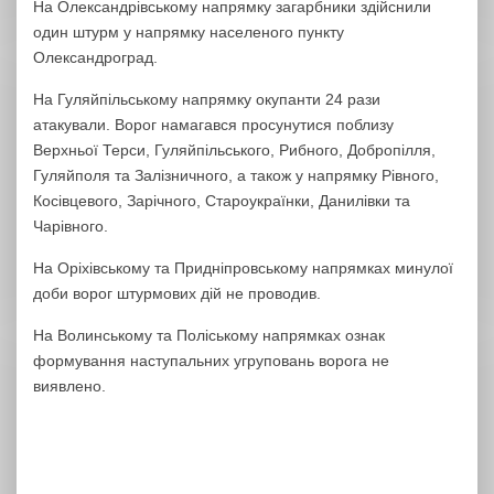
На Олександрівському напрямку загарбники здійснили
один штурм у напрямку населеного пункту
Олександроград.
На Гуляйпільському напрямку окупанти 24 рази
атакували. Ворог намагався просунутися поблизу
Верхньої Терси, Гуляйпільського, Рибного, Добропілля,
Гуляйполя та Залізничного, а також у напрямку Рівного,
Косівцевого, Зарічного, Староукраїнки, Данилівки та
Чарівного.
На Оріхівському та Придніпровському напрямках минулої
доби ворог штурмових дій не проводив.
На Волинському та Поліському напрямках ознак
формування наступальних угруповань ворога не
виявлено.