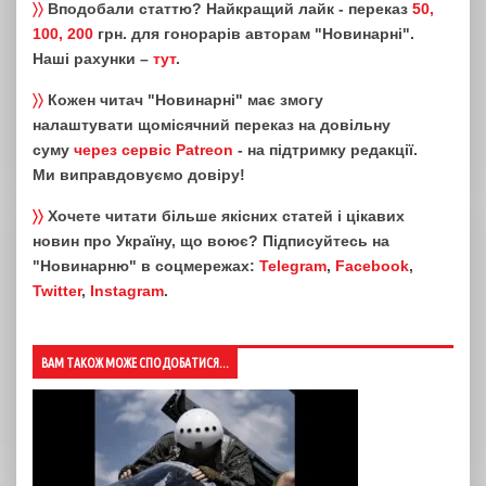
〉〉
Вподобали статтю? Найкращий лайк - переказ
50,
100, 200
грн. для гонорарів авторам "Новинарні".
Наші рахунки –
тут
.
〉〉
Кожен читач "Новинарні" має змогу
налаштувати щомісячний переказ на довільну
суму
через сервіс Patreon
- на підтримку редакції.
Ми виправдовуємо довіру!
〉〉
Хочете читати більше якісних статей і цікавих
новин про Україну, що воює? Підписуйтесь на
"Новинарню" в соцмережах:
Telegram
,
Facebook
,
Twitter
,
Instagram
.
ВАМ ТАКОЖ МОЖЕ СПОДОБАТИСЯ...