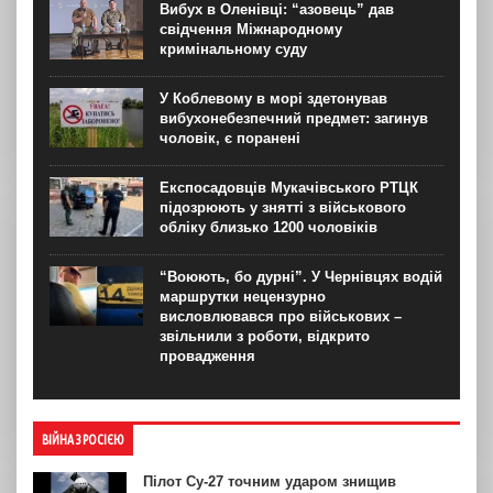
Вибух в Оленівці: “азовець” дав
свідчення Міжнародному
кримінальному суду
У Коблевому в морі здетонував
вибухонебезпечний предмет: загинув
чоловік, є поранені
Експосадовців Мукачівського РТЦК
підозрюють у знятті з військового
обліку близько 1200 чоловіків
“Воюють, бо дурні”. У Чернівцях водій
маршрутки нецензурно
висловлювався про військових –
звільнили з роботи, відкрито
провадження
ВІЙНА З РОСІЄЮ
Пілот Су-27 точним ударом знищив