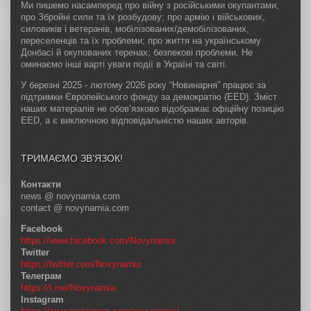
Ми пишемо насамперед про війну з російськими окупантами;
про Збройні сили та їх розбудову; про армію і військових,
силовиків і ветеранів, мобілізованих/демобілізованих,
переселенців та їх проблеми; про життя на українському
Донбасі й окупованих теренах; безпекові проблеми. Не
оминаємо інші варті уваги події в Україні та світі.
У березні 2025 - лютому 2026 року “Новинарня” працює за
підтримки Європейського фонду за демократію (EED). Зміст
наших матеріалів не обов’язково відображає офіційну позицію
EED, а є виключною відповідальністю наших авторів.
ТРИМАЄМО ЗВ’ЯЗОК!
Контакти
news @ novynarnia.com
contact @ novynarnia.com
Facebook
https://www.facebook.com/Novynarnia
Twitter
https://twitter.com/Novynarnia
Телеграм
https://t.me/Novynarnia
Instagram