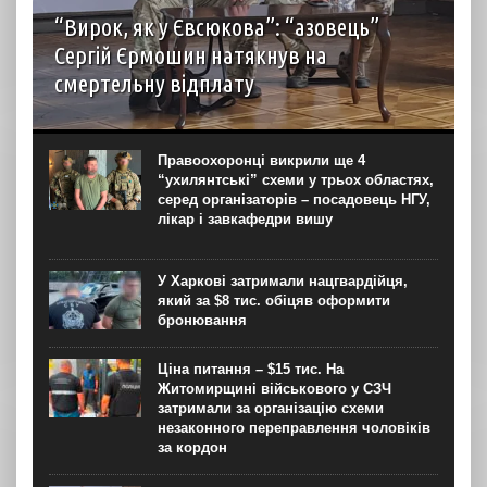
“Вирок, як у Євсюкова”: “азовець”
Сергій Єрмошин натякнув на
смертельну відплату
Капітан Сергій Єрмошин (“Єрмалай”), колишній
військовополонений, а нині – заступник командира
бригади з тилу, начальник тилу 12-ї бригади
Правоохоронці викрили ще 4
спеціального призначення НГУ “Азов”, вважає, що усіх
“ухилянтські” схеми у трьох областях,
росіян, дотичних до репресій...
серед організаторів – посадовець НГУ,
лікар і завкафедри вишу
У Харкові затримали нацгвардійця,
який за $8 тис. обіцяв оформити
бронювання
Ціна питання – $15 тис. На
Житомирщині військового у СЗЧ
затримали за організацію схеми
незаконного переправлення чоловіків
за кордон