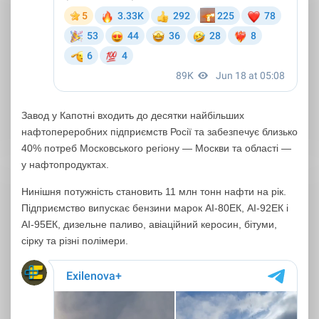
Завод у Капотні входить до десятки найбільших
нафтопереробних підприємств Росії та забезпечує близько
40% потреб Московського регіону — Москви та області —
у нафтопродуктах.
Нинішня потужність становить 11 млн тонн нафти на рік.
Підприємство випускає бензини марок АІ-80ЕК, АІ-92ЕК і
АІ-95ЕК, дизельне паливо, авіаційний керосин, бітуми,
сірку та різні полімери.