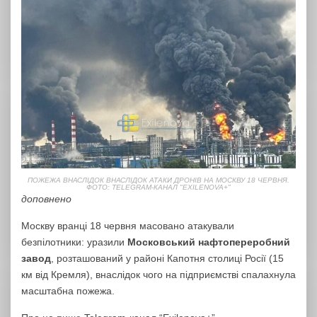
ПОЖЕЖА ВНАСЛІДОК ВНАСЛІДОК АТАКИ ДРОНІВ НА МОСКВУ 18 ЧЕРВНЯ.
ФОТО: TELEGRAM-КАНАЛ "EXILENOVA+"
доповнено
Москву вранці 18 червня масовано атакували
безпілотники: уразили
Московський нафтопереробний
завод
, розташований у районі Капотня столиці Росії (15
км від Кремля), внаслідок чого на підприємстві спалахнула
масштабна пожежа.