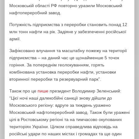
Московській області РФ повторно уразили Московський
нафтопереробний завод.
Потужність підприємства з переробки становить понад 12
млн тонн нафти на рік. Задіяне у забезпеченні російської
армії.
Зафіксовано влучання та масштабну пожежу на території
підприємства – на даний час це щонайменше 5 точок
горіння. За попереднім геолокуванням, горять
комбінована установка переробки нафти, установки
вторинної переробки та резервуарний парк”.
Також про це
пише
президент Володимир Зеленський:
“Цієї ночі наші далекобійні санкції знову дійшли до
Московського регіону: вдруге за тиждень уражено
Московський нафтопереробний завод. Також були уражені
цілі в Ростовському регіоні та на тимчасово окупованих
територіях України. Цілком справедлива відповідь на
російські удари по наших містах і громадах та ще один