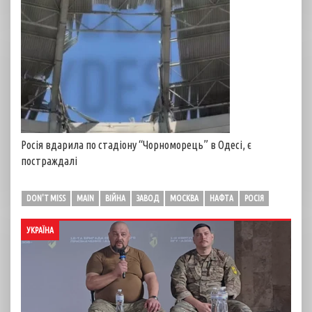
Росія вдарила по стадіону “Чорноморець” в Одесі, є
постраждалі
DON'T MISS
MAIN
ВІЙНА
ЗАВОД
МОСКВА
НАФТА
РОСІЯ
УКРАЇНА