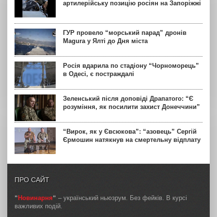
артилерійську позицію росіян на Запоріжжі
ГУР провело “морський парад” дронів
Magura у Ялті до Дня міста
Росія вдарила по стадіону “Чорноморець”
в Одесі, є постраждалі
Зеленський після доповіді Драпатого: “Є
розуміння, як посилити захист Донеччини”
“Вирок, як у Євсюкова”: “азовець” Сергій
Єрмошин натякнув на смертельну відплату
ПРО САЙТ
“
Новинарня
“
– український ньюзрум. Без фейків. В курсі
важливих подій.