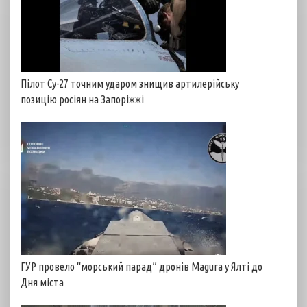
Пілот Су-27 точним ударом знищив артилерійську
позицію росіян на Запоріжжі
ГУР провело “морський парад” дронів Magura у Ялті до
Дня міста