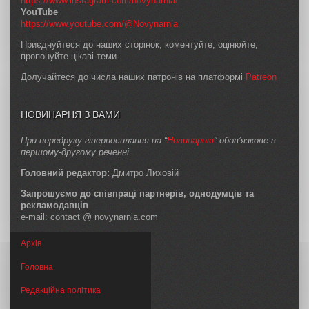
https://www.instagram.com/novynarnia/
YouTube
https://www.youtube.com/@Novynarnia
Приєднуйтеся до наших сторінок, коментуйте, оцінюйте,
пропонуйте цікаві теми.
Долучайтеся до числа наших патронів на платформі
Patreon
НОВИНАРНЯ З ВАМИ
При передруку гіперпосилання на “
Новинарню
” обов’язкове в
першому-другому реченні
Головний редактор:
Дмитро Лиховій
Запрошуємо до співпраці партнерів, однодумців та
рекламодавців
e-mail: contact @ novynarnia.com
Архів
Головна
Редакційна політика