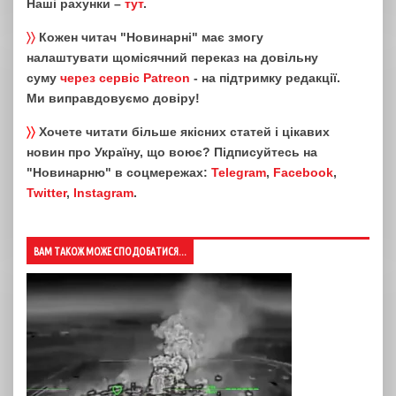
Наші рахунки –
тут
.
〉〉
Кожен читач "Новинарні" має змогу
налаштувати щомісячний переказ на довільну
суму
через сервіс Patreon
- на підтримку редакції.
Ми виправдовуємо довіру!
〉〉
Хочете читати більше якісних статей і цікавих
новин про Україну, що воює? Підписуйтесь на
"Новинарню" в соцмережах:
Telegram
,
Facebook
,
Twitter
,
Instagram
.
ВАМ ТАКОЖ МОЖЕ СПОДОБАТИСЯ...