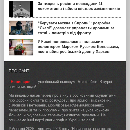
За тиждень росіяни пошкодили 11
локомотивів і вбили шістьох залізничників
“Керувати можна з Європи”: розробка
“Скелі” дозволяє управляти дронами за
сотні кілометрів від фронту
У Києві попрощалися з польським
волонтером Мареком Русеком-Вольським,
якого вбив російський дрон у Харкові
ПРО САЙТ
“
Новинарня
“
– український ньюзрум. Без фейків. В курсі
важливих подій.
Ми пишемо насамперед про війну з російськими окупантами;
про Збройні сили та їх розбудову; про армію і військових,
силовиків і ветеранів, мобілізованих/демобілізованих,
переселенців та їх проблеми; про життя на українському
Донбасі й окупованих теренах; безпекові проблеми. Не
оминаємо інші варті уваги події в Україні та світі.
У березні 2025 - лютому 2026 року “Новинарня” працює за