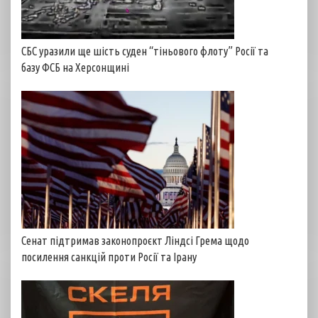
СБС уразили ще шість суден “тіньового флоту” Росії та
базу ФСБ на Херсонщині
Сенат підтримав законопроєкт Ліндсі Грема щодо
посилення санкцій проти Росії та Ірану