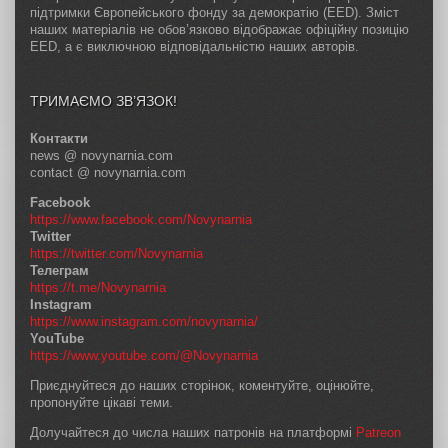
підтримки Європейського фонду за демократію (EED). Зміст
наших матеріалів не обов’язково відображає офіційну позицію
EED, а є виключною відповідальністю наших авторів.
ТРИМАЄМО ЗВ’ЯЗОК!
Контакти
news @ novynarnia.com
contact @ novynarnia.com
Facebook
https://www.facebook.com/Novynarnia
Twitter
https://twitter.com/Novynarnia
Телеграм
https://t.me/Novynarnia
Instagram
https://www.instagram.com/novynarnia/
YouTube
https://www.youtube.com/@Novynarnia
Приєднуйтеся до наших сторінок, коментуйте, оцінюйте,
пропонуйте цікаві теми.
Долучайтеся до числа наших патронів на платформі
Patreon