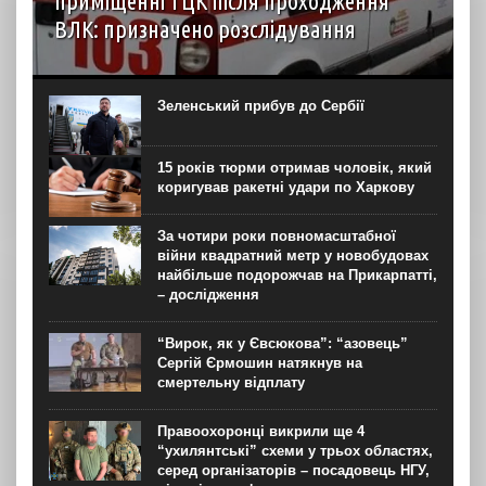
приміщенні ТЦК після проходження
ВЛК: призначено розслідування
6 серпня до територіального центру комплектування на
Житомирщині доставили чоловіка, який фігурував як
порушник правил військового обліку. Під час
Зеленський прибув до Сербії
перебування у приміщенні він знепритомнів, а потім
помер. Про інцидент...
15 років тюрми отримав чоловік, який
коригував ракетні удари по Харкову
За чотири роки повномасштабної
війни квадратний метр у новобудовах
найбільше подорожчав на Прикарпатті,
– дослідження
“Вирок, як у Євсюкова”: “азовець”
Сергій Єрмошин натякнув на
смертельну відплату
Правоохоронці викрили ще 4
“ухилянтські” схеми у трьох областях,
серед організаторів – посадовець НГУ,