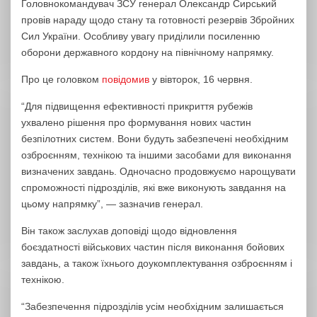
Головнокомандувач ЗСУ генерал Олександр Сирський
провів нараду щодо стану та готовності резервів Збройних
Сил України. Особливу увагу приділили посиленню
оборони державного кордону на північному напрямку.
Про це головком
повідомив
у вівторок, 16 червня.
“Для підвищення ефективності прикриття рубежів
ухвалено рішення про формування нових частин
безпілотних систем. Вони будуть забезпечені необхідним
озброєнням, технікою та іншими засобами для виконання
визначених завдань. Одночасно продовжуємо нарощувати
спроможності підрозділів, які вже виконують завдання на
цьому напрямку”, — зазначив генерал.
Він також заслухав доповіді щодо відновлення
боєздатності військових частин після виконання бойових
завдань, а також їхнього доукомплектування озброєнням і
технікою.
“Забезпечення підрозділів усім необхідним залишається