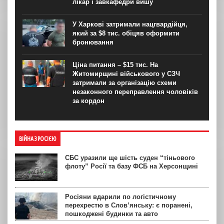
лікар і завкафедри вишу
У Харкові затримали нацгвардійця,
який за $8 тис. обіцяв оформити
бронювання
Ціна питання – $15 тис. На
Житомирщині військового у СЗЧ
затримали за організацію схеми
незаконного переправлення чоловіків
за кордон
ВІЙНА З РОСІЄЮ
СБС уразили ще шість суден “тіньового
флоту” Росії та базу ФСБ на Херсонщині
Росіяни вдарили по логістичному
перехрестю в Слов’янську: є поранені,
пошкоджені будинки та авто