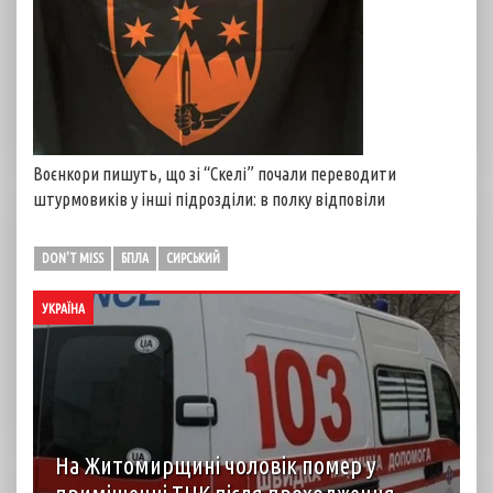
Воєнкори пишуть, що зі “Скелі” почали переводити
штурмовиків у інші підрозділи: в полку відповіли
DON'T MISS
БПЛА
СИРСЬКИЙ
УКРАЇНА
На Житомирщині чоловік помер у