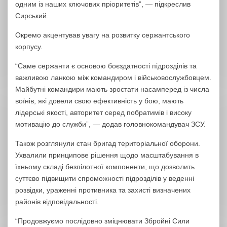
одним із наших ключових пріоритетів”, — підкреслив
Сирський.
Окремо акцентував увагу на розвитку сержантського
корпусу.
“Саме сержанти є основою боєздатності підрозділів та
важливою ланкою між командиром і військовослужбовцем.
Майбутні командири мають зростати насамперед із числа
воїнів, які довели свою ефективність у бою, мають
лідерські якості, авторитет серед побратимів і високу
мотивацію до служби”, — додав головнокомандувач ЗСУ.
Також розглянули стан бригад територіальної оборони.
Ухвалили принципове рішення щодо масштабування в
їхньому складі безпілотної компоненти, що дозволить
суттєво підвищити спроможності підрозділів у веденні
розвідки, ураженні противника та захисті визначених
районів відповідальності.
“Продовжуємо послідовно зміцнювати Збройні Сили