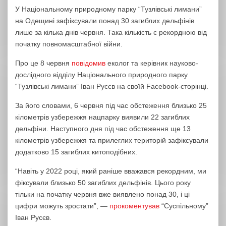
У Національному природному парку “Тузлівські лимани”
на Одещині зафіксували понад 30 загиблих дельфінів
лише за кілька днів червня. Така кількість є рекордною від
початку повномасштабної війни.
Про це 8 червня
повідомив
еколог та керівник науково-
дослідного відділу Національного природного парку
“Тузлівські лимани” Іван Русєв на своїй Facebook-сторінці.
За його словами, 6 червня під час обстеження близько 25
кілометрів узбережжя нацпарку виявили 22 загиблих
дельфіни. Наступного дня під час обстеження ще 13
кілометрів узбережжя та прилеглих територій зафіксували
додатково 15 загиблих китоподібних.
“Навіть у 2022 році, який раніше вважався рекордним, ми
фіксували близько 50 загиблих дельфінів. Цього року
тільки на початку червня вже виявлено понад 30, і ці
цифри можуть зростати”, —
прокоментував
“Суспільному”
Іван Русєв.