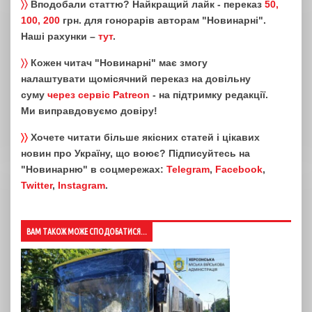
〉〉
Вподобали статтю? Найкращий лайк - переказ
50,
100, 200
грн. для гонорарів авторам "Новинарні".
Наші рахунки –
тут
.
〉〉
Кожен читач "Новинарні" має змогу
налаштувати щомісячний переказ на довільну
суму
через сервіс Patreon
- на підтримку редакції.
Ми виправдовуємо довіру!
〉〉
Хочете читати більше якісних статей і цікавих
новин про Україну, що воює? Підписуйтесь на
"Новинарню" в соцмережах:
Telegram
,
Facebook
,
Twitter
,
Instagram
.
ВАМ ТАКОЖ МОЖЕ СПОДОБАТИСЯ...