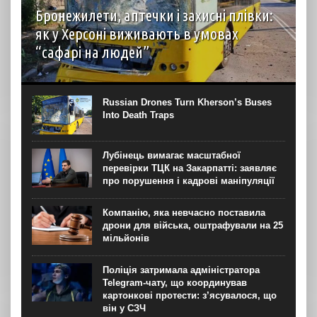
Бронежилети, аптечки і захисні плівки:
як у Херсоні виживають в умовах
“сафарі на людей”
автор: Вірджинія Нгуєн Хоанг (Virginie Nguyen Hoang)
бельгійська журналістка з Херсону для “Новинарні“
Термін “сафарі на людей” (human safari) – явище з 1990-
Russian Drones Turn Kherson’s Buses
х часів Боснійської війни, коли, за...
Into Death Traps
Лубінець вимагає масштабної
перевірки ТЦК на Закарпатті: заявляє
про порушення і кадрові маніпуляції
Компанію, яка невчасно поставила
дрони для війська, оштрафували на 25
мільйонів
Поліція затримала адміністратора
Telegram-чату, що координував
картонкові протести: з’ясувалося, що
він у СЗЧ