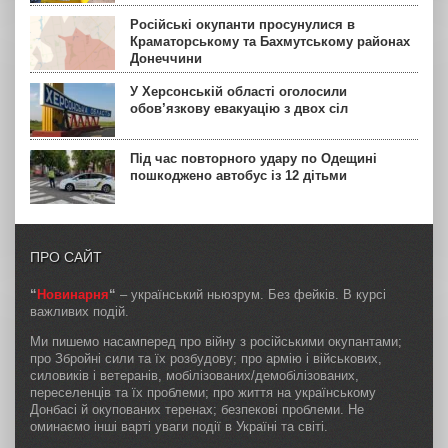
Російські окупанти просунулися в
Краматорському та Бахмутському районах
Донеччини
У Херсонській області оголосили
обов’язкову евакуацію з двох сіл
Під час повторного удару по Одещині
пошкоджено автобус із 12 дітьми
ПРО САЙТ
“
Новинарня
“
– український ньюзрум. Без фейків. В курсі
важливих подій.
Ми пишемо насамперед про війну з російськими окупантами;
про Збройні сили та їх розбудову; про армію і військових,
силовиків і ветеранів, мобілізованих/демобілізованих,
переселенців та їх проблеми; про життя на українському
Донбасі й окупованих теренах; безпекові проблеми. Не
оминаємо інші варті уваги події в Україні та світі.