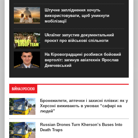
Штучне запліднення хочуть
використовувати, щоб уникнути
мобілізації
Ukraїner запустив документальний
проєкт про військові спільноти
На Кіровоградщині розбився бойовий
вертоліт: загинув авіатехнік Ярослав
Демчевський
ВІЙНА З РОСІЄЮ
Бронежилети, аптечки і захисні плівки: як у
Херсоні виживають в умовах “сафарі на
людей”
Russian Drones Turn Kherson’s Buses Into
Death Traps