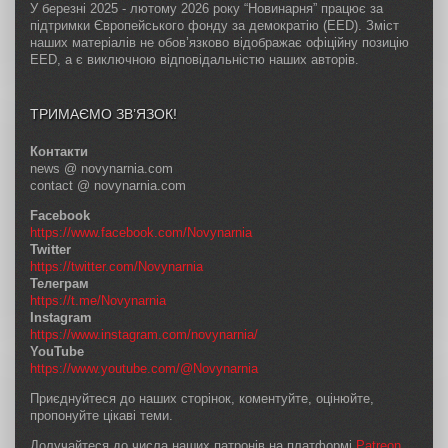
У березні 2025 - лютому 2026 року “Новинарня” працює за
підтримки Європейського фонду за демократію (EED). Зміст
наших матеріалів не обов’язково відображає офіційну позицію
EED, а є виключною відповідальністю наших авторів.
ТРИМАЄМО ЗВ’ЯЗОК!
Контакти
news @ novynarnia.com
contact @ novynarnia.com
Facebook
https://www.facebook.com/Novynarnia
Twitter
https://twitter.com/Novynarnia
Телеграм
https://t.me/Novynarnia
Instagram
https://www.instagram.com/novynarnia/
YouTube
https://www.youtube.com/@Novynarnia
Приєднуйтеся до наших сторінок, коментуйте, оцінюйте,
пропонуйте цікаві теми.
Долучайтеся до числа наших патронів на платформі
Patreon