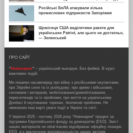
Російські БпЛА атакували кілька
промислових підприємств Запоріжжя
Щомісяця США виділятиме ракети для
українських Patriot, але цього не достатньо,
— Зеленський
ПРО САЙТ
“
Новинарня
“
– український ньюзрум. Без фейків. В курсі
важливих подій.
Ми пишемо насамперед про війну з російськими окупантами;
про Збройні сили та їх розбудову; про армію і військових,
силовиків і ветеранів, мобілізованих/демобілізованих,
переселенців та їх проблеми; про життя на українському
Донбасі й окупованих теренах; безпекові проблеми. Не
оминаємо інші варті уваги події в Україні та світі.
У березні 2025 - лютому 2026 року “Новинарня” працює за
підтримки Європейського фонду за демократію (EED). Зміст
наших матеріалів не обов’язково відображає офіційну позицію
EED, а є виключною відповідальністю наших авторів.