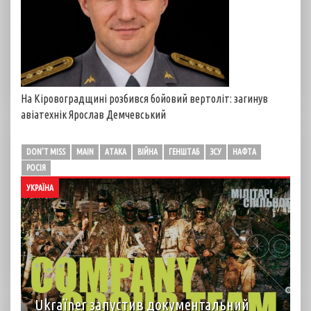
На Кіровоградщині розбився бойовий вертоліт: загинув
авіатехнік Ярослав Демчевський
DON'T MISS
MAIN
АТАКА
ВІЙНА
ГЕНШТАБ
ЗСУ
НАФТА
РОСІЯ
УКРАЇНА
Ukraїner запустив документальний