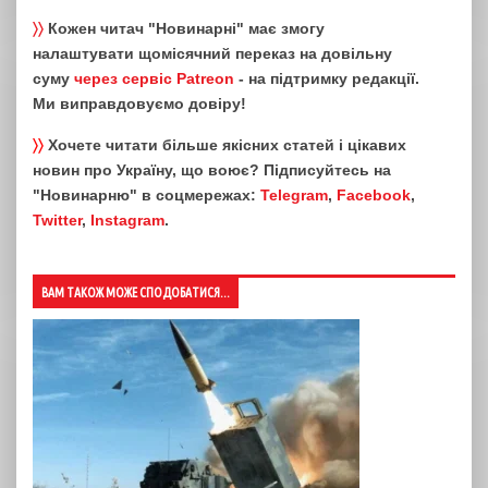
〉〉
Кожен читач "Новинарні" має змогу
налаштувати щомісячний переказ на довільну
суму
через сервіс Patreon
- на підтримку редакції.
Ми виправдовуємо довіру!
〉〉
Хочете читати більше якісних статей і цікавих
новин про Україну, що воює? Підписуйтесь на
"Новинарню" в соцмережах:
Telegram
,
Facebook
,
Twitter
,
Instagram
.
ВАМ ТАКОЖ МОЖЕ СПОДОБАТИСЯ...