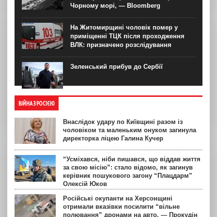
Чорному морі, — Bloomberg
На Житомирщині чоловік помер у
приміщенні ТЦК після проходження
ВЛК: призначено розслідування
Зеленський прибув до Сербії
ВІЙНА З РОСІЄЮ
Внаслідок удару по Київщині разом із
чоловіком та маленьким онуком загинула
директорка ліцею Галина Кучер
“Усміхався, ніби пишався, що віддав життя
за свою місію”: стало відомо, як загинув
керівник пошукового загону “Плацдарм”
Олексій Юков
Російські окупанти на Херсонщині
отримали вказівки посилити “вільне
полювання” дронами на авто, — Прокудін