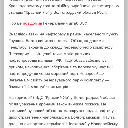
Краснодарському краї та лінійну виробничо-диспетчерську
станцію “Красний Яр” у Волгоградській області Росії.
Про це
повідомив
Генеральний штаб ЗСУ.
Внаслідок атаки на нафтобазу в районі населеного пункту
Грушова Балка виникла пожежа. Об’єкт, за даними
Генштабу, входить до складу перевалочного комплексу
“Шесхарис” — кінцевої точки магістральних
нафтопроводів на півдні РФ. Нафтобаза забезпечує
прийом, накопичення, зберігання та перевалку нафти і
нафтопродуктів через морський порт Новоросійськ.
Загальна місткість резервуарного парку комплексу —
близько 1,4 млн кубічних метрів.
На території ЛВДС “Красний Яр” у Волгоградській області
після ураження дронами також виникла пожежа. Це
важливий вузловий об’єкт на маршрутах подачі нафти у
двох стратегічних напрямках: на Волгоградський НПЗ та
далі, на експортний термінал “Шесхарис” у Новоросійську