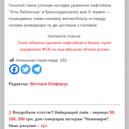
Генштаб також уточнив наслідки ураження нафтобази
“Усть-Лабинська” в Краснодарському краї 6 червня —
пошкоджено зливо-наливну автомобільну естакаду,
паливні резервуари та дві цистерни з паливом.
Читайте також:
Сили оборони уразили нафтобази в Криму, пункт
управління ФСБ та інші військові об’єкти росіян
Унікальних переглядів:
192
Редактор:
Вікторія Оліферук
〉〉
Вподобали статтю? Найкращий лайк - переказ
50,
100, 200
грн. для гонорарів авторам "Новинарні".
Наші рахунки –
тут
.