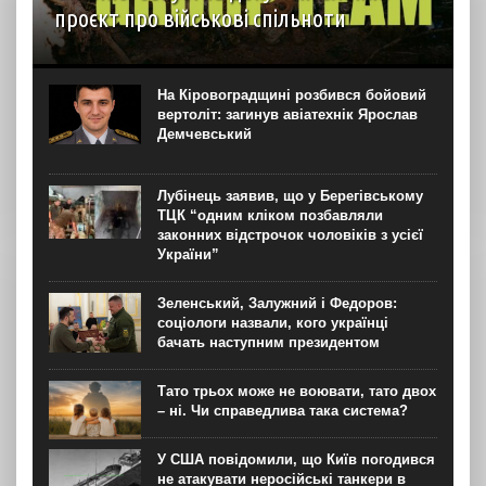
проєкт про військові спільноти
На YouTube-каналі Ukraїner W відбулася прем’єра
першої серії нового документального проєкту “Мілітарі
спільноти”. Про це “Новинарні” повідомили в Ukraїner.
На Кіровоградщині розбився бойовий
“Кожна серія присвячена окремій спільноті — її історії,
вертоліт: загинув авіатехнік Ярослав
цінностям, внутрішній...
Демчевський
Лубінець заявив, що у Берегівському
ТЦК “одним кліком позбавляли
законних відстрочок чоловіків з усієї
України”
Зеленський, Залужний і Федоров:
соціологи назвали, кого українці
бачать наступним президентом
Тато трьох може не воювати, тато двох
– ні. Чи справедлива така система?
У США повідомили, що Київ погодився
не атакувати неросійські танкери в