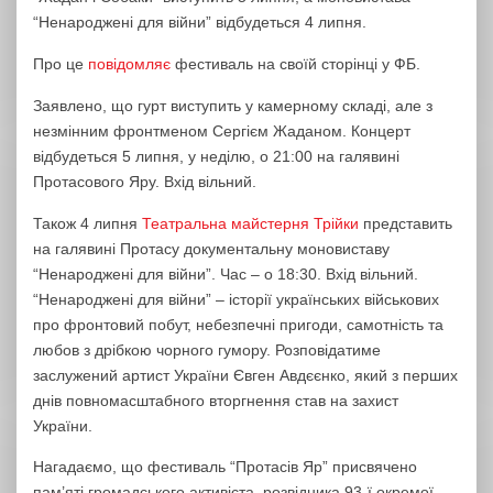
“Ненароджені для війни” відбудеться 4 липня.
Про це
повідомляє
фестиваль на своїй сторінці у ФБ.
Заявлено, що гурт виступить у камерному складі, але з
незмінним фронтменом Сергієм Жаданом. Концерт
відбудеться 5 липня, у неділю, о 21:00 на галявині
Протасового Яру. Вхід вільний.
Також 4 липня
Театральна майстерня Трійки
представить
на галявині Протасу документальну моновиставу
“Ненароджені для війни”. Час – о 18:30. Вхід вільний.
“Ненароджені для війни” – історії українських військових
про фронтовий побут, небезпечні пригоди, самотність та
любов з дрібкою чорного гумору. Розповідатиме
заслужений артист України Євген Авдєєнко, який з перших
днів повномасштабного вторгнення став на захист
України.
Нагадаємо, що фестиваль “Протасів Яр” присвячено
пам’яті громадського активіста, розвідника 93-ї окремої