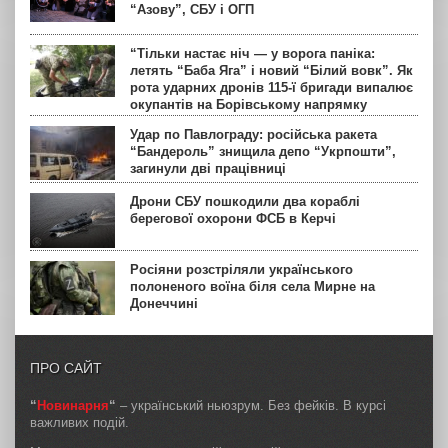
“Азову”, СБУ і ОГП
“Тільки настає ніч — у ворога паніка:
летять “Баба Яга” і новий “Білий вовк”. Як
рота ударних дронів 115-ї бригади випалює
окупантів на Борівському напрямку
Удар по Павлограду: російська ракета
“Бандероль” знищила депо “Укрпошти”,
загинули дві працівниці
Дрони СБУ пошкодили два кораблі
берегової охорони ФСБ в Керчі
Росіяни розстріляли українського
полоненого воїна біля села Мирне на
Донеччині
ПРО САЙТ
“
Новинарня
“
– український ньюзрум. Без фейків. В курсі
важливих подій.