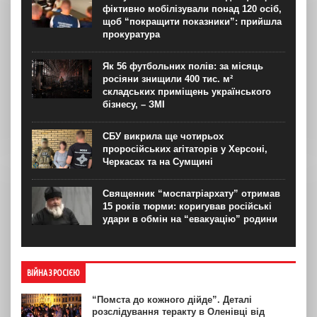
фіктивно мобілізували понад 120 осіб,
щоб “покращити показники”: прийшла
прокуратура
Як 56 футбольних полів: за місяць
росіяни знищили 400 тис. м²
складських приміщень українського
бізнесу, – ЗМІ
СБУ викрила ще чотирьох
проросійських агітаторів у Херсоні,
Черкасах та на Сумщині
Священник “моспатріархату” отримав
15 років тюрми: коригував російські
удари в обмін на “евакуацію” родини
ВІЙНА З РОСІЄЮ
“Помста до кожного дійде”. Деталі
розслідування теракту в Оленівці від