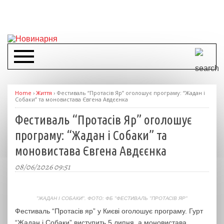
Home
›
Життя
›
Фестиваль “Протасів Яр” оголошує програму: “Жадан і
Собаки” та моновистава Євгена Авдєєнка
Фестиваль “Протасів Яр” оголошує
програму: “Жадан і Собаки” та
моновистава Євгена Авдєєнка
08/06/2026 09:51
"ЖАДАН І СОБАКИ". ФОТО: ФБ "ФЕСТИВАЛЬ "ПРОТАСІВ ЯР"
Фестиваль “Протасів яр” у Києві оголошує програму. Гурт
“Жадан і Собаки” виступить 5 липня, а моновистава