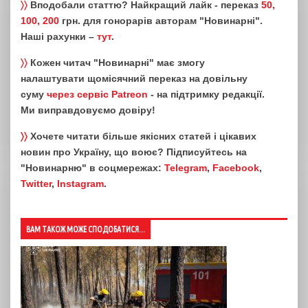
〉〉
Вподобали статтю? Найкращий лайк - переказ
50,
100, 200
грн. для гонорарів авторам "Новинарні".
Наші рахунки –
тут
.
〉〉
Кожен читач "Новинарні" має змогу
налаштувати щомісячний переказ на довільну
суму
через сервіс Patreon
- на підтримку редакції.
Ми виправдовуємо довіру!
〉〉
Хочете читати більше якісних статей і цікавих
новин про Україну, що воює? Підписуйтесь на
"Новинарню" в соцмережах:
Telegram
,
Facebook
,
Twitter
,
Instagram
.
ВАМ ТАКОЖ МОЖЕ СПОДОБАТИСЯ...