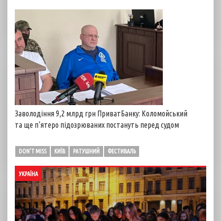
Заволодіння 9,2 млрд грн ПриватБанку: Коломойський
та ще п’ятеро підозрюваних постануть перед судом
DON'T MISS
КИЇВ
РАТУШНИЙ
ФЕСТИВАЛЬ
УКРАЇНА