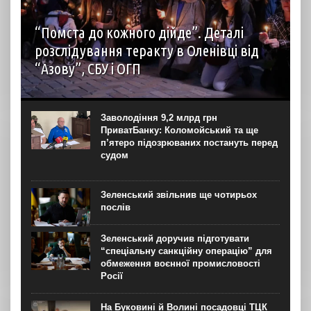
“Помста до кожного дійде”. Деталі
розслідування теракту в Оленівці від
“Азову”, СБУ і ОГП
автор: Наталія Терамае 28 липня рідні вцілілих
“азовців” в Оленівці виступили із шокуючою заявою.
Мовляв, списки полонених у “бараці 200”, де стався
Заволодіння 9,2 млрд грн
вибух, укладав полонений представник корпусу. Заява...
ПриватБанку: Коломойський та ще
п’ятеро підозрюваних постануть перед
судом
Зеленський звільнив ще чотирьох
послів
Зеленський доручив підготувати
“спеціальну санкційну операцію” для
обмеження воєнної промисловості
Росії
На Буковині й Волині посадовці ТЦК