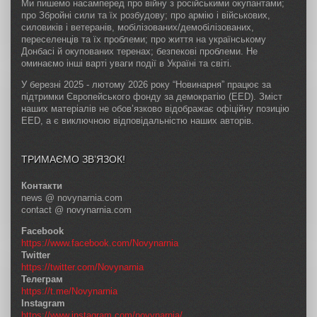
Ми пишемо насамперед про війну з російськими окупантами;
про Збройні сили та їх розбудову; про армію і військових,
силовиків і ветеранів, мобілізованих/демобілізованих,
переселенців та їх проблеми; про життя на українському
Донбасі й окупованих теренах; безпекові проблеми. Не
оминаємо інші варті уваги події в Україні та світі.
У березні 2025 - лютому 2026 року “Новинарня” працює за
підтримки Європейського фонду за демократію (EED). Зміст
наших матеріалів не обов’язково відображає офіційну позицію
EED, а є виключною відповідальністю наших авторів.
ТРИМАЄМО ЗВ’ЯЗОК!
Контакти
news @ novynarnia.com
contact @ novynarnia.com
Facebook
https://www.facebook.com/Novynarnia
Twitter
https://twitter.com/Novynarnia
Телеграм
https://t.me/Novynarnia
Instagram
https://www.instagram.com/novynarnia/