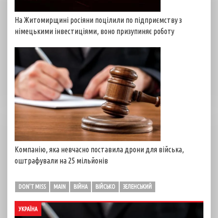
На Житомирщині росіяни поцілили по підприємству з
німецькими інвестиціями, воно призупиняє роботу
Компанію, яка невчасно поставила дрони для війська,
оштрафували на 25 мільйонів
DON'T MISS
MAIN
ВІЙНА
ВІЙСЬКО
ЗЕЛЕНСЬКИЙ
УКРАЇНА