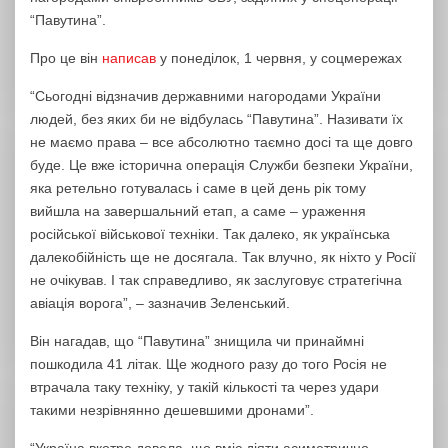
“Павутина”.
Про це він
написав
у понеділок, 1 червня, у соцмережах
“Сьогодні відзначив державними нагородами України
людей, без яких би не відбулась “Павутина”. Називати їх
не маємо права – все абсолютно таємно досі та ще довго
буде. Це вже історична операція Служби безпеки України,
яка ретельно готувалась і саме в цей день рік тому
вийшла на завершальний етап, а саме – ураження
російської військової техніки. Так далеко, як українська
далекобійність ще не досягала. Так влучно, як ніхто у Росії
не очікував. І так справедливо, як заслуговує стратегічна
авіація ворога”, – зазначив Зеленський.
Він нагадав, що “Павутина” знищила чи принаймні
пошкодила 41 літак. Ще жодного разу до того Росія не
втрачала таку техніку, у такій кількості та через удари
такими незрівнянно дешевшими дронами”.