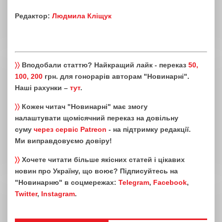
Редактор:
Людмила Кліщук
〉〉
Вподобали статтю? Найкращий лайк - переказ
50,
100, 200
грн. для гонорарів авторам "Новинарні".
Наші рахунки –
тут
.
〉〉
Кожен читач "Новинарні" має змогу
налаштувати щомісячний переказ на довільну
суму
через сервіс Patreon
- на підтримку редакції.
Ми виправдовуємо довіру!
〉〉
Хочете читати більше якісних статей і цікавих
новин про Україну, що воює? Підписуйтесь на
"Новинарню" в соцмережах:
Telegram
,
Facebook
,
Twitter
,
Instagram
.