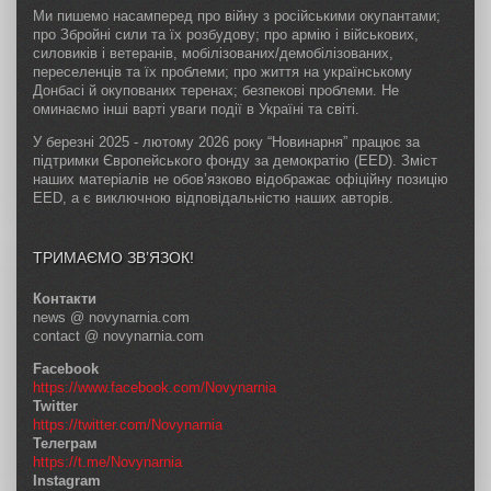
Ми пишемо насамперед про війну з російськими окупантами;
про Збройні сили та їх розбудову; про армію і військових,
силовиків і ветеранів, мобілізованих/демобілізованих,
переселенців та їх проблеми; про життя на українському
Донбасі й окупованих теренах; безпекові проблеми. Не
оминаємо інші варті уваги події в Україні та світі.
У березні 2025 - лютому 2026 року “Новинарня” працює за
підтримки Європейського фонду за демократію (EED). Зміст
наших матеріалів не обов’язково відображає офіційну позицію
EED, а є виключною відповідальністю наших авторів.
ТРИМАЄМО ЗВ’ЯЗОК!
Контакти
news @ novynarnia.com
contact @ novynarnia.com
Facebook
https://www.facebook.com/Novynarnia
Twitter
https://twitter.com/Novynarnia
Телеграм
https://t.me/Novynarnia
Instagram