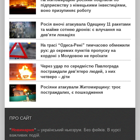
підприємству з німецькими інвестиціями,
воно призупиняє роботу
Росія вночі атакувала Одещину 11 ракетами
та майже сотнею дронів: є влучання на
дев’яти локаціях
На трасі “Одеса-Рені” тимчасово обмежили
рух: до окремих пунктів пропуску на
кордоні з Молдовою не проїхати
Через удар по середмістю Павлограда
постраждали дев’ятеро людей, з них
четверо – діти
Росіяни атакували Житомирщину: троє
постраждалих, є пошкодження
ПРО САЙТ
“
Новинарня
“
– український ньюзрум. Без фейків. В курсі
важливих подій.