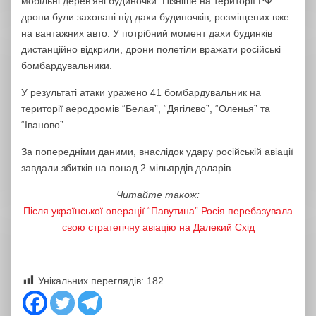
мобільні деревʼяні будиночки. Пізніше на території РФ
дрони були заховані під дахи будиночків, розміщених вже
на вантажних авто. У потрібний момент дахи будинків
дистанційно відкрили, дрони полетіли вражати російські
бомбардувальники.
У результаті атаки уражено 41 бомбардувальник на
території аеродромів “Белая”, “Дягілєво”, “Оленья” та
“Іваново”.
За попередніми даними, внаслідок удару російській авіації
завдали збитків на понад 2 мільярдів доларів.
Читайте також:
Після української операції “Павутина” Росія перебазувала
свою стратегічну авіацію на Далекий Схід
Унікальних переглядів:
182