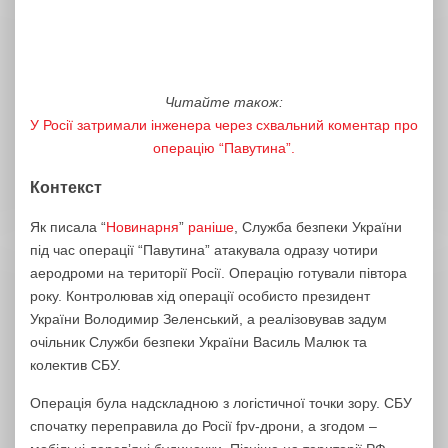
Читайте також:
У Росії затримали інженера через схвальний коментар про
операцію “Павутина”.
Контекст
Як писала “
Новинарня
”
раніше
, Служба безпеки України
під час операції “Павутина” атакувала одразу чотири
аеродроми на території Росії. Операцію готували півтора
року. Контролював хід операції особисто президент
України Володимир Зеленський, а реалізовував задум
очільник Служби безпеки України Василь Малюк та
колектив СБУ.
Операція була надскладною з логістичної точки зору. СБУ
спочатку переправила до Росії fpv-дрони, а згодом –