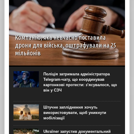
Компанію, яка невчасно поставила
дрони для війська, оштрафували на 25
мільйонів
Господарський суд Рівненської області вирішив стягнути
з ТОВ “Домпромбуд” на користь ДП Міністерства
оборони “Агенція оборонних закупівель” 24,88 млн грн за
Поліція затримала адміністратора
невчасно поставлені дрони. Про це свідчить рішення
Telegram-чату, що координував
суду...
картонкові протести: з’ясувалося, що
він у СЗЧ
Штучне запліднення хочуть
використовувати, щоб уникнути
мобілізації
Ukraїner запустив документальний