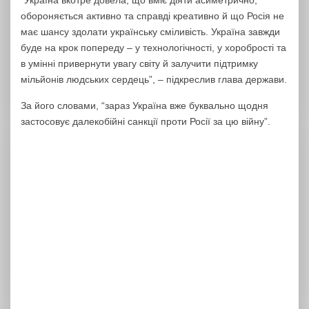
“Україна вкотре довела, що вміє діяти асиметрично,
обороняється активно та справді креативно й що Росія не
має шансу здолати українську сміливість. Україна завжди
буде на крок попереду – у технологічності, у хоробрості та
в умінні привернути увагу світу й залучити підтримку
мільйонів людських сердець”, – підкреслив глава держави.
За його словами, “зараз Україна вже буквально щодня
застосовує далекобійні санкції проти Росії за цю війну”.