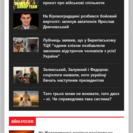
проєкт про військові спільноти
На Кіровоградщині розбився бойовий
вертоліт: загинув авіатехнік Ярослав
Демчевський
Лубінець заявив, що у Берегівському
ТЦК “одним кліком позбавляли
законних відстрочок чоловіків з усієї
України”
Зеленський, Залужний і Федоров:
соціологи назвали, кого українці
бачать наступним президентом
Тато трьох може не воювати, тато двох
– ні. Чи справедлива така система?
ВІЙНА З РОСІЄЮ
На Житомирщині росіяни поцілили по