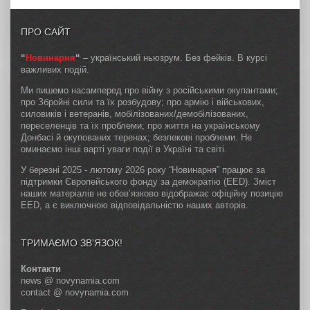
ПРО САЙТ
“
Новинарня
“
– український ньюзрум. Без фейків. В курсі
важливих подій.
Ми пишемо насамперед про війну з російськими окупантами;
про Збройні сили та їх розбудову; про армію і військових,
силовиків і ветеранів, мобілізованих/демобілізованих,
переселенців та їх проблеми; про життя на українському
Донбасі й окупованих теренах; безпекові проблеми. Не
оминаємо інші варті уваги події в Україні та світі.
У березні 2025 - лютому 2026 року “Новинарня” працює за
підтримки Європейського фонду за демократію (EED). Зміст
наших матеріалів не обов’язково відображає офіційну позицію
EED, а є виключною відповідальністю наших авторів.
ТРИМАЄМО ЗВ’ЯЗОК!
Контакти
news @ novynarnia.com
contact @ novynarnia.com