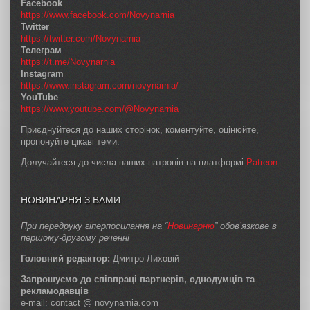
Facebook
https://www.facebook.com/Novynarnia
Twitter
https://twitter.com/Novynarnia
Телеграм
https://t.me/Novynarnia
Instagram
https://www.instagram.com/novynarnia/
YouTube
https://www.youtube.com/@Novynarnia
Приєднуйтеся до наших сторінок, коментуйте, оцінюйте,
пропонуйте цікаві теми.
Долучайтеся до числа наших патронів на платформі
Patreon
НОВИНАРНЯ З ВАМИ
При передруку гіперпосилання на “
Новинарню
” обов’язкове в
першому-другому реченні
Головний редактор:
Дмитро Лиховій
Запрошуємо до співпраці партнерів, однодумців та
рекламодавців
e-mail: contact @ novynarnia.com