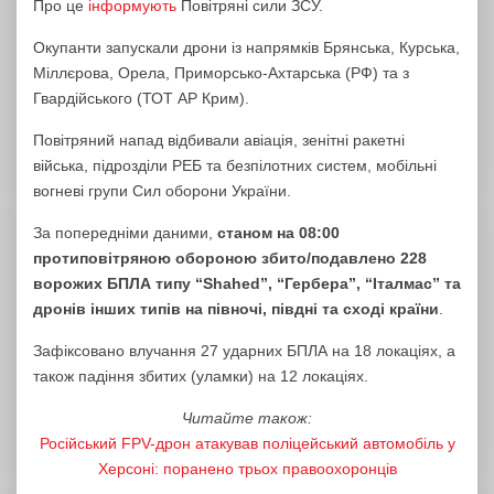
Про це
інформують
Повітряні сили ЗСУ.
Окупанти запускали дрони із напрямків Брянська, Курська,
Міллєрова, Орела, Приморсько-Ахтарська (РФ) та з
Гвардійського (ТОТ АР Крим).
Повітряний напад відбивали авіація, зенітні ракетні
війська, підрозділи РЕБ та безпілотних систем, мобільні
вогневі групи Сил оборони України.
За попередніми даними,
станом на 08:00
протиповітряною обороною збито/подавлено 228
ворожих БПЛА типу “Shahed”, “Гербера”, “Італмас” та
дронів інших типів на півночі, півдні та сході країни
.
Зафіксовано влучання 27 ударних БПЛА на 18 локаціях, а
також падіння збитих (уламки) на 12 локаціях.
Читайте також:
Російський FPV-дрон атакував поліцейський автомобіль у
Херсоні: поранено трьох правоохоронців