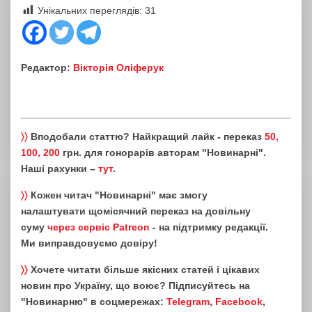
Унікальних переглядів:
31
Редактор:
Вікторія Оліферук
〉〉
Вподобали статтю? Найкращий лайк - переказ
50,
100, 200
грн. для гонорарів авторам "Новинарні".
Наші рахунки –
тут
.
〉〉
Кожен читач "Новинарні" має змогу
налаштувати щомісячний переказ на довільну
суму
через сервіс Patreon
- на підтримку редакції.
Ми виправдовуємо довіру!
〉〉
Хочете читати більше якісних статей і цікавих
новин про Україну, що воює? Підписуйтесь на
"Новинарню" в соцмережах:
Telegram
,
Facebook
,