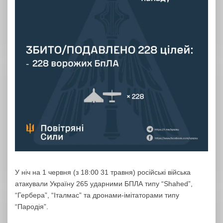
У ніч на 1 червня (з 18:00 31 травня) російські війська
атакували Україну 265 ударними БПЛА типу “Shahed”,
“Гербера”, “Італмас” та дронами-імітаторами типу
“Пародія”.