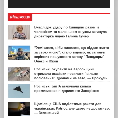
ВІЙНА З РОСІЄЮ
Внаслідок удару по Київщині разом із
чоловіком та маленьким онуком загинула
директорка ліцею Галина Кучер
“Усміхався, ніби пишався, що віддав життя
за свою місію”: стало відомо, як загинув
керівник пошукового загону “Плацдарм”
Олексій Юков
Російські окупанти на Херсонщині
отримали вказівки посилити “вільне
полювання” дронами на авто, — Прокудін
Російські БпЛА атакували кілька
промислових підприємств Запоріжжя
Щомісяця США виділятиме ракети для
українських Patriot, але цього не достатньо,
— Зеленський