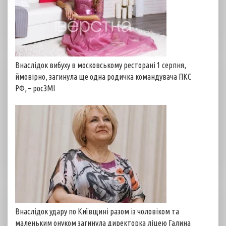
Внаслідок вибуху в московському ресторані 1 серпня,
ймовірно, загинула ще одна родичка командувача ПКС
РФ, – росЗМІ
Внаслідок удару по Київщині разом із чоловіком та
маленьким онуком загинула директорка ліцею Галина