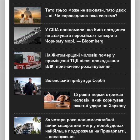
Тато трьох може не воювати, тато двох
– ні. Чи справедлива така система?
У США повідомили, що Київ погодився
не атакувати неросійські танкери в
Чорному морі, — Bloomberg
На Житомирщині чоловік помер у
приміщенні ТЦК після проходження
ВЛК: призначено розслідування
Зеленський прибув до Сербії
15 років тюрми отримав
чоловік, який коригував
ракетні удари по Харкову
За чотири роки повномасштабної
війни квадратний метр у новобудовах
найбільше подорожчав на Прикарпатті,
– дослідження