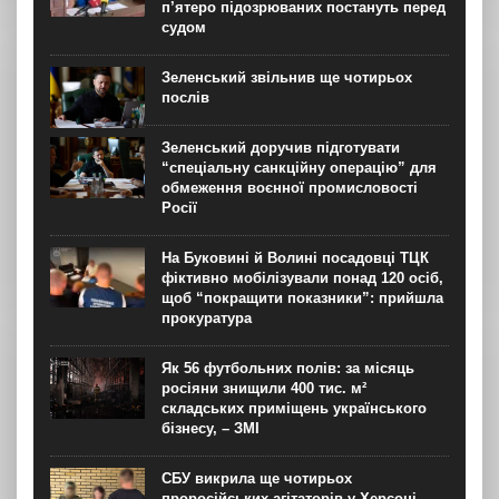
п’ятеро підозрюваних постануть перед
судом
Зеленський звільнив ще чотирьох
послів
Зеленський доручив підготувати
“спеціальну санкційну операцію” для
обмеження воєнної промисловості
Росії
На Буковині й Волині посадовці ТЦК
фіктивно мобілізували понад 120 осіб,
щоб “покращити показники”: прийшла
прокуратура
Як 56 футбольних полів: за місяць
росіяни знищили 400 тис. м²
складських приміщень українського
бізнесу, – ЗМІ
СБУ викрила ще чотирьох
проросійських агітаторів у Херсоні,