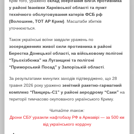
Крім того, уражено
склад зберігання БпЛА противника
у районі Іванівки Харківської області та пункт
технічного обслуговування катерів ФСБ рф
(Волошине, ТОТ АР Крим)
. Масштаби збитків
уточнюються.
Також українські воїни завдали уражень по
зосередженнях живої сили противника в районі
Берестка Донецької області, на військовому полігоні
“Трьохізбєнка” на Луганщині та полігоні
“Приморський Посад” у Запорізькій області
.
За результатами минулих заходів підтверджено, що 28
травня 2026 року уражено
зенітний ракетно-гарматний
комплекс “Панцирь-С1” у районі аеродрому “Саки”
на
території тимчасово окупованого українського Криму.
Читайте також:
Дрони СБУ уразили нафтобазу РФ в Армавірі — за 500 км
від українського кордону