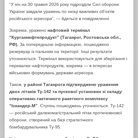
“У ніч на 30 травня 2026 року підрозділи Сил оборони
України завдали уражень по низці важливих об’єктів
російського агресора”, — йдеться в повідомленні.
Зокрема, уражено
нафтовий термінал
“Курганнефтепродукт” (Таганрог, Ростовська обл.,
РФ).
За попередньою інформацією, пошкоджено
резервуар із пальним на території. Інші результати
уточнюються. Термінал використовується для зберігання і
перевалки нафтопродуктів, зокрема — в інтересах
військових формувань держави-агресора.
Також,
у районі Таганрога підтверджено ураження
двох літаків Ту-142 та пускової установки зі складу
оперативно-тактичного ракетного комплексу
“Іскандер-М”
. Ступінь пошкоджень уточнюється. Ту-142
— російський далекомагістральний літак протичовнової
оборони, створений на базі стратегічного
бомбардувальника Ту-95.