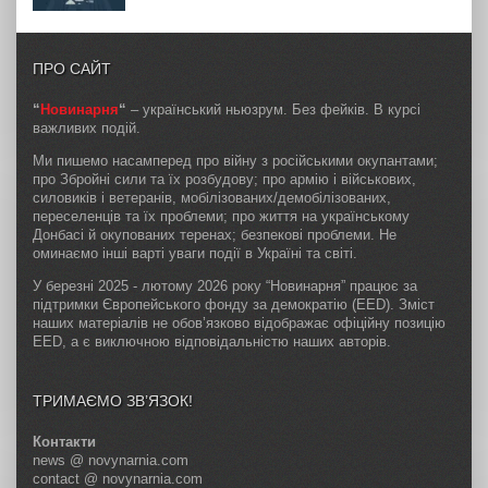
ПРО САЙТ
“
Новинарня
“
– український ньюзрум. Без фейків. В курсі
важливих подій.
Ми пишемо насамперед про війну з російськими окупантами;
про Збройні сили та їх розбудову; про армію і військових,
силовиків і ветеранів, мобілізованих/демобілізованих,
переселенців та їх проблеми; про життя на українському
Донбасі й окупованих теренах; безпекові проблеми. Не
оминаємо інші варті уваги події в Україні та світі.
У березні 2025 - лютому 2026 року “Новинарня” працює за
підтримки Європейського фонду за демократію (EED). Зміст
наших матеріалів не обов’язково відображає офіційну позицію
EED, а є виключною відповідальністю наших авторів.
ТРИМАЄМО ЗВ’ЯЗОК!
Контакти
news @ novynarnia.com
contact @ novynarnia.com