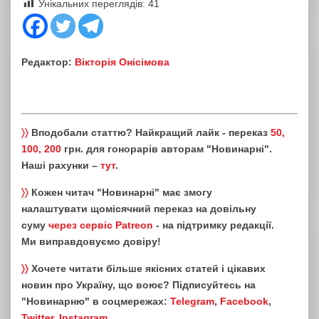
Унікальних переглядів:
41
Редактор:
Вікторія Онісімова
〉〉
Вподобали статтю? Найкращий лайк - переказ
50,
100, 200
грн. для гонорарів авторам "Новинарні".
Наші рахунки –
тут
.
〉〉
Кожен читач "Новинарні" має змогу
налаштувати щомісячний переказ на довільну
суму
через сервіс Patreon
- на підтримку редакції.
Ми виправдовуємо довіру!
〉〉
Хочете читати більше якісних статей і цікавих
новин про Україну, що воює? Підписуйтесь на
"Новинарню" в соцмережах:
Telegram
,
Facebook
,
Twitter
,
Instagram
.