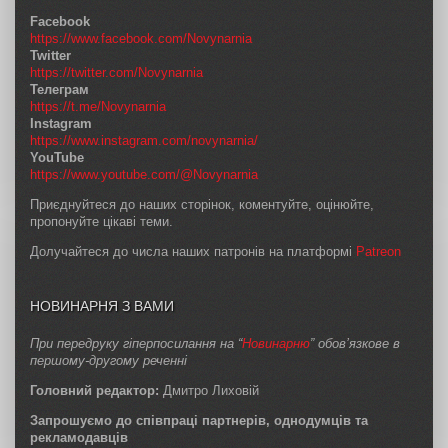
Facebook
https://www.facebook.com/Novynarnia
Twitter
https://twitter.com/Novynarnia
Телеграм
https://t.me/Novynarnia
Instagram
https://www.instagram.com/novynarnia/
YouTube
https://www.youtube.com/@Novynarnia
Приєднуйтеся до наших сторінок, коментуйте, оцінюйте,
пропонуйте цікаві теми.
Долучайтеся до числа наших патронів на платформі
Patreon
НОВИНАРНЯ З ВАМИ
При передруку гіперпосилання на “
Новинарню
” обов’язкове в
першому-другому реченні
Головний редактор:
Дмитро Лиховій
Запрошуємо до співпраці партнерів, однодумців та
рекламодавців