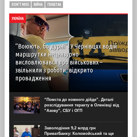
DON'T MISS
ВІЙНА
ГЕНШТАБ
УКРАЇНА
“Воюють, бо дурні”. У Чернівцях водій
маршрутки нецензурно
висловлювався про військових –
звільнили з роботи, відкрито
провадження
У Чернівцях звільнили водія автобуса на маршруті №14.
Це сталося через конфлікт із пасажирами, під час якого
чоловік, зокрема, нецензурно висловлювався про
“Помста до кожного дійде”. Деталі
військових. Правоохоронці розпочали кримінальне
розслідування теракту в Оленівці від
провадження за фактом...
“Азову”, СБУ і ОГП
Заволодіння 9,2 млрд грн
ПриватБанку: Коломойський та ще