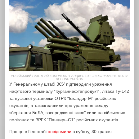
РОСІЙСЬКИЙ РАКЕТНИЙ КОМПЛЕКС "ПАНЦИРЬ-С1". ІЛЮСТРАТИВНЕ ФОТО:
DEPOSITPHOTOS
У Генеральному штабі ЗСУ підтвердили ураження
нафтового терміналу “Курганнефтепродукт”, літаки Ту-142
та пускової установки ОТРК “Іскандер-М” російських
окупантів, а також заявили про ураження складу
зберігання БпЛА, зосередженні живої сили на військових
полігонах та ЗРГК “Панцирь-С1” російських окупантів.
Про це в Генштабі
повідомили
в суботу, 30 травня.