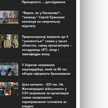
Прикарпатті, – дослідження
“Вирок, як у Євсюкова”:
“азовець” Сергій Єрмошин
натякнув на смертельну
відплату
Правоохоронці викрили ще 4
“ухилянтські” схеми у трьох
областях, серед організаторів –
посадовець НГУ, лікар і
завкафедри вишу
У Харкові затримали
нацгвардійця, який за $8 тис.
обіцяв оформити бронювання
Ціна питання – $15 тис. На
Житомирщині військового у
СЗЧ затримали за організацію
схеми незаконного
переправлення чоловіків за
кордон