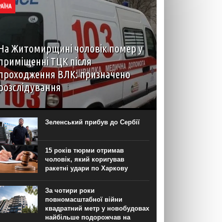
РАЇНА
На Житомирщині чоловік помер у
приміщенні ТЦК після
проходження ВЛК: призначено
розслідування
6 серпня до територіального центру
комплектування на Житомирщині доставили
чоловіка, який фігурував як порушник правил
Зеленський прибув до Сербії
військового обліку. Під час перебування у
приміщенні він знепритомнів, а потім помер. Про
інцидент...
15 років тюрми отримав
чоловік, який коригував
ракетні удари по Харкову
За чотири роки
повномасштабної війни
квадратний метр у новобудовах
найбільше подорожчав на