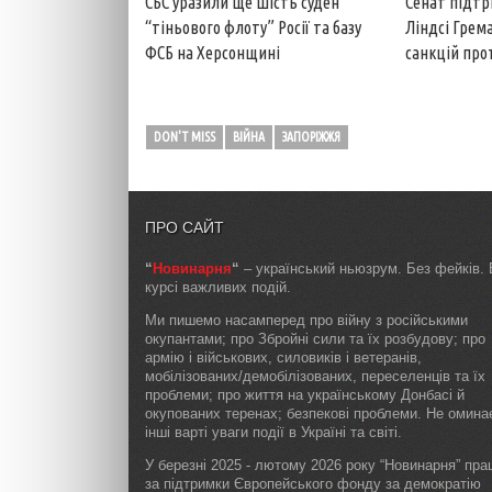
СБС уразили ще шість суден
Сенат підтр
“тіньового флоту” Росії та базу
Ліндсі Грем
ФСБ на Херсонщині
санкцій прот
DON'T MISS
ВІЙНА
ЗАПОРІЖЖЯ
ПРО САЙТ
“
Новинарня
“
– український ньюзрум. Без фейків. 
курсі важливих подій.
Ми пишемо насамперед про війну з російськими
окупантами; про Збройні сили та їх розбудову; про
армію і військових, силовиків і ветеранів,
мобілізованих/демобілізованих, переселенців та їх
проблеми; про життя на українському Донбасі й
окупованих теренах; безпекові проблеми. Не омин
інші варті уваги події в Україні та світі.
У березні 2025 - лютому 2026 року “Новинарня” пр
за підтримки Європейського фонду за демократію