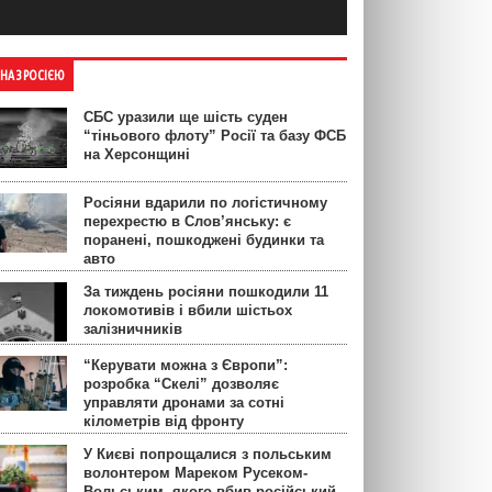
ЙНА З РОСІЄЮ
СБС уразили ще шість суден
“тіньового флоту” Росії та базу ФСБ
на Херсонщині
Росіяни вдарили по логістичному
перехрестю в Слов’янську: є
поранені, пошкоджені будинки та
авто
За тиждень росіяни пошкодили 11
локомотивів і вбили шістьох
залізничників
“Керувати можна з Європи”:
розробка “Скелі” дозволяє
управляти дронами за сотні
кілометрів від фронту
У Києві попрощалися з польським
волонтером Мареком Русеком-
Вольським, якого вбив російський