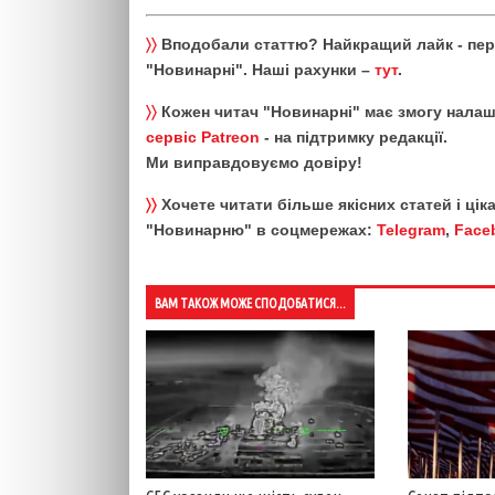
〉〉
Вподобали статтю? Найкращий лайк - пе
"Новинарні". Наші рахунки –
тут
.
〉〉
Кожен читач "Новинарні" має змогу налаш
сервіс Patreon
- на підтримку редакції.
Ми виправдовуємо довіру!
〉〉
Хочете читати більше якісних статей і ці
"Новинарню" в соцмережах:
Telegram
,
Face
ВАМ ТАКОЖ МОЖЕ СПОДОБАТИСЯ...