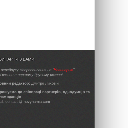
ВИНАРНЯ З ВАМИ
 передруку гіперпосилання на “
Новинарню
”
в’язкове в першому-другому реченні
овний редактор:
Дмитро Лиховій
рошуємо до співпраці партнерів, однодумців та
ламодавців
ail: contact @ novynarnia.com