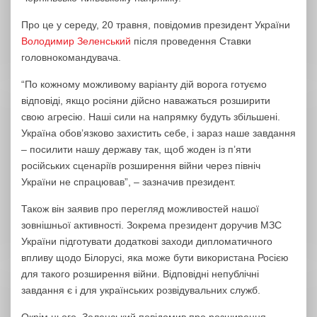
Про це у середу, 20 травня, повідомив президент України
Володимир Зеленський
після проведення Ставки
головнокомандувача.
“По кожному можливому варіанту дій ворога готуємо
відповіді, якщо росіяни дійсно наважаться розширити
свою агресію. Наші сили на напрямку будуть збільшені.
Україна обовʼязково захистить себе, і зараз наше завдання
– посилити нашу державу так, щоб жоден із п’яти
російських сценаріїв розширення війни через північ
України не спрацював”, – зазначив президент.
Також він заявив про перегляд можливостей нашої
зовнішньої активності. Зокрема президент доручив МЗС
України підготувати додаткові заходи дипломатичного
впливу щодо Білорусі, яка може бути використана Росією
для такого розширення війни. Відповідні непублічні
завдання є і для українських розвідувальних служб.