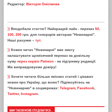
Редактор:
Вікторія Онісімова
〉〉
Вподобали статтю? Найкращий лайк - переказ
50,
100, 200
грн. для гонорарів авторам "Новинарні".
Наші рахунки –
тут
.
〉〉
Кожен читач "Новинарні" має змогу
налаштувати щомісячний переказ на довільну
суму
через сервіс Patreon
- на підтримку редакції.
Ми виправдовуємо довіру!
〉〉
Хочете читати більше якісних статей і цікавих
новин про Україну, що воює? Підписуйтесь на
"Новинарню" в соцмережах:
Telegram
,
Facebook
,
Twitter
,
Instagram
.
ВАМ ТАКОЖ МОЖЕ СПОДОБАТИСЯ...