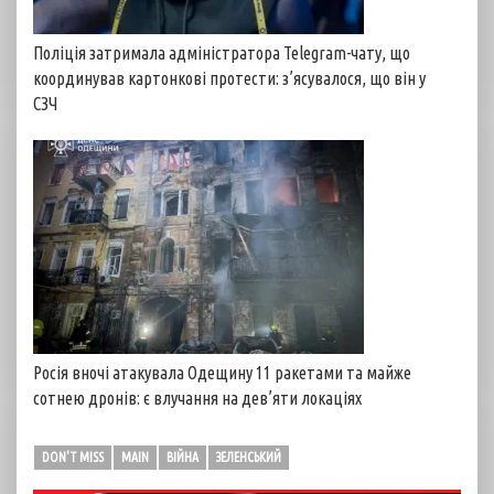
Поліція затримала адміністратора Telegram-чату, що
координував картонкові протести: з’ясувалося, що він у
СЗЧ
Росія вночі атакувала Одещину 11 ракетами та майже
сотнею дронів: є влучання на дев’яти локаціях
DON'T MISS
MAIN
ВІЙНА
ЗЕЛЕНСЬКИЙ