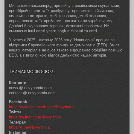
Ми пишемо насамперед про війну з російськими окупантами;
про Збройні сили та їх розбудову; про армію і військових,
силовиків і ветеранів, мобілізованих/демобілізованих,
переселенців та їх проблеми; про життя на українському
Донбасі й окупованих теренах; безпекові проблеми. Не
оминаємо інші варті уваги події в Україні та світі.
У березні 2025 - лютому 2026 року “Новинарня” працює за
підтримки Європейського фонду за демократію (EED). Зміст
наших матеріалів не обов’язково відображає офіційну позицію
EED, а є виключною відповідальністю наших авторів.
ТРИМАЄМО ЗВ’ЯЗОК!
Контакти
news @ novynarnia.com
contact @ novynarnia.com
Facebook
https://www.facebook.com/Novynarnia
Twitter
https://twitter.com/Novynarnia
Телеграм
https://t.me/Novynarnia
Instagram