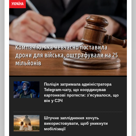
УКРАЇНА
Компанію, яка невчасно поставила
дрони для війська, оштрафували на 25
мільйонів
Господарський суд Рівненської області вирішив стягнути
з ТОВ “Домпромбуд” на користь ДП Міністерства
оборони “Агенція оборонних закупівель” 24,88 млн грн за
Поліція затримала адміністратора
невчасно поставлені дрони. Про це свідчить рішення
Telegram-чату, що координував
суду...
картонкові протести: з’ясувалося, що
він у СЗЧ
Штучне запліднення хочуть
використовувати, щоб уникнути
мобілізації