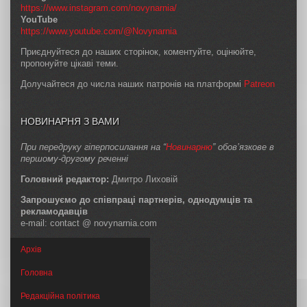
https://www.instagram.com/novynarnia/
YouTube
https://www.youtube.com/@Novynarnia
Приєднуйтеся до наших сторінок, коментуйте, оцінюйте,
пропонуйте цікаві теми.
Долучайтеся до числа наших патронів на платформі
Patreon
НОВИНАРНЯ З ВАМИ
При передруку гіперпосилання на “
Новинарню
” обов’язкове в
першому-другому реченні
Головний редактор:
Дмитро Лиховій
Запрошуємо до співпраці партнерів, однодумців та
рекламодавців
e-mail: contact @ novynarnia.com
Архів
Головна
Редакційна політика