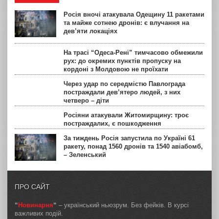
Росія вночі атакувала Одещину 11 ракетами
та майже сотнею дронів: є влучання на
дев’яти локаціях
На трасі “Одеса-Рені” тимчасово обмежили
рух: до окремих пунктів пропуску на
кордоні з Молдовою не проїхати
Через удар по середмістю Павлограда
постраждали дев’ятеро людей, з них
четверо – діти
Росіяни атакували Житомирщину: троє
постраждалих, є пошкодження
За тиждень Росія запустила по Україні 61
ракету, понад 1560 дронів та 1540 авіабомб,
– Зеленський
ПРО САЙТ
“
Новинарня
“
– український ньюзрум. Без фейків. В курсі
важливих подій.