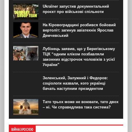
Ukraїner запустив документальний
проєкт про військові спільноти
На Кіровоградщині розбився бойовий
вертоліт: загинув авіатехнік Ярослав
Демчевський
Лубінець заявив, що у Берегівському
ТЦК “одним кліком позбавляли
законних відстрочок чоловіків з усієї
України”
Зеленський, Залужний і Федоров:
соціологи назвали, кого українці
бачать наступним президентом
Тато трьох може не воювати, тато двох
– ні. Чи справедлива така система?
ВІЙНА З РОСІЄЮ