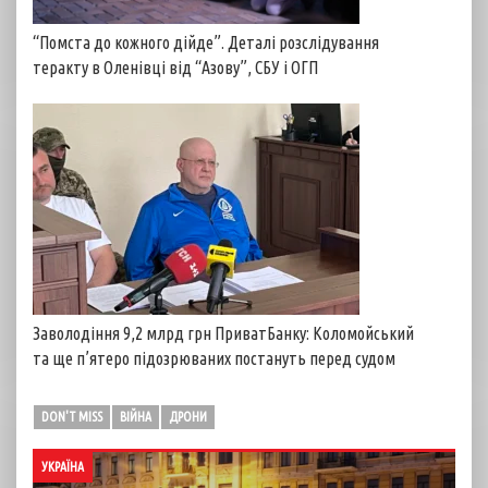
“Помста до кожного дійде”. Деталі розслідування
теракту в Оленівці від “Азову”, СБУ і ОГП
Заволодіння 9,2 млрд грн ПриватБанку: Коломойський
та ще п’ятеро підозрюваних постануть перед судом
DON'T MISS
ВІЙНА
ДРОНИ
УКРАЇНА