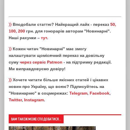
〉〉
Вподобали статтю? Найкращий лайк - переказ
50,
100, 200
грн. для гонорарів авторам "Новинарні".
Наші рахунки –
тут
.
〉〉
Кожен читач "Новинарні" має змогу
налаштувати щомісячний переказ на довільну
суму
через сервіс Patreon
- на підтримку редакції.
Ми виправдовуємо довіру!
〉〉
Хочете читати більше якісних статей і цікавих
новин про Україну, що воює? Підписуйтесь на
"Новинарню" в соцмережах:
Telegram
,
Facebook
,
Twitter
,
Instagram
.
ВАМ ТАКОЖ МОЖЕ СПОДОБАТИСЯ...