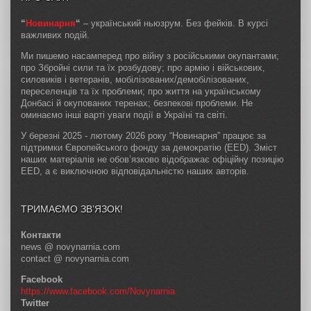
“
Новинарня
“
– український ньюзрум. Без фейків. В курсі
важливих подій.
Ми пишемо насамперед про війну з російськими окупантами;
про Збройні сили та їх розбудову; про армію і військових,
силовиків і ветеранів, мобілізованих/демобілізованих,
переселенців та їх проблеми; про життя на українському
Донбасі й окупованих теренах; безпекові проблеми. Не
оминаємо інші варті уваги події в Україні та світі.
У березні 2025 - лютому 2026 року “Новинарня” працює за
підтримки Європейського фонду за демократію (EED). Зміст
наших матеріалів не обов’язково відображає офіційну позицію
EED, а є виключною відповідальністю наших авторів.
ТРИМАЄМО ЗВ’ЯЗОК!
Контакти
news @ novynarnia.com
contact @ novynarnia.com
Facebook
https://www.facebook.com/Novynarnia
Twitter