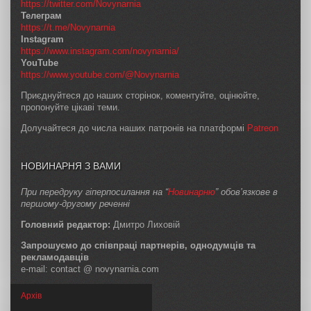
https://twitter.com/Novynarnia
Телеграм
https://t.me/Novynarnia
Instagram
https://www.instagram.com/novynarnia/
YouTube
https://www.youtube.com/@Novynarnia
Приєднуйтеся до наших сторінок, коментуйте, оцінюйте,
пропонуйте цікаві теми.
Долучайтеся до числа наших патронів на платформі
Patreon
НОВИНАРНЯ З ВАМИ
При передруку гіперпосилання на “
Новинарню
” обов’язкове в
першому-другому реченні
Головний редактор:
Дмитро Лиховій
Запрошуємо до співпраці партнерів, однодумців та
рекламодавців
e-mail: contact @ novynarnia.com
Архів