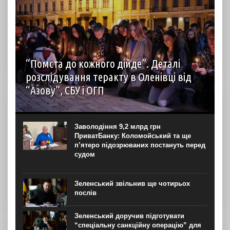
“Помста до кожного дійде”. Деталі
розслідування теракту в Оленівці від
“Азову”, СБУ і ОГП
автор: Наталія Терамае 28 липня рідні вцілілих
“азовців” в Оленівці виступили із шокуючою заявою.
Мовляв, списки полонених у “бараці 200”, де стався
Заволодіння 9,2 млрд грн
вибух, укладав полонений представник корпусу. Заява...
ПриватБанку: Коломойський та ще
п’ятеро підозрюваних постануть перед
судом
Зеленський звільнив ще чотирьох
послів
Зеленський доручив підготувати
“спеціальну санкційну операцію” для