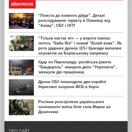
ВІЙНА З РОСІЄЮ
“Помста до кожного дійде”. Деталі
розслідування теракту в Оленівці від
“Азову”, СБУ і ОГП
“Тільки настає ніч — у ворога паніка:
летять “Баба Яга” і новий “Білий вовк”. Як
рота ударних дронів 115-ї бригади випалює
окупантів на Борівському напрямку
Удар по Павлограду: російська ракета
“Бандероль” знищила депо “Укрпошти”,
загинули дві працівниці
Дрони СБУ пошкодили два кораблі
берегової охорони ФСБ в Керчі
Росіяни розстріляли українського
полоненого воїна біля села Мирне на
Донеччині
ПРО САЙТ