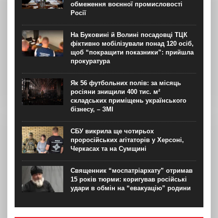
обмеження воєнної промисловості
Росії
На Буковині й Волині посадовці ТЦК
фіктивно мобілізували понад 120 осіб,
щоб “покращити показники”: прийшла
прокуратура
Як 56 футбольних полів: за місяць
росіяни знищили 400 тис. м²
складських приміщень українського
бізнесу, – ЗМІ
СБУ викрила ще чотирьох
проросійських агітаторів у Херсоні,
Черкасах та на Сумщині
Священник “моспатріархату” отримав
15 років тюрми: коригував російські
удари в обмін на “евакуацію” родини