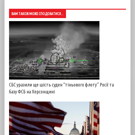
ВАМ ТАКОЖ МОЖЕ СПОДОБАТИСЯ...
СБС уразили ще шість суден “тіньового флоту” Росії та
базу ФСБ на Херсонщині