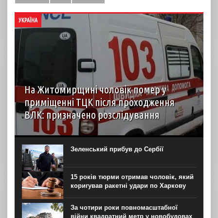
УКРАЇНА
На Житомирщині чоловік помер у
приміщенні ТЦК після проходження
ВЛК: призначено розслідування
6 серпня до територіального центру комплектування на
Житомирщині доставили чоловіка, який фігурував як
порушник правил військового обліку. Під час
Зеленський прибув до Сербії
перебування у приміщенні він знепритомнів, а потім
помер. Про інцидент...
15 років тюрми отримав чоловік, який
коригував ракетні удари по Харкову
За чотири роки повномасштабної
війни квадратний метр у новобудовах