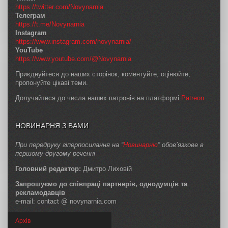
https://twitter.com/Novynarnia
Телеграм
https://t.me/Novynarnia
Instagram
https://www.instagram.com/novynarnia/
YouTube
https://www.youtube.com/@Novynarnia
Приєднуйтеся до наших сторінок, коментуйте, оцінюйте,
пропонуйте цікаві теми.
Долучайтеся до числа наших патронів на платформі
Patreon
НОВИНАРНЯ З ВАМИ
При передруку гіперпосилання на “
Новинарню
” обов’язкове в
першому-другому реченні
Головний редактор:
Дмитро Лиховій
Запрошуємо до співпраці партнерів, однодумців та
рекламодавців
e-mail: contact @ novynarnia.com
Архів