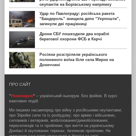
окупантів на Борівському напрямку
Удар по Павлограду: російська ракета
“Бандероль” знищила депо “Укрпошти”,
загинули дві працівниці
Дрони СБУ пошкодили два кораблі
берегової охорони ФСБ в Керчі
Росіяни розстріляли українського
полоненого воїна біля села Мирне на
Донеччині
ПРО САЙТ
“
Новинарня
“
– український ньюзрум. Без фейків. В курсі
важливих подій.
Ми пишемо насамперед про війну з російськими окупантами;
про Збройні сили та їх розбудову; про армію і військових,
силовиків і ветеранів, мобілізованих/демобілізованих,
переселенців та їх проблеми; про життя на українському
Донбасі й окупованих теренах; безпекові проблеми. Не
оминаємо інші варті уваги події в Україні та світі.