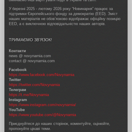
У березні 2025 - лютому 2026 року “Новинарня” працює за
підтримки Європейського фонду за демократію (EED). Зміст
наших матеріалів не обов’язково відображає офіційну позицію
EED, а є виключною відповідальністю наших авторів.
ТРИМАЄМО ЗВ’ЯЗОК!
Контакти
news @ novynarnia.com
contact @ novynarnia.com
Facebook
https://www.facebook.com/Novynarnia
Twitter
https://twitter.com/Novynarnia
Телеграм
https://t.me/Novynarnia
Instagram
https://www.instagram.com/novynarnia/
YouTube
https://www.youtube.com/@Novynarnia
Приєднуйтеся до наших сторінок, коментуйте, оцінюйте,
пропонуйте цікаві теми.