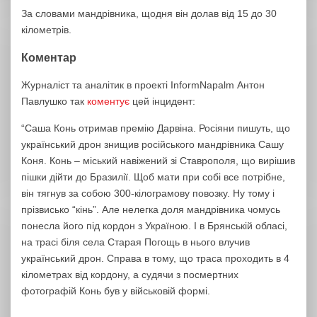
За словами мандрівника, щодня він долав від 15 до 30
кілометрів.
Коментар
Журналіст та аналітик в проекті InformNapalm Антон
Павлушко так
коментує
цей інцидент:
“Саша Конь отримав премію Дарвіна. Росіяни пишуть, що
український дрон знищив російського мандрівника Сашу
Коня. Конь – міський навіжений зі Ставрополя, що вирішив
пішки дійти до Бразилії. Щоб мати при собі все потрібне,
він тягнув за собою 300-кілограмову повозку. Ну тому і
прізвисько “кінь”. Але нелегка доля мандрівника чомусь
понесла його під кордон з Україною. І в Брянській обласі,
на трасі біля села Старая Погощь в нього влучив
український дрон. Справа в тому, що траса проходить в 4
кілометрах від кордону, а судячи з посмертних
фотографій Конь був у військовій формі.