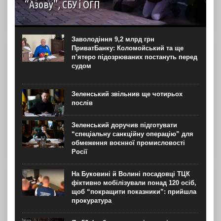
“Азову”, СБУ і ОГП
автор: Наталія Терамае 28 липня рідні вцілілих
“азовців” в Оленівці виступили із шокуючою заявою.
Мовляв, списки полонених у “бараці 200”, де стався
Заволодіння 9,2 млрд грн
вибух, укладав полонений представник корпусу. Заява...
ПриватБанку: Коломойський та ще
п’ятеро підозрюваних постануть перед
судом
Зеленський звільнив ще чотирьох
послів
Зеленський доручив підготувати
“спеціальну санкційну операцію” для
обмеження воєнної промисловості
Росії
На Буковині й Волині посадовці ТЦК
фіктивно мобілізували понад 120 осіб,
щоб “покращити показники”: прийшла
прокуратура