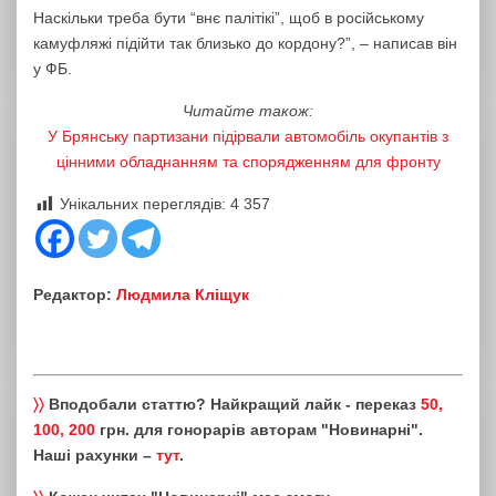
Наскільки треба бути “внє палітікі”, щоб в російському
камуфляжі підійти так близько до кордону?”, – написав він
у ФБ.
Читайте також:
У Брянську партизани підірвали автомобіль окупантів з
цінними обладнанням та спорядженням для фронту
Унікальних переглядів:
4 357
Редактор:
Людмила Кліщук
〉〉
Вподобали статтю? Найкращий лайк - переказ
50,
100, 200
грн. для гонорарів авторам "Новинарні".
Наші рахунки –
тут
.