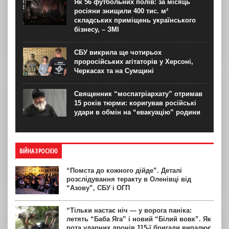
Як 56 футбольних полів: за місяць
росіяни знищили 400 тис. м²
складських приміщень українського
бізнесу, – ЗМІ
СБУ викрила ще чотирьох
проросійських агітаторів у Херсоні,
Черкасах та на Сумщині
Священник “моспатріархату” отримав
15 років тюрми: коригував російські
удари в обмін на “евакуацію” родини
ВІЙНА З РОСІЄЮ
“Помста до кожного дійде”. Деталі
розслідування теракту в Оленівці від
“Азову”, СБУ і ОГП
“Тільки настає ніч — у ворога паніка:
летять “Баба Яга” і новий “Білий вовк”. Як
рота ударних дронів 115-ї бригади випалює