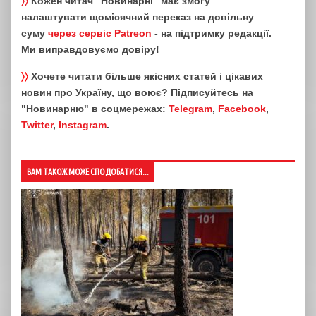
〉〉
Кожен читач "Новинарні" має змогу
налаштувати щомісячний переказ на довільну
суму
через сервіс Patreon
- на підтримку редакції.
Ми виправдовуємо довіру!
〉〉
Хочете читати більше якісних статей і цікавих
новин про Україну, що воює? Підписуйтесь на
"Новинарню" в соцмережах:
Telegram
,
Facebook
,
Twitter
,
Instagram
.
ВАМ ТАКОЖ МОЖЕ СПОДОБАТИСЯ...