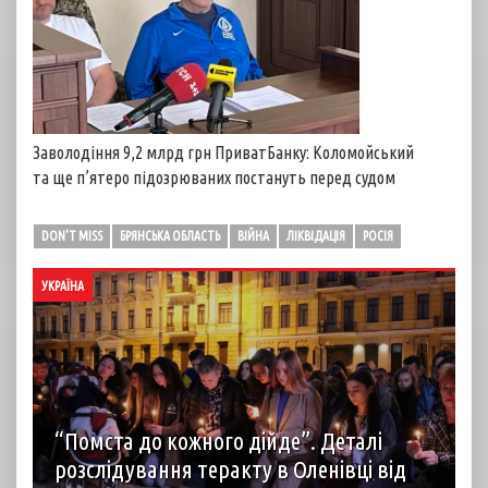
Заволодіння 9,2 млрд грн ПриватБанку: Коломойський
та ще п’ятеро підозрюваних постануть перед судом
DON'T MISS
БРЯНСЬКА ОБЛАСТЬ
ВІЙНА
ЛІКВІДАЦІЯ
РОСІЯ
УКРАЇНА
“Помста до кожного дійде”. Деталі
розслідування теракту в Оленівці від