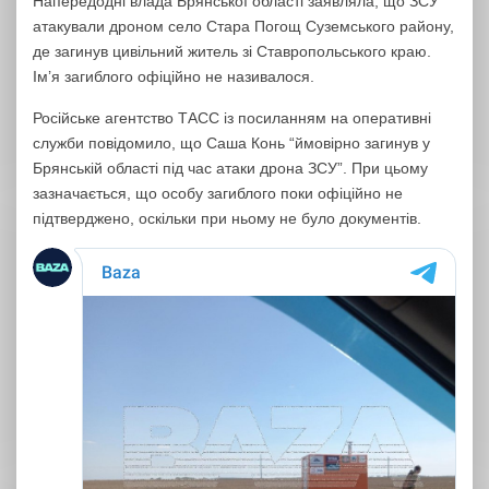
Напередодні влада Брянської області заявляла, що ЗСУ
атакували дроном село Стара Погощ Суземського району,
де загинув цивільний житель зі Ставропольського краю.
Ім’я загиблого офіційно не називалося.
Російське агентство ТАСС із посиланням на оперативні
служби повідомило, що Саша Конь “ймовірно загинув у
Брянській області під час атаки дрона ЗСУ”. При цьому
зазначається, що особу загиблого поки офіційно не
підтверджено, оскільки при ньому не було документів.