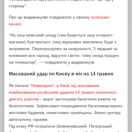
сторінку”.
Про це видавництво повідомило у своєму
телеграм-
каналі
.
“На наш київський склад (там базується наш інтернет-
магазин) був прильот, тому відправка замовлень буде з
затримкою. Перепрошуємо за незручності. З людьми та
книжками все гаразд, відсутнє світло, тому склад працює
на генераторі”, — повідомили у видавництві.
Масований удар по Києву в ніч на 14 травня
Як писала “
Новинарня
“
, в Києві під масованим
комбінованим російським ударом 14 травня опинилися
дев’ять районів
– ворог застосував балістичні ракети та
безпілотники. Зафіксовані пошкодження багатоквартирних
житлових будинків, нежитлових приміщень, бізнес-центру,
автосалону, гаражів.
Під атаку РФ потрапили Шевченківський, Печерський,