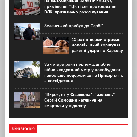
На Житомирщині чоловік помер у
приміщенні ТЦК після проходження
ВЛК: призначено розслідування
Зеленський прибув до Сербії
15 років тюрми отримав
чоловік, який коригував
ракетні удари по Харкову
За чотири роки повномасштабної
війни квадратний метр у новобудовах
найбільше подорожчав на Прикарпатті,
– дослідження
“Вирок, як у Євсюкова”: “азовець”
Сергій Єрмошин натякнув на
смертельну відплату
ВІЙНА З РОСІЄЮ