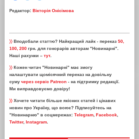
Редактор:
Вікторія Онісімова
〉〉
Вподобали статтю? Найкращий лайк - переказ
50,
100, 200
грн. для гонорарів авторам "Новинарні".
Наші рахунки –
тут
.
〉〉
Кожен читач "Новинарні" має змогу
налаштувати щомісячний переказ на довільну
суму
через сервіс Patreon
- на підтримку редакції.
Ми виправдовуємо довіру!
〉〉
Хочете читати більше якісних статей і цікавих
новин про Україну, що воює? Підписуйтесь на
"Новинарню" в соцмережах:
Telegram
,
Facebook
,
Twitter
,
Instagram
.