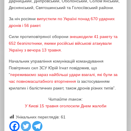
Дарницький, Дніпровський, Оболонський, Cолом’янський,
Деснянський, Святошинський та Голосіївський райони.
За ніч росіяни
випустили по Україні понад 670 ударних
дронів і 56 ракет.
Сили протиповітряної оборони
знешкодили 41 ракету та
652 безпілотники, якими російські військові атакували
Україну з вечора 13 травня.
Начальник управління комунікацій командування
Повітряних сил ЗСУ Юрій Ігнат повідомив, що
“
переживаємо зараз найбільші удари взагалі, які були за
час повномасштабного вторгнення
із застосуванням
крилатих і балістичних ракет, також дронів різних типів”.
Читайте також:
У Києві 15 травня оголосили Днем жалоби
Унікальних переглядів:
61