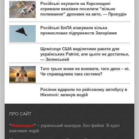
Російські окупанти на Херсонщині
отримали вказівки посилити “вільне
полювання” дронами на авто, — Прокудін
Російські БпЛА атакували кілька
промислових підприємств Запоріжжя
Щомісяця США виділятиме ракети для
українських Patriot, але цього не достатньо,
— Зеленський
Тато трьох може не воювати, тато двох – ні.
Чи справедлива така система?
Росіяни вдарили по рейсовому автобусу в
Нікополі: загинув водій
ПРО САЙТ
“
Новинарня
“
– український ньюзрум. Без фейків. В курсі
важливих подій.