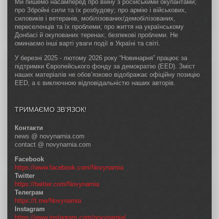
Ми пишемо насамперед про війну з російськими окупантами;
про Збройні сили та їх розбудову; про армію і військових,
силовиків і ветеранів, мобілізованих/демобілізованих,
переселенців та їх проблеми; про життя на українському
Донбасі й окупованих теренах; безпекові проблеми. Не
оминаємо інші варті уваги події в Україні та світі.
У березні 2025 - лютому 2026 року “Новинарня” працює за
підтримки Європейського фонду за демократію (EED). Зміст
наших матеріалів не обов’язково відображає офіційну позицію
EED, а є виключною відповідальністю наших авторів.
ТРИМАЄМО ЗВ’ЯЗОК!
Контакти
news @ novynarnia.com
contact @ novynarnia.com
Facebook
https://www.facebook.com/Novynarnia
Twitter
https://twitter.com/Novynarnia
Телеграм
https://t.me/Novynarnia
Instagram
https://www.instagram.com/novynarnia/