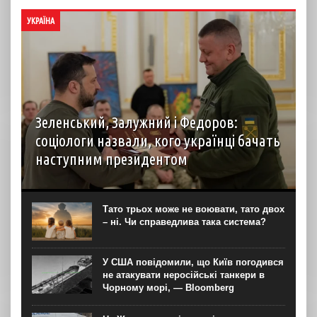
УКРАЇНА
Зеленський, Залужний і Федоров:
соціологи назвали, кого українці бачать
наступним президентом
Наразі в разі проведення президентських виборів
більшість українців обрали б на цю посаду чинного
президента Володимира Зеленського. На другому місці
Тато трьох може не воювати, тато двох
за підтримкою виборців опинився колишній
– ні. Чи справедлива така система?
головнокомандувач ЗСУ, а тепер...
У США повідомили, що Київ погодився
не атакувати неросійські танкери в
Чорному морі, — Bloomberg