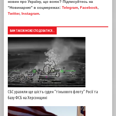
новин про Україну, що воює? Підписуйтесь на
"Новинарню" в соцмережах:
Telegram
,
Facebook
,
Twitter
,
Instagram
.
ВАМ ТАКОЖ МОЖЕ СПОДОБАТИСЯ...
СБС уразили ще шість суден “тіньового флоту” Росії та
базу ФСБ на Херсонщині