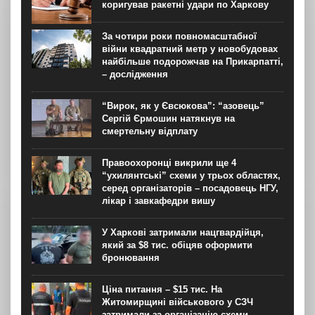
коригував ракетні удари по Харкову
За чотири роки повномасштабної
війни квадратний метр у новобудовах
найбільше подорожчав на Прикарпатті,
– дослідження
“Вирок, як у Євсюкова”: “азовець”
Сергій Єрмошин натякнув на
смертельну відплату
Правоохоронці викрили ще 4
“ухилянтські” схеми у трьох областях,
серед організаторів – посадовець НГУ,
лікар і завкафедри вишу
У Харкові затримали нацгвардійця,
який за $8 тис. обіцяв оформити
бронювання
Ціна питання – $15 тис. На
Житомирщині військового у СЗЧ
затримали за організацію схеми