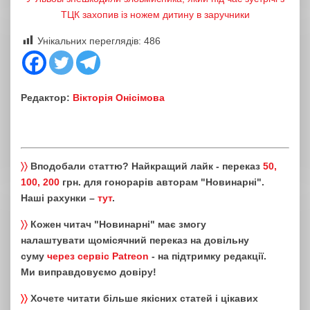
ТЦК захопив із ножем дитину в заручники
Унікальних переглядів:
486
Редактор:
Вікторія Онісімова
〉〉
Вподобали статтю? Найкращий лайк - переказ
50,
100, 200
грн. для гонорарів авторам "Новинарні".
Наші рахунки –
тут
.
〉〉
Кожен читач "Новинарні" має змогу
налаштувати щомісячний переказ на довільну
суму
через сервіс Patreon
- на підтримку редакції.
Ми виправдовуємо довіру!
〉〉
Хочете читати більше якісних статей і цікавих