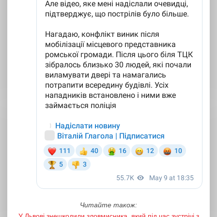
Читайте також:
У Львові знешкодили зловмисника, який під час зустрічі з