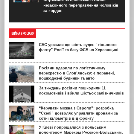
незаконного переправлення чоловіків
за кордон
ВІЙНА З РОСІЄЮ
СБС уразили ще шість суден “тіньового
флоту” Росії та базу ФСБ на Херсонщині
Росіяни вдарили по логістичному
перехрестю в Слов’янську: є поранені,
пошкоджені будинки та авто
За тиждень росіяни пошкодили 11
локомотивів і вбили шістьох залізничників
“Керувати можна з Європи”: розробка
“Скелі” дозволяє управляти дронами за
сотні кілометрів від фронту
У Києві попрощалися з польським
волонтером Мареком Русеком-Вольським,