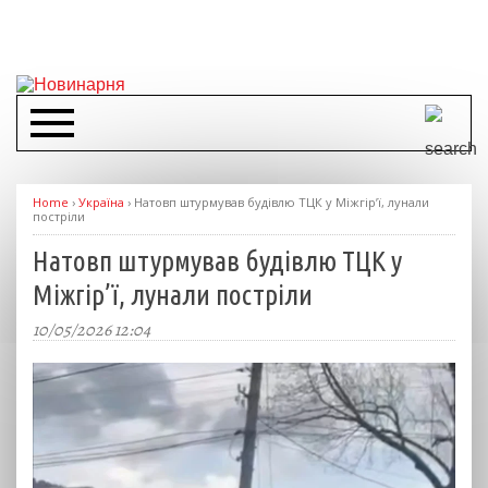
Home
›
Україна
›
Натовп штурмував будівлю ТЦК у Міжгір’ї, лунали
постріли
Натовп штурмував будівлю ТЦК у
Міжгір’ї, лунали постріли
10/05/2026 12:04