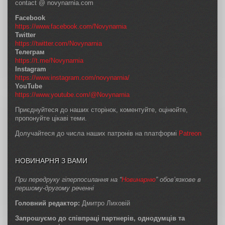
contact @ novynarnia.com
Facebook
https://www.facebook.com/Novynarnia
Twitter
https://twitter.com/Novynarnia
Телеграм
https://t.me/Novynarnia
Instagram
https://www.instagram.com/novynarnia/
YouTube
https://www.youtube.com/@Novynarnia
Приєднуйтеся до наших сторінок, коментуйте, оцінюйте,
пропонуйте цікаві теми.
Долучайтеся до числа наших патронів на платформі
Patreon
НОВИНАРНЯ З ВАМИ
При передруку гіперпосилання на “
Новинарню
” обов’язкове в
першому-другому реченні
Головний редактор:
Дмитро Лиховій
Запрошуємо до співпраці партнерів, однодумців та