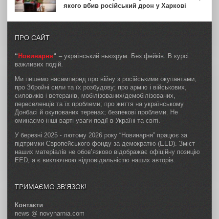
якого вбив російський дрон у Харкові
ПРО САЙТ
“
Новинарня
“
– український ньюзрум. Без фейків. В курсі
важливих подій.
Ми пишемо насамперед про війну з російськими окупантами;
про Збройні сили та їх розбудову; про армію і військових,
силовиків і ветеранів, мобілізованих/демобілізованих,
переселенців та їх проблеми; про життя на українському
Донбасі й окупованих теренах; безпекові проблеми. Не
оминаємо інші варті уваги події в Україні та світі.
У березні 2025 - лютому 2026 року “Новинарня” працює за
підтримки Європейського фонду за демократію (EED). Зміст
наших матеріалів не обов’язково відображає офіційну позицію
EED, а є виключною відповідальністю наших авторів.
ТРИМАЄМО ЗВ’ЯЗОК!
Контакти
news @ novynarnia.com