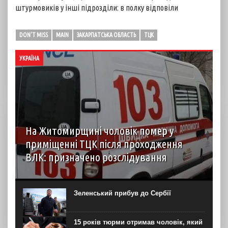
штурмовиків у інші підрозділи: в полку відповіли
DON'T MISS
MAIN
ЗАКАРПАТСЬКА ОБЛАСТЬ
ТЦК
УКРАЇНА
На Житомирщині чоловік помер у
приміщенні ТЦК після проходження
ВЛК: призначено розслідування
6 серпня до територіального центру комплектування на
Житомирщині доставили чоловіка, який фігурував як
порушник правил військового обліку. Під час
Зеленський прибув до Сербії
перебування у приміщенні він знепритомнів, а потім
помер. Про інцидент...
15 років тюрми отримав чоловік, який