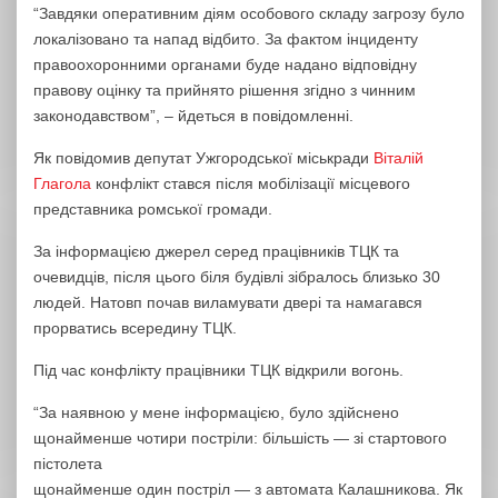
“Завдяки оперативним діям особового складу загрозу було
локалізовано та напад відбито. За фактом інциденту
правоохоронними органами буде надано відповідну
правову оцінку та прийнято рішення згідно з чинним
законодавством”, – йдеться в повідомленні.
Як повідомив депутат Ужгородської міськради
Віталій
Глагола
конфлікт стався після мобілізації місцевого
представника ромської громади.
За інформацією джерел серед працівників ТЦК та
очевидців, після цього біля будівлі зібралось близько 30
людей. Натовп почав виламувати двері та намагався
прорватись всередину ТЦК.
Під час конфлікту працівники ТЦК відкрили вогонь.
“За наявною у мене інформацією, було здійснено
щонайменше чотири постріли: більшість — зі стартового
пістолета
щонайменше один постріл — з автомата Калашникова. Як