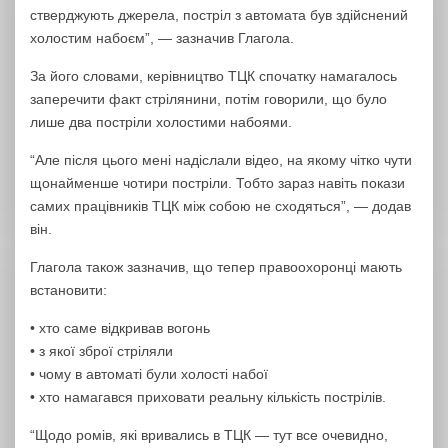
стверджують джерела, постріл з автомата був здійснений
холостим набоєм”, — зазначив Глагола.
За його словами, керівництво ТЦК спочатку намагалось
заперечити факт стрілянини, потім говорили, що було
лише два постріли холостими набоями.
“Але після цього мені надіслали відео, на якому чітко чути
щонайменше чотири постріли. Тобто зараз навіть покази
самих працівників ТЦК між собою не сходяться”, — додав
він.
Глагола також зазначив, що тепер правоохоронці мають
встановити:
• хто саме відкривав вогонь
• з якої зброї стріляли
• чому в автоматі були холості набої
• хто намагався приховати реальну кількість пострілів.
“Щодо ромів, які вривались в ТЦК — тут все очевидно,