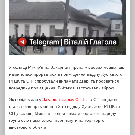
У селищі Міжгір’я на Закарпатті група місцевих мешканців
намагалася прорватися в приміщення відділу Хустського
РТЦК та СП: спробували виламати двері та прорватися
всередину приміщення. Військові застосували зброю.
Як повідомили у
Закарпатському ОТЦК
та СП, інцидент
стався біля приміщення 2-го відділу Хустського РТЦК та
СП у селищі Міжгір’я. Попри вимоги чергового наряду,
група осіб намагалася проникнути на територію
військового об’єкта.