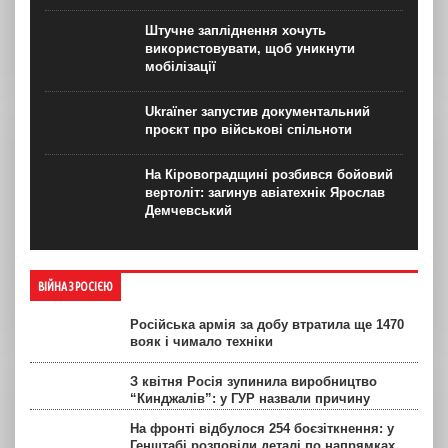
Штучне запліднення хочуть
використовувати, щоб уникнути
мобілізації
Ukraїner запустив документальний
проєкт про військові спільноти
На Кіровоградщині розбився бойовий
вертоліт: загинув авіатехнік Ярослав
Демчевський
ВІЙНА З РОСІЄЮ
Російська армія за добу втратила ще 1470
вояк і чимало техніки
З квітня Росія зупинила виробництво
“Кинджалів”: у ГУР назвали причину
На фронті відбулося 254 боєзіткнення: у
Генштабі розповіли деталі по напрямках