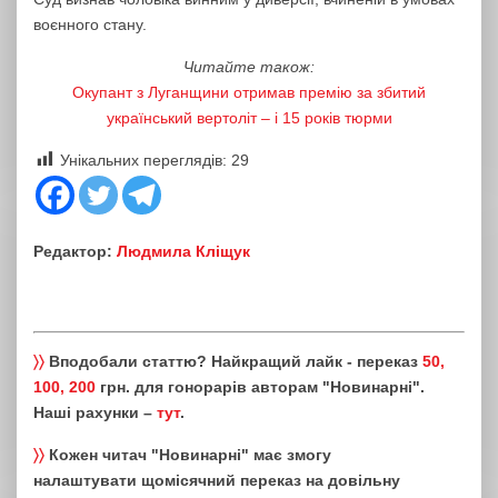
воєнного стану.
Читайте також:
Окупант з Луганщини отримав премію за збитий
український вертоліт – і 15 років тюрми
Унікальних переглядів:
29
Редактор:
Людмила Кліщук
〉〉
Вподобали статтю? Найкращий лайк - переказ
50,
100, 200
грн. для гонорарів авторам "Новинарні".
Наші рахунки –
тут
.
〉〉
Кожен читач "Новинарні" має змогу
налаштувати щомісячний переказ на довільну