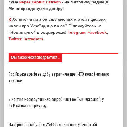
суму
через сервіс Patreon
- на підтримку редакції.
Ми виправдовуємо довіру!
〉〉
Хочете читати більше якісних статей і цікавих
новин про Україну, що воює? Підписуйтесь на
"Новинарню" в соцмережах:
Telegram
,
Facebook
,
Twitter
,
Instagram
.
ВАМ ТАКОЖ МОЖЕ СПОДОБАТИСЯ...
Російська армія за добу втратила ще 1470 вояк і чимало
техніки
З квітня Росія зупинила виробництво “Кинджалів”: у
ГУР назвали причину
На фронті відбулося 254 боєзіткнення: у Генштабі