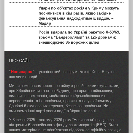
Удари по об’єктах росіян у Криму можуть
посилитися в сім разів, якщо західне
фінансування надходитиме швидше, –
Мадяр
Росія вдарила по Україні ракетою Х-59/69,
трьома “Бандеролями” та 126 дронами:
знешкоджено 96 ворожих цілей
ПРО САЙТ
“
Новинарня
“
– український ньюзрум. Без фейків. В курсі
важливих подій.
Ми пишемо насамперед про війну з російськими окупантами;
про Збройні сили та їх розбудову; про армію і військових,
силовиків і ветеранів, мобілізованих/демобілізованих,
переселенців та їх проблеми; про життя на українському
Донбасі й окупованих теренах; безпекові проблеми. Не
оминаємо інші варті уваги події в Україні та світі.
У березні 2025 - лютому 2026 року “Новинарня” працює за
підтримки Європейського фонду за демократію (EED). Зміст
наших матеріалів не обов’язково відображає офіційну позицію