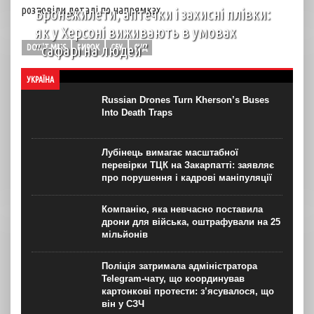
розповіли деталі по напрямках
Бронежилети, аптечки і захисні плівки:
як у Херсоні виживають в умовах
“сафарі на людей”
DON'T MISS
ВИРОК
СБУ
СУД
автор: Вірджинія Нгуєн Хоанг (Virginie Nguyen Hoang)
УКРАЇНА
бельгійська журналістка з Херсону для “Новинарні“
Термін “сафарі на людей” (human safari) – явище з 1990-
Russian Drones Turn Kherson’s Buses
х часів Боснійської війни, коли, за...
Into Death Traps
Лубінець вимагає масштабної
перевірки ТЦК на Закарпатті: заявляє
про порушення і кадрові маніпуляції
Компанію, яка невчасно поставила
дрони для війська, оштрафували на 25
мільйонів
Поліція затримала адміністратора
Telegram-чату, що координував
картонкові протести: з’ясувалося, що
він у СЗЧ