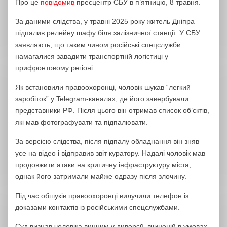
Про це
повідомив
пресцентр СБУ в п’ятницю, 8 травня.
За даними слідства, у травні 2025 року житель Дніпра
підпалив релейну шафу біля залізничної станції. У СБУ
заявляють, що таким чином російські спецслужби
намагалися завадити транспортній логістиці у
прифронтовому регіоні.
Як встановили правоохоронці, чоловік шукав “легкий
заробіток” у Telegram-каналах, де його завербували
представники РФ. Після цього він отримав список об’єктів,
які мав фотографувати та підпалювати.
За версією слідства, після підпалу обладнання він зняв
усе на відео і відправив звіт куратору. Надалі чоловік мав
продовжити атаки на критичну інфраструктуру міста,
однак його затримали майже одразу після злочину.
Під час обшуків правоохоронці вилучили телефон із
доказами контактів із російськими спецслужбами.
Суд визнав чоловіка винним у диверсії, вчиненій в умовах