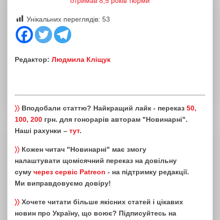
отримав 8,5 років тюрми
Унікальних переглядів:
53
Редактор:
Людмила Кліщук
〉〉
Вподобали статтю? Найкращий лайк - переказ
50,
100, 200
грн. для гонорарів авторам "Новинарні".
Наші рахунки –
тут
.
〉〉
Кожен читач "Новинарні" має змогу
налаштувати щомісячний переказ на довільну
суму
через сервіс Patreon
- на підтримку редакції.
Ми виправдовуємо довіру!
〉〉
Хочете читати більше якісних статей і цікавих
новин про Україну, що воює? Підписуйтесь на