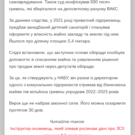
самоврядування. Також суд конфіскував 500 тисяч
гривень, які зберігалися на депозитному рахунку ВАКС.
За даними слідства, у 2021 році приватний підприємець
придбав занедбаний дитячий санаторій і планував
оформити у власність майно закладу та землю під ним.
Йшлося про ділянку площею 5,4 гектара.
Слідчі встановили, що заступник голови облради пообіцяв
допомогти зі списанням майна та ухваленням рішення
про продаж землі через депутатів облради.
За це, як стверджують у НАБУ, він разом із директором
одного з комунальних підприємств отримав від бізнесмена
майже пів мільйона гривень упродовж 2022–2023 років.
Вирок ще не набрав законної сили. Його можна оскаржити
протягом 30 днів.
Читайте також:
Інструктор-іноземець, який зливав росіянам дані про ЗСУ,