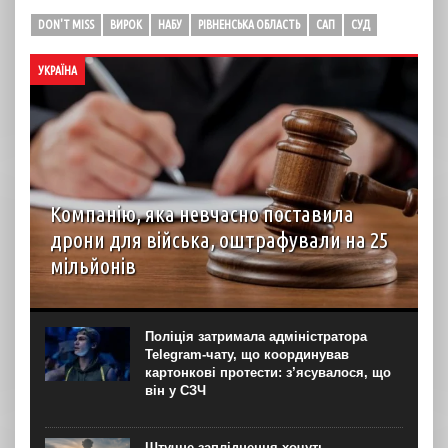
DON'T MISS
ВИРОК
НАБУ
РІВНЕНСЬКА ОБЛАСТЬ
САП
СУД
УКРАЇНА
Компанію, яка невчасно поставила
дрони для війська, оштрафували на 25
мільйонів
Господарський суд Рівненської області вирішив стягнути
з ТОВ “Домпромбуд” на користь ДП Міністерства
оборони “Агенція оборонних закупівель” 24,88 млн грн за
Поліція затримала адміністратора
невчасно поставлені дрони. Про це свідчить рішення
Telegram-чату, що координував
суду...
картонкові протести: з’ясувалося, що
він у СЗЧ
Штучне запліднення хочуть