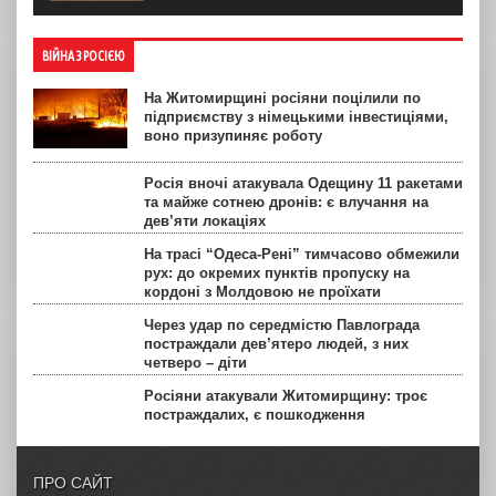
ВІЙНА З РОСІЄЮ
На Житомирщині росіяни поцілили по
підприємству з німецькими інвестиціями,
воно призупиняє роботу
Росія вночі атакувала Одещину 11 ракетами
та майже сотнею дронів: є влучання на
дев’яти локаціях
На трасі “Одеса-Рені” тимчасово обмежили
рух: до окремих пунктів пропуску на
кордоні з Молдовою не проїхати
Через удар по середмістю Павлограда
постраждали дев’ятеро людей, з них
четверо – діти
Росіяни атакували Житомирщину: троє
постраждалих, є пошкодження
ПРО САЙТ