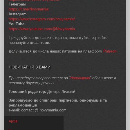
Телеграм
https://t.me/Novynarnia
Instagram
https://www.instagram.com/novynarnia/
YouTube
https://www.youtube.com/@Novynarnia
Приєднуйтеся до наших сторінок, коментуйте, оцінюйте,
пропонуйте цікаві теми.
Долучайтеся до числа наших патронів на платформі
Patreon
НОВИНАРНЯ З ВАМИ
При передруку гіперпосилання на “
Новинарню
” обов’язкове в
першому-другому реченні
Головний редактор:
Дмитро Лиховій
Запрошуємо до співпраці партнерів, однодумців та
рекламодавців
e-mail: contact @ novynarnia.com
Архів