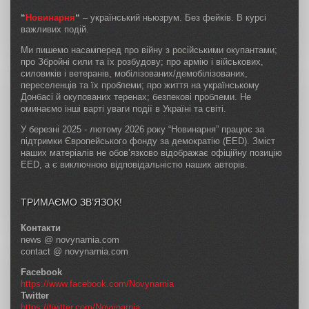
“
Новинарня
“
– український ньюзрум. Без фейків. В курсі
важливих подій.
Ми пишемо насамперед про війну з російськими окупантами;
про Збройні сили та їх розбудову; про армію і військових,
силовиків і ветеранів, мобілізованих/демобілізованих,
переселенців та їх проблеми; про життя на українському
Донбасі й окупованих теренах; безпекові проблеми. Не
оминаємо інші варті уваги події в Україні та світі.
У березні 2025 - лютому 2026 року “Новинарня” працює за
підтримки Європейського фонду за демократію (EED). Зміст
наших матеріалів не обов’язково відображає офіційну позицію
EED, а є виключною відповідальністю наших авторів.
ТРИМАЄМО ЗВ’ЯЗОК!
Контакти
news @ novynarnia.com
contact @ novynarnia.com
Facebook
https://www.facebook.com/Novynarnia
Twitter
https://twitter.com/Novynarnia