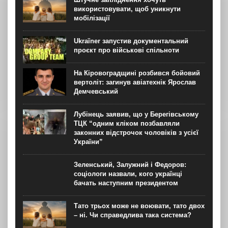
використовувати, щоб уникнути
мобілізації
Ukraїner запустив документальний
проєкт про військові спільноти
На Кіровоградщині розбився бойовий
вертоліт: загинув авіатехнік Ярослав
Демчевський
Лубінець заявив, що у Берегівському
ТЦК “одним кліком позбавляли
законних відстрочок чоловіків з усієї
України”
Зеленський, Залужний і Федоров:
соціологи назвали, кого українці
бачать наступним президентом
Тато трьох може не воювати, тато двох
– ні. Чи справедлива така система?