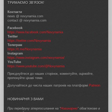
ТРИМАЄМО ЗВ’ЯЗОК!
Контакти
news @ novynarnia.com
contact @ novynarnia.com
Facebook
https://www.facebook.com/Novynarnia
Twitter
https://twitter.com/Novynarnia
Телеграм
https://t.me/Novynarnia
Instagram
https://www.instagram.com/novynarnia/
YouTube
https://www.youtube.com/@Novynarnia
Приєднуйтеся до наших сторінок, коментуйте, оцінюйте,
пропонуйте цікаві теми.
Долучайтеся до числа наших патронів на платформі
Patreon
НОВИНАРНЯ З ВАМИ
При передруку гіперпосилання на “
Новинарню
” обов’язкове в