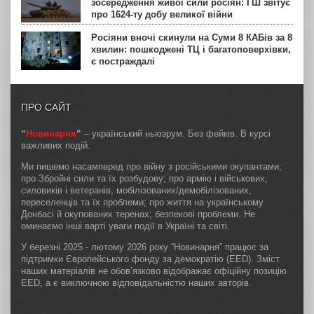
зосередження живої сили росіян: ГШ звітує
про 1624-ту добу великої війни
Росіяни вночі скинули на Суми 8 КАБів за 8
хвилин: пошкоджені ТЦ і багатоповерхівки,
є постраждалі
ПРО САЙТ
“
Новинарня
“
– український ньюзрум. Без фейків. В курсі
важливих подій.
Ми пишемо насамперед про війну з російськими окупантами;
про Збройні сили та їх розбудову; про армію і військових,
силовиків і ветеранів, мобілізованих/демобілізованих,
переселенців та їх проблеми; про життя на українському
Донбасі й окупованих теренах; безпекові проблеми. Не
оминаємо інші варті уваги події в Україні та світі.
У березні 2025 - лютому 2026 року “Новинарня” працює за
підтримки Європейського фонду за демократію (EED). Зміст
наших матеріалів не обов’язково відображає офіційну позицію
EED, а є виключною відповідальністю наших авторів.