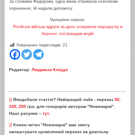
За словами Федорова, одна жінка отримала осколкове
поранення, їй надали допомогу.
Читайте також:
Російські війська вдруге за день атакували маршрутку в
Херсоні: постраждав водій
Унікальних переглядів:
21
Редактор:
Людмила Кліщук
〉〉
Вподобали статтю? Найкращий лайк - переказ
50,
100, 200
грн. для гонорарів авторам "Новинарні".
Наші рахунки –
тут
.
〉〉
Кожен читач "Новинарні" має змогу
налаштувати щомісячний переказ на довільну