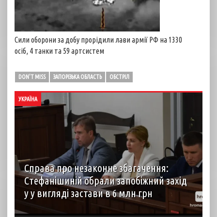
Сили оборони за добу прорідили лави армії РФ на 1330
осіб, 4 танки та 59 артсистем
DON'T MISS
ЗАПОРІЗЬКА ОБЛАСТЬ
ОБСТРІЛ
УКРАЇНА
Справа про незаконне збагачення:
Стефанішиній обрали запобіжний захід
у у вигляді застави в 6 млн грн
Колишній посолці України у США Ользі Стефанішиній
обрали запобіжний захід – заставу розміром 6 мільйонів