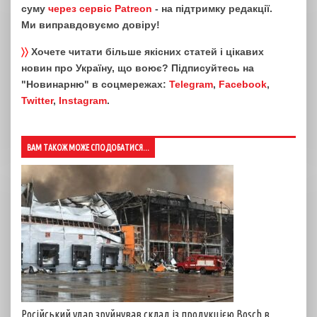
суму
через сервіс Patreon
- на підтримку редакції.
Ми виправдовуємо довіру!
〉〉
Хочете читати більше якісних статей і цікавих
новин про Україну, що воює? Підписуйтесь на
"Новинарню" в соцмережах:
Telegram
,
Facebook
,
Twitter
,
Instagram
.
ВАМ ТАКОЖ МОЖЕ СПОДОБАТИСЯ...
Російський удар зруйнував склад із продукцією Bosch в