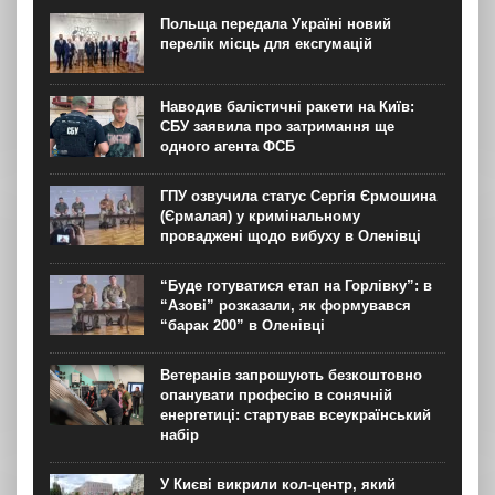
гривень в межах справи про незаконне збагачення. Про
Польща передала Україні новий
це зранку 6 серпня повідомляє “Громадське”....
перелік місць для ексгумацій
Наводив балістичні ракети на Київ:
СБУ заявила про затримання ще
одного агента ФСБ
ГПУ озвучила статус Сергія Єрмошина
(Єрмалая) у кримінальному
проваджені щодо вибуху в Оленівці
“Буде готуватися етап на Горлівку”: в
“Азові” розказали, як формувався
“барак 200” в Оленівці
Ветеранів запрошують безкоштовно
опанувати професію в сонячній
енергетиці: стартував всеукраїнський
набір
У Києві викрили кол-центр, який