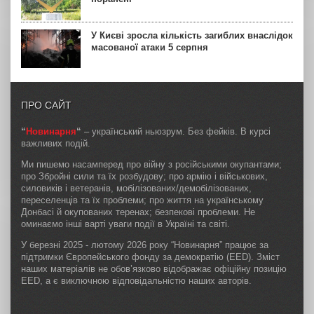
У Києві зросла кількість загиблих внаслідок
масованої атаки 5 серпня
ПРО САЙТ
“
Новинарня
“
– український ньюзрум. Без фейків. В курсі
важливих подій.
Ми пишемо насамперед про війну з російськими окупантами;
про Збройні сили та їх розбудову; про армію і військових,
силовиків і ветеранів, мобілізованих/демобілізованих,
переселенців та їх проблеми; про життя на українському
Донбасі й окупованих теренах; безпекові проблеми. Не
оминаємо інші варті уваги події в Україні та світі.
У березні 2025 - лютому 2026 року “Новинарня” працює за
підтримки Європейського фонду за демократію (EED). Зміст
наших матеріалів не обов’язково відображає офіційну позицію
EED, а є виключною відповідальністю наших авторів.