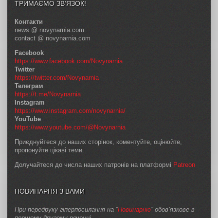
ТРИМАЄМО ЗВ’ЯЗОК!
Контакти
news @ novynarnia.com
contact @ novynarnia.com
Facebook
https://www.facebook.com/Novynarnia
Twitter
https://twitter.com/Novynarnia
Телеграм
https://t.me/Novynarnia
Instagram
https://www.instagram.com/novynarnia/
YouTube
https://www.youtube.com/@Novynarnia
Приєднуйтеся до наших сторінок, коментуйте, оцінюйте,
пропонуйте цікаві теми.
Долучайтеся до числа наших патронів на платформі
Patreon
НОВИНАРНЯ З ВАМИ
При передруку гіперпосилання на “
Новинарню
” обов’язкове в
першому-другому реченні