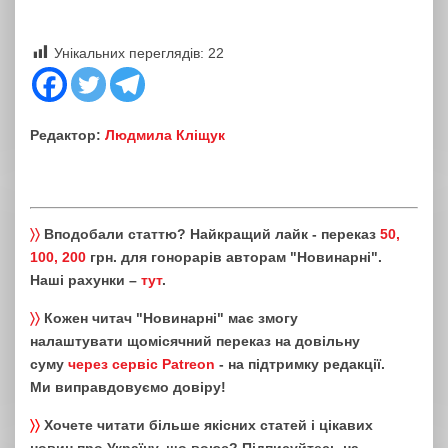
Унікальних переглядів:
22
Редактор:
Людмила Кліщук
〉〉
Вподобали статтю? Найкращий лайк - переказ
50,
100, 200
грн. для гонорарів авторам "Новинарні".
Наші рахунки –
тут
.
〉〉
Кожен читач "Новинарні" має змогу
налаштувати щомісячний переказ на довільну
суму
через сервіс Patreon
- на підтримку редакції.
Ми виправдовуємо довіру!
〉〉
Хочете читати більше якісних статей і цікавих