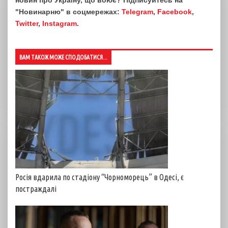
новин про Україну, що воює? Підписуйтесь на
"Новинарню" в соцмережах:
Telegram
,
Facebook
,
Twitter
,
Instagram
.
ВАМ ТАКОЖ МОЖЕ СПОДОБАТИСЯ...
Росія вдарила по стадіону “Чорноморець” в Одесі, є
постраждалі