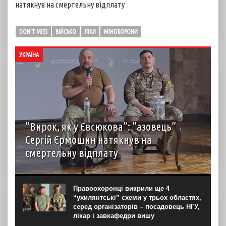
натякнув на смертельну відплату
DON'T MISS
ВІЙСЬКО
ЛІКИ
МІНОБОРОНИ
УКРАЇНА
“Вирок, як у Євсюкова”: “азовець”
Сергій Єрмошин натякнув на
смертельну відплату
Капітан Сергій Єрмошин (“Єрмалай”), колишній
військовополонений, а нині – заступник командира
бригади з тилу, начальник тилу 12-ї бригади
Правоохоронці викрили ще 4
спеціального призначення НГУ “Азов”, вважає, що усіх
“ухилянтські” схеми у трьох областях,
росіян, дотичних до репресій...
серед організаторів – посадовець НГУ,
лікар і завкафедри вишу