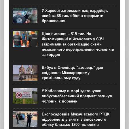
У Харкові затримали нацгвардійця,
який за $8 тис. обіцяв оформити
бронювання
Ціна питання – $15 тис. На
Житомирщині військового у СЗЧ
затримали за організацію схеми
незаконного переправлення чоловіків
за кордон
Вибух в Оленівці: “азовець” дав
свідчення Міжнародному
кримінальному суду
У Коблевому в морі здетонував
вибухонебезпечний предмет: загинув
чоловік, є поранені
Експосадовців Мукачівського РТЦК
підозрюють у знятті з військового
обліку близько 1200 чоловіків