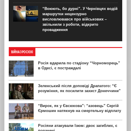
“Воюють, бо дурні”. У Чернівцях водій
маршрутки нецензурно
висловлювався про військових –
звільнили з роботи, відкрито
провадження
ВІЙНА З РОСІЄЮ
Росія вдарила по стадіону “Чорноморець”
в Одесі, є постраждалі
Зеленський після доповіді Драпатого: “Є
розуміння, як посилити захист Донеччини”
“Вирок, як у Євсюкова”: “азовець” Сергій
Єрмошин натякнув на смертельну відплату
Росіяни атакували Ізюм: двоє загиблих, є
поранені