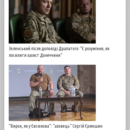
Зеленський після доповіді Драпатого: “Є розуміння, як
посилити захист Донеччини”
“Вирок, як у Євсюкова”: “азовець” Сергій Єрмошин