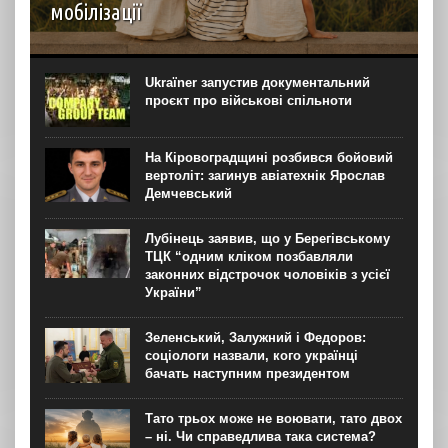
мобілізації
З початку повномасштабного вторгнення в Україні
з’явилися прицільні запити на ЕКЗ трьома ембріонами.
Попит на процедуру може бути пов’язаний із нормою
Ukraїner запустив документальний
закону про відстрочку мобілізації батьків, що мають
проєкт про військові спільноти
троє...
На Кіровоградщині розбився бойовий
вертоліт: загинув авіатехнік Ярослав
Демчевський
Лубінець заявив, що у Берегівському
ТЦК “одним кліком позбавляли
законних відстрочок чоловіків з усієї
України”
Зеленський, Залужний і Федоров:
соціологи назвали, кого українці
бачать наступним президентом
Тато трьох може не воювати, тато двох
– ні. Чи справедлива така система?