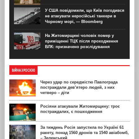
У США повідомили, що Київ погодився
не атакувати неросійські танкери в
Чорному морі, — Bloomberg
На Житомирщині чоловік помер у
приміщенні ТЦК після проходження
ВЛК: призначено розслідування
ВІЙНА З РОСІЄЮ
Через удар по середмістю Павлограда
постраждали дев’ятеро людей, з них
четверо – діти
Росіяни атакували Житомирщину: троє
постраждалих, є пошкодження
За тиждень Росія запустила по Україні 61
ракету, понад 1560 дронів та 1540 авіабомб,
– Зеленський