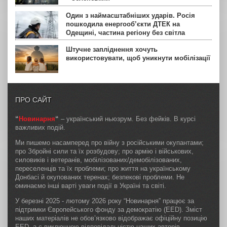
Один з наймасштабніших ударів. Росія
пошкодила енергооб’єкти ДТЕК на
Одещині, частина регіону без світла
Штучне запліднення хочуть
використовувати, щоб уникнути мобілізації
ПРО САЙТ
“
Новинарня
“
– український ньюзрум. Без фейків. В курсі
важливих подій.
Ми пишемо насамперед про війну з російськими окупантами;
про Збройні сили та їх розбудову; про армію і військових,
силовиків і ветеранів, мобілізованих/демобілізованих,
переселенців та їх проблеми; про життя на українському
Донбасі й окупованих теренах; безпекові проблеми. Не
оминаємо інші варті уваги події в Україні та світі.
У березні 2025 - лютому 2026 року “Новинарня” працює за
підтримки Європейського фонду за демократію (EED). Зміст
наших матеріалів не обов’язково відображає офіційну позицію
EED, а є виключною відповідальністю наших авторів.