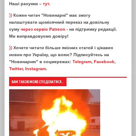
Наші рахунки –
тут
.
〉〉
Кожен читач "Новинарні" має змогу
налаштувати щомісячний переказ на довільну
суму
через сервіс Patreon
- на підтримку редакції.
Ми виправдовуємо довіру!
〉〉
Хочете читати більше якісних статей і цікавих
новин про Україну, що воює? Підписуйтесь на
"Новинарню" в соцмережах:
Telegram
,
Facebook
,
Twitter
,
Instagram
.
ВАМ ТАКОЖ МОЖЕ СПОДОБАТИСЯ...