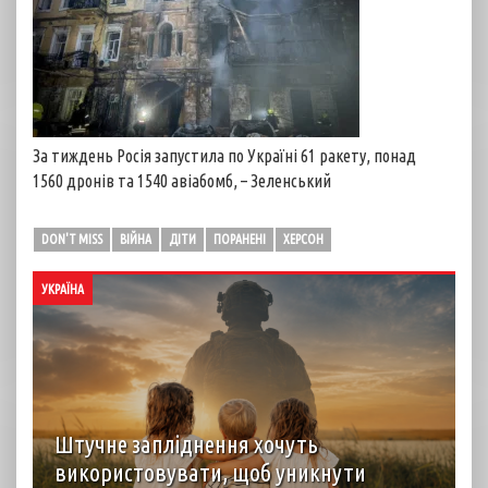
За тиждень Росія запустила по Україні 61 ракету, понад
1560 дронів та 1540 авіабомб, – Зеленський
DON'T MISS
ВІЙНА
ДІТИ
ПОРАНЕНІ
ХЕРСОН
УКРАЇНА
Штучне запліднення хочуть
використовувати, щоб уникнути