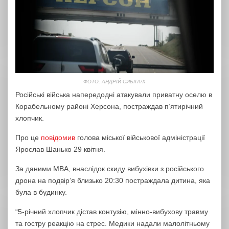
ФОТО: АНДРІЙ СИБІГА/Х
Російські війська напередодні атакували приватну оселю в
Корабельному районі Херсона, постраждав п’ятирічний
хлопчик.
Про це
повідомив
голова міської військової адміністрації
Ярослав Шанько 29 квітня.
За даними МВА, внаслідок скиду вибухівки з російського
дрона на подвір’я близько 20:30 постраждала дитина, яка
була в будинку.
“5-річний хлопчик дістав контузію, мінно-вибухову травму
та гостру реакцію на стрес. Медики надали малолітньому