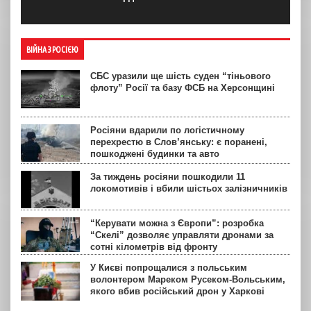
ВІЙНА З РОСІЄЮ
СБС уразили ще шість суден “тіньового
флоту” Росії та базу ФСБ на Херсонщині
Росіяни вдарили по логістичному
перехрестю в Слов’янську: є поранені,
пошкоджені будинки та авто
За тиждень росіяни пошкодили 11
локомотивів і вбили шістьох залізничників
“Керувати можна з Європи”: розробка
“Скелі” дозволяє управляти дронами за
сотні кілометрів від фронту
У Києві попрощалися з польським
волонтером Мареком Русеком-Вольським,
якого вбив російський дрон у Харкові