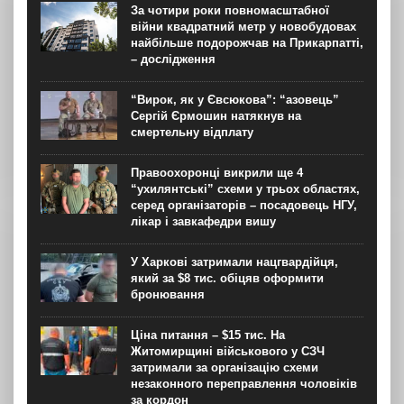
За чотири роки повномасштабної
війни квадратний метр у новобудовах
найбільше подорожчав на Прикарпатті,
– дослідження
“Вирок, як у Євсюкова”: “азовець”
Сергій Єрмошин натякнув на
смертельну відплату
Правоохоронці викрили ще 4
“ухилянтські” схеми у трьох областях,
серед організаторів – посадовець НГУ,
лікар і завкафедри вишу
У Харкові затримали нацгвардійця,
який за $8 тис. обіцяв оформити
бронювання
Ціна питання – $15 тис. На
Житомирщині військового у СЗЧ
затримали за організацію схеми
незаконного переправлення чоловіків
за кордон