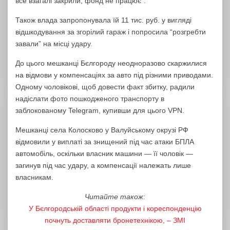
все взагалі закрили, фонд не працює”.
Також влада запропонувала їй 11 тис. руб. у вигляді
відшкодування за згорілий гараж і попросила “розгребти
завали” на місці удару.
До цього мешканці Бєлгороду неодноразово скаржилися
на відмови у компенсаціях за авто під різними приводами.
Одному чоловікові, щоб довести факт збитку, радили
надіслати фото пошкодженого транспорту в
заблокованому Telegram, купивши для цього VPN.
Мешканці села Колосково у Валуйському окрузі РФ
відмовили у виплаті за знищений під час атаки БПЛА
автомобіль, оскільки власник машини — її чоловік —
загинув під час удару, а компенсації належать лише
власникам.
Читайте також:
У Бєлгородській області продукти і кореспонденцію
почнуть доставляти бронетехнікою, – ЗМІ