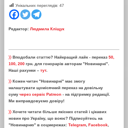
Унікальних переглядів:
47
Редактор:
Людмила Кліщук
〉〉
Вподобали статтю? Найкращий лайк - переказ
50,
100, 200
грн. для гонорарів авторам "Новинарні".
Наші рахунки –
тут
.
〉〉
Кожен читач "Новинарні" має змогу
налаштувати щомісячний переказ на довільну
суму
через сервіс Patreon
- на підтримку редакції.
Ми виправдовуємо довіру!
〉〉
Хочете читати більше якісних статей і цікавих
новин про Україну, що воює? Підписуйтесь на
"Новинарню" в соцмережах:
Telegram
,
Facebook
,