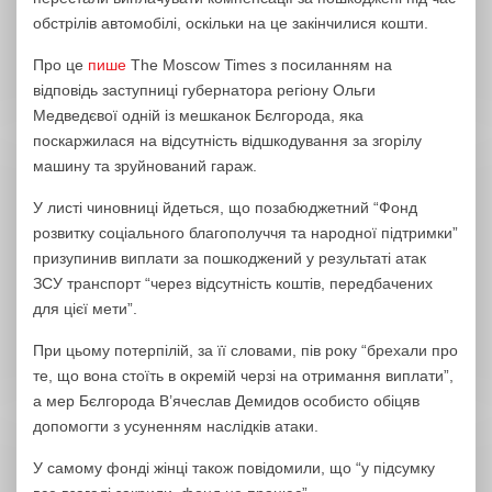
обстрілів автомобілі, оскільки на це закінчилися кошти.
Про це
пише
The Moscow Times з посиланням на
відповідь заступниці губернатора регіону Ольги
Медведєвої одній із мешканок Бєлгорода, яка
поскаржилася на відсутність відшкодування за згорілу
машину та зруйнований гараж.
У листі чиновниці йдеться, що позабюджетний “Фонд
розвитку соціального благополуччя та народної підтримки”
призупинив виплати за пошкоджений у результаті атак
ЗСУ транспорт “через відсутність коштів, передбачених
для цієї мети”.
При цьому потерпілій, за її словами, пів року “брехали про
те, що вона стоїть в окремій черзі на отримання виплати”,
а мер Бєлгорода В’ячеслав Демидов особисто обіцяв
допомогти з усуненням наслідків атаки.
У самому фонді жінці також повідомили, що “у підсумку