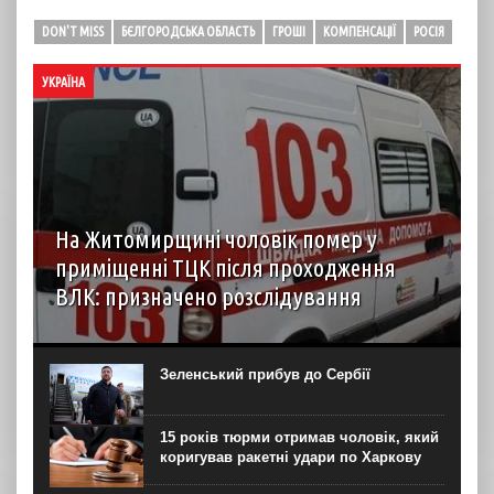
DON'T MISS
БЄЛГОРОДСЬКА ОБЛАСТЬ
ГРОШІ
КОМПЕНСАЦІЇ
РОСІЯ
УКРАЇНА
На Житомирщині чоловік помер у
приміщенні ТЦК після проходження
ВЛК: призначено розслідування
6 серпня до територіального центру комплектування на
Житомирщині доставили чоловіка, який фігурував як
порушник правил військового обліку. Під час
Зеленський прибув до Сербії
перебування у приміщенні він знепритомнів, а потім
помер. Про інцидент...
15 років тюрми отримав чоловік, який
коригував ракетні удари по Харкову