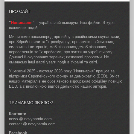
ПРО САЙТ
“
Новинарня
“
– український ньюзрум. Без фейків. В курсі
важливих подій.
Ми пишемо насамперед про війну з російськими окупантами;
про Збройні сили та їх розбудову; про армію і військових,
силовиків і ветеранів, мобілізованих/демобілізованих,
переселенців та їх проблеми; про життя на українському
Донбасі й окупованих теренах; безпекові проблеми. Не
оминаємо інші варті уваги події в Україні та світі.
У березні 2025 - лютому 2026 року “Новинарня” працює за
підтримки Європейського фонду за демократію (EED). Зміст
наших матеріалів не обов’язково відображає офіційну позицію
EED, а є виключною відповідальністю наших авторів.
ТРИМАЄМО ЗВ’ЯЗОК!
Контакти
news @ novynarnia.com
contact @ novynarnia.com
Facebook