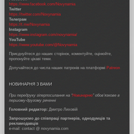
https://www.facebook.com/Novynarnia
Twitter
https://twitter.com/Novynarnia
Телеграм
https://t.me/Novynarnia
Instagram
https://www.instagram.com/novynarnia/
YouTube
https://www.youtube.com/@Novynarnia
Приєднуйтеся до наших сторінок, коментуйте, оцінюйте,
пропонуйте цікаві теми.
Долучайтеся до числа наших патронів на платформі
Patreon
НОВИНАРНЯ З ВАМИ
При передруку гіперпосилання на “
Новинарню
” обов’язкове в
першому-другому реченні
Головний редактор:
Дмитро Лиховій
Запрошуємо до співпраці партнерів, однодумців та
рекламодавців
e-mail: contact @ novynarnia.com