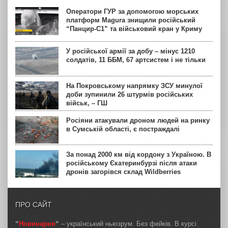
Оператори ГУР за допомогою морських
платформ Magura знищили російський
“Панцир-С1” та військовий кран у Криму
У російської армії за добу – мінус 1210
солдатів, 11 ББМ, 67 артсистем і не тільки
На Покровському напрямку ЗСУ минулої
доби зупинили 26 штурмів російських
військ, – ГШ
Росіяни атакували дроном людей на ринку
в Сумській області, є постраждалі
За понад 2000 км від кордону з Україною. В
російському Єкатеринбурзі після атаки
дронів загорівся склад Wildberries
ПРО САЙТ
“
Новинарня
“
– український ньюзрум. Без фейків. В курсі