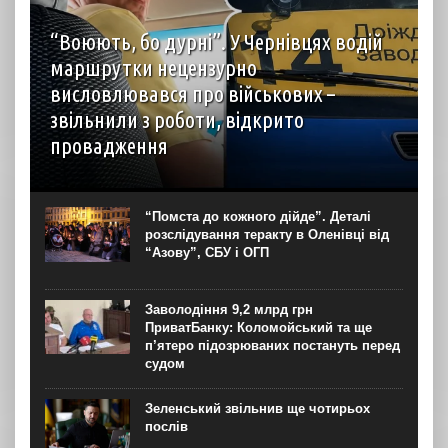
“Воюють, бо дурні”. У Чернівцях водій
маршрутки нецензурно
висловлювався про військових –
звільнили з роботи, відкрито
провадження
У Чернівцях звільнили водія автобуса на маршруті №14.
Це сталося через конфлікт із пасажирами, під час якого
чоловік, зокрема, нецензурно висловлювався про
“Помста до кожного дійде”. Деталі
військових. Правоохоронці розпочали кримінальне
розслідування теракту в Оленівці від
провадження за фактом...
“Азову”, СБУ і ОГП
Заволодіння 9,2 млрд грн
ПриватБанку: Коломойський та ще
п’ятеро підозрюваних постануть перед
судом
Зеленський звільнив ще чотирьох
послів