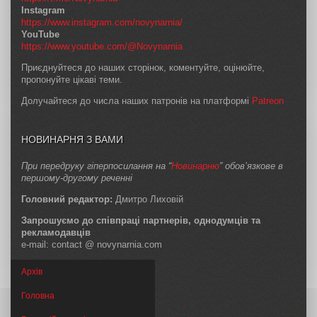
Instagram
https://www.instagram.com/novynarnia/
YouTube
https://www.youtube.com/@Novynarnia
Приєднуйтеся до наших сторінок, коментуйте, оцінюйте,
пропонуйте цікаві теми.
Долучайтеся до числа наших патронів на платформі
Patreon
НОВИНАРНЯ З ВАМИ
При передруку гіперпосилання на “
Новинарню
” обов’язкове в
першому-другому реченні
Головний редактор:
Дмитро Лиховій
Запрошуємо до співпраці партнерів, однодумців та
рекламодавців
e-mail: contact @ novynarnia.com
Архів
Головна