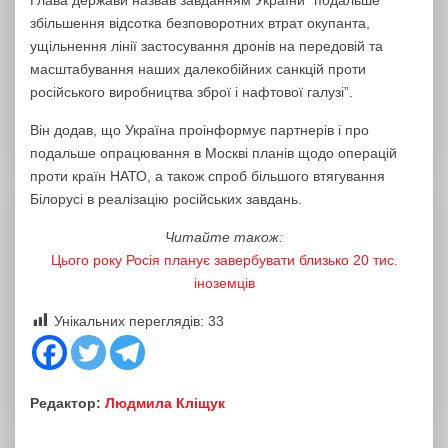
Глава держави назвав завданням України “подальше
збільшення відсотка безповоротних втрат окупанта,
ущільнення лінії застосування дронів на передовій та
масштабування наших далекобійних санкцій проти
російського виробництва зброї і нафтової галузі”.
Він додав, що Україна проінформує партнерів і про
подальше опрацювання в Москві планів щодо операцій
проти країн НАТО, а також спроб більшого втягування
Білорусі в реалізацію російських завдань.
Читайте також:
Цього року Росія планує завербувати близько 20 тис.
іноземців
Унікальних переглядів:
33
Редактор:
Людмила Кліщук