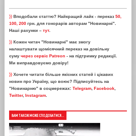
〉〉
Вподобали статтю? Найкращий лайк - переказ
50,
100, 200
грн. для гонорарів авторам "Новинарні".
Наші рахунки –
тут
.
〉〉
Кожен читач "Новинарні" має змогу
налаштувати щомісячний переказ на довільну
суму
через сервіс Patreon
- на підтримку редакції.
Ми виправдовуємо довіру!
〉〉
Хочете читати більше якісних статей і цікавих
новин про Україну, що воює? Підписуйтесь на
"Новинарню" в соцмережах:
Telegram
,
Facebook
,
Twitter
,
Instagram
.
ВАМ ТАКОЖ МОЖЕ СПОДОБАТИСЯ...