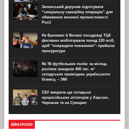
Зеленський доручив підготувати
“спеціальну санкційну операцію” для
обмеження воєнної промисловості
Росії
На Буковині й Волині посадовці ТЦК
фіктивно мобілізували понад 120 осіб,
щоб “покращити показники”: прийшла
прокуратура
Як 56 футбольних полів: за місяць
росіяни знищили 400 тис. м²
складських приміщень українського
бізнесу, – ЗМІ
СБУ викрила ще чотирьох
проросійських агітаторів у Херсоні,
Черкасах та на Сумщині
ВІЙНА З РОСІЄЮ