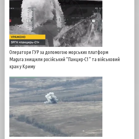
Оператори ГУР за допомогою морських платформ
Magura знищили російський “Панцир-С1” та військовий
кран у Криму