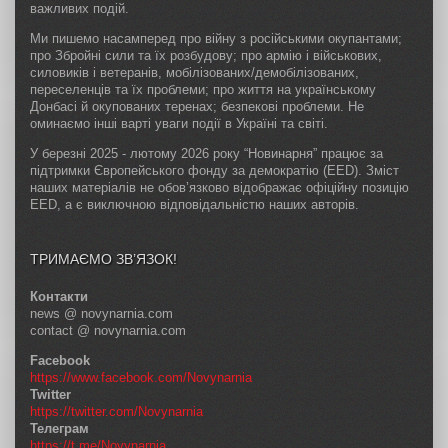
важливих подій.
Ми пишемо насамперед про війну з російськими окупантами;
про Збройні сили та їх розбудову; про армію і військових,
силовиків і ветеранів, мобілізованих/демобілізованих,
переселенців та їх проблеми; про життя на українському
Донбасі й окупованих теренах; безпекові проблеми. Не
оминаємо інші варті уваги події в Україні та світі.
У березні 2025 - лютому 2026 року “Новинарня” працює за
підтримки Європейського фонду за демократію (EED). Зміст
наших матеріалів не обов’язково відображає офіційну позицію
EED, а є виключною відповідальністю наших авторів.
ТРИМАЄМО ЗВ’ЯЗОК!
Контакти
news @ novynarnia.com
contact @ novynarnia.com
Facebook
https://www.facebook.com/Novynarnia
Twitter
https://twitter.com/Novynarnia
Телеграм
https://t.me/Novynarnia