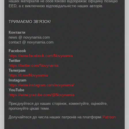
наших матеріалів не обов’язково відображає офіційну позицію
EED, а є виключною відповідальністю наших авторів.
ТРИМАЄМО ЗВ’ЯЗОК!
Контакти
news @ novynarnia.com
contact @ novynarnia.com
Facebook
https://www.facebook.com/Novynarnia
Twitter
https://twitter.com/Novynarnia
Телеграм
https://t.me/Novynarnia
Instagram
https://www.instagram.com/novynarnia/
YouTube
https://www.youtube.com/@Novynarnia
Приєднуйтеся до наших сторінок, коментуйте, оцінюйте,
пропонуйте цікаві теми.
Долучайтеся до числа наших патронів на платформі
Patreon