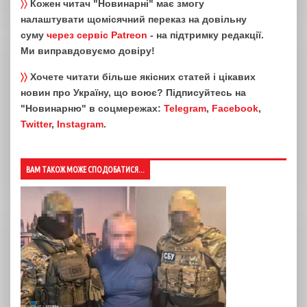
〉〉
Кожен читач "Новинарні" має змогу
налаштувати щомісячний переказ на довільну
суму
через сервіс Patreon
- на підтримку редакції.
Ми виправдовуємо довіру!
〉〉
Хочете читати більше якісних статей і цікавих
новин про Україну, що воює? Підписуйтесь на
"Новинарню" в соцмережах:
Telegram
,
Facebook
,
Twitter
,
Instagram
.
ВАМ ТАКОЖ МОЖЕ СПОДОБАТИСЯ...