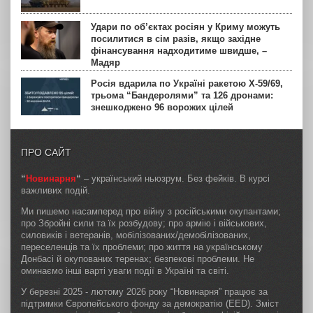
Удари по об’єктах росіян у Криму можуть
посилитися в сім разів, якщо західне
фінансування надходитиме швидше, –
Мадяр
Росія вдарила по Україні ракетою Х-59/69,
трьома “Бандеролями” та 126 дронами:
знешкоджено 96 ворожих цілей
ПРО САЙТ
“
Новинарня
“
– український ньюзрум. Без фейків. В курсі
важливих подій.
Ми пишемо насамперед про війну з російськими окупантами;
про Збройні сили та їх розбудову; про армію і військових,
силовиків і ветеранів, мобілізованих/демобілізованих,
переселенців та їх проблеми; про життя на українському
Донбасі й окупованих теренах; безпекові проблеми. Не
оминаємо інші варті уваги події в Україні та світі.
У березні 2025 - лютому 2026 року “Новинарня” працює за
підтримки Європейського фонду за демократію (EED). Зміст