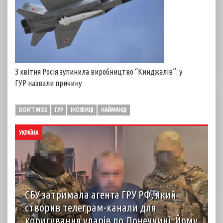
З квітня Росія зупинила виробництво “Кинджалів”: у
ГУР назвали причину
DON'T MISS
ГУР
ІНОЗЕМЦІ
НАЙМАНЦІ
УКРАЇНА
СБУ затримала агента ГРУ РФ, який
створив телеграм-канали для
коригування ударів по Донеччині. Йому