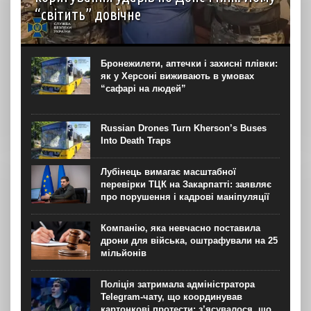
“світить” довічне
Контррозвідка Служби безпеки затримала ще одного
агента російської воєнної розвідки (більш відомої як
ГРУ) на Донеччині. Ним виявився місцевий блогер, який
Бронежилети, аптечки і захисні плівки:
коригував авіаудари РФ на Краматорському напрямку за
як у Херсоні виживають в умовах
допомогою...
“сафарі на людей”
Russian Drones Turn Kherson’s Buses
Into Death Traps
Лубінець вимагає масштабної
перевірки ТЦК на Закарпатті: заявляє
про порушення і кадрові маніпуляції
Компанію, яка невчасно поставила
дрони для війська, оштрафували на 25
мільйонів
Поліція затримала адміністратора
Telegram-чату, що координував
картонкові протести: з’ясувалося, що