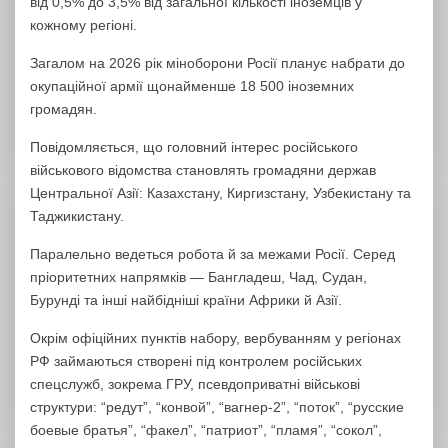
від 0,5% до 3,5% від загальної кількості іноземців у
кожному регіоні.
Загалом на 2026 рік міноборони Росії планує набрати до
окупаційної армії щонайменше 18 500 іноземних
громадян.
Повідомляється, що головний інтерес російського
військового відомства становлять громадяни держав
Центральної Азії: Казахстану, Киргизстану, Узбекистану та
Таджикистану.
Паралельно ведеться робота й за межами Росії. Серед
пріоритетних напрямків — Бангладеш, Чад, Судан,
Бурунді та інші найбідніші країни Африки й Азії.
Окрім офіційних пунктів набору, вербуванням у регіонах
РФ займаються створені під контролем російських
спецслужб, зокрема ГРУ, псевдоприватні військові
структури: “редут”, “конвой”, “вагнер-2”, “поток”, “русские
боевые братья”, “факел”, “патриот”, “пламя”, “сокол”,