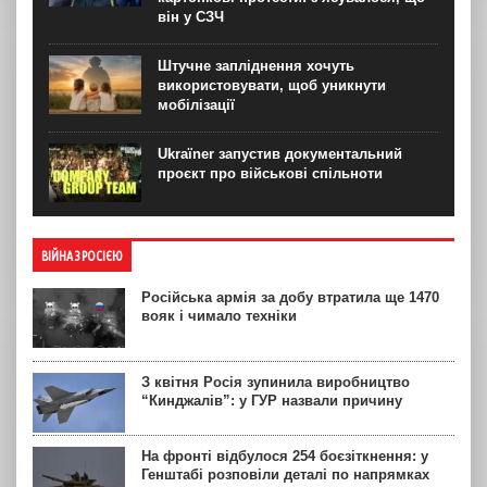
він у СЗЧ
Штучне запліднення хочуть
використовувати, щоб уникнути
мобілізації
Ukraїner запустив документальний
проєкт про військові спільноти
ВІЙНА З РОСІЄЮ
Російська армія за добу втратила ще 1470
вояк і чимало техніки
З квітня Росія зупинила виробництво
“Кинджалів”: у ГУР назвали причину
На фронті відбулося 254 боєзіткнення: у
Генштабі розповіли деталі по напрямках