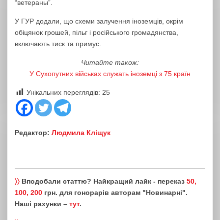
“ветераны”.
У ГУР додали, що схеми залучення іноземців, окрім
обіцянок грошей, пільг і російського громадянства,
включають тиск та примус.
Читайте також:
У Сухопутних військах служать іноземці з 75 країн
Унікальних переглядів:
25
Редактор:
Людмила Кліщук
〉〉
Вподобали статтю? Найкращий лайк - переказ
50,
100, 200
грн. для гонорарів авторам "Новинарні".
Наші рахунки –
тут
.