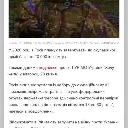
ІЛЮСТРАТИВНЕ ФОТО. НАЙМАНЕЦЬ В АРМІЇ РФ, КАДР ПЕРЕД ЛІКВІДАЦІЄЮ
У 2026 році в Росії планують завербувати до окупаційної
армії близько 20 000 іноземців.
Такими даними
поділився
проєкт ГУР МО України “Хочу
жить” у вівторок, 28 квітня.
Росія активізує зусилля із набору до окупаційної армії
іноземців, зокрема мігрантів ― в усіх федеральних
округах держави-агресора здійснено контрольні перевірки
чисельності чоловіків-іноземців віком від 18 до 60 років”, –
йдеться в повідомленні.
Військкомати в РФ мають залучити на війну проти України