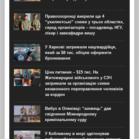
Правоохоронці викрили ще 4
“ухилянтські” схеми у трьох областях,
серед організаторів – посадовець НГУ,
лікар і завкафедри вишу
У Харкові затримали нацгвардійця,
який за $8 тис. обіцяв оформити
бронювання
Ціна питання – $15 тис. На
Житомирщині військового у СЗЧ
затримали за організацію схеми
незаконного переправлення чоловіків
за кордон
Вибух в Оленівці: “азовець” дав
свідчення Міжнародному
кримінальному суду
У Коблевому в морі здетонував