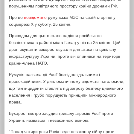
порушенням повітряного простору країни дронами РФ.
Про це
повідомило
румунське МЗС на своїй сторінці у
соцмережі Х у суботу, 25 квітня.
Приводом для цього стало падіння російського
безпілотника в районі міста Галац у ніч на 25 квітня. Цей
дрон окупанти використовували для атаки на цивільну
інфраструктуру України, проте він опинився на території
країни-члена НАТО.
Румунія назвала дії Росії безвідповідальними і
провокаційними. У дипломатичному відомстві наголосили,
що такі інциденти ставлять під загрозу безпеку цивільного
населення і грубо порушують принципи міжнародного
права.
Бухарест вкотре засудив тривалу агресію Росії проти
України, назвавши її незаконною війною.
“Понад чотири роки Росія веде незаконну війну проти