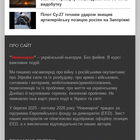
видобутку
Пілот Су-27 точним ударом знищив
артилерійську позицію росіян на Запоріжжі
ПРО САЙТ
“
Новинарня
“
– український ньюзрум. Без фейків. В курсі
важливих подій.
Ми пишемо насамперед про війну з російськими окупантами;
про Збройні сили та їх розбудову; про армію і військових,
силовиків і ветеранів, мобілізованих/демобілізованих,
переселенців та їх проблеми; про життя на українському
Донбасі й окупованих теренах; безпекові проблеми. Не
оминаємо інші варті уваги події в Україні та світі.
У березні 2025 - лютому 2026 року “Новинарня” працює за
підтримки Європейського фонду за демократію (EED). Зміст
наших матеріалів не обов’язково відображає офіційну позицію
EED, а є виключною відповідальністю наших авторів.