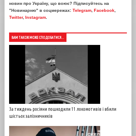
новин про Україну, що воює? Підписуйтесь на
"Новинарню" в соцмережах:
Telegram
,
Facebook
,
Twitter
,
Instagram
.
ВАМ ТАКОЖ МОЖЕ СПОДОБАТИСЯ...
За тиждень росіяни пошкодили 11 локомотивів і вбили
шістьох залізничників