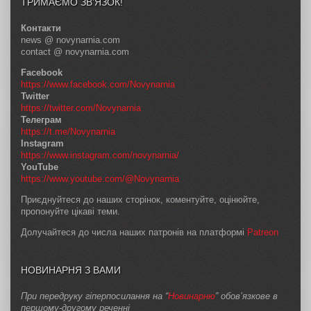
ТРИМАЄМО ЗВ’ЯЗОК!
Контакти
news @ novynarnia.com
contact @ novynarnia.com
Facebook
https://www.facebook.com/Novynarnia
Twitter
https://twitter.com/Novynarnia
Телеграм
https://t.me/Novynarnia
Instagram
https://www.instagram.com/novynarnia/
YouTube
https://www.youtube.com/@Novynarnia
Приєднуйтеся до наших сторінок, коментуйте, оцінюйте,
пропонуйте цікаві теми.
Долучайтеся до числа наших патронів на платформі
Patreon
НОВИНАРНЯ З ВАМИ
При передруку гіперпосилання на “
Новинарню
” обов’язкове в
першому-другому реченні