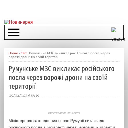
Home
›
Світ
›
Румунське МЗС викликає російського посла через
ворожі дрони на своїй території
Румунське МЗС викликає російського
посла через ворожі дрони на своїй
території
25/04/2026 17:39
ІЛЮСТРАТИВНЕ ФОТО
Міністерство закордонних справ Румунії викликало
російського посла в Бухаресті через черговий інцидент із