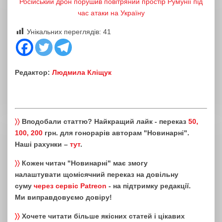
Російський дрон порушив повітряний простір Румунії під
час атаки на Україну
Унікальних переглядів:
41
Редактор:
Людмила Кліщук
〉〉
Вподобали статтю? Найкращий лайк - переказ
50,
100, 200
грн. для гонорарів авторам "Новинарні".
Наші рахунки –
тут
.
〉〉
Кожен читач "Новинарні" має змогу
налаштувати щомісячний переказ на довільну
суму
через сервіс Patreon
- на підтримку редакції.
Ми виправдовуємо довіру!
〉〉
Хочете читати більше якісних статей і цікавих