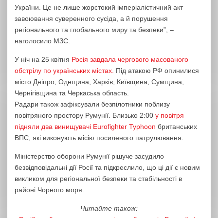
України. Це не лише жорстокий імперіалістичний акт
завоювання суверенного сусіда, а й порушення
регіонального та глобального миру та безпеки”, –
наголосило МЗС.
У ніч на 25 квітня
Росія завдала чергового масованого
обстрілу по українських містах.
Під атакою РФ опинилися
місто Дніпро, Одещина, Харків, Київщина, Сумщина,
Чернігівщина та Черкаська область.
Радари також зафіксували безпілотники поблизу
повітряного простору Румунії. Близько 2:00
у повітря
підняли два винищувачі Eurofighter Typhoon
британських
ВПС, які виконують місію посиленого патрулювання.
Міністерство оборони Румунії рішуче засудило
безвідповідальні дії Росії та підкреслило, що ці дії є новим
викликом для регіональної безпеки та стабільності в
районі Чорного моря.
Читайте також: