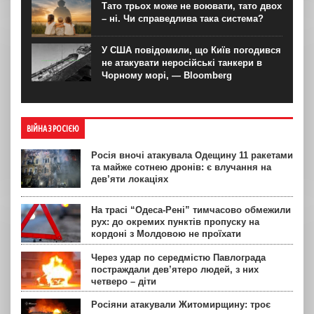
Тато трьох може не воювати, тато двох
– ні. Чи справедлива така система?
У США повідомили, що Київ погодився
не атакувати неросійські танкери в
Чорному морі, — Bloomberg
ВІЙНА З РОСІЄЮ
Росія вночі атакувала Одещину 11 ракетами
та майже сотнею дронів: є влучання на
дев’яти локаціях
На трасі “Одеса-Рені” тимчасово обмежили
рух: до окремих пунктів пропуску на
кордоні з Молдовою не проїхати
Через удар по середмістю Павлограда
постраждали дев’ятеро людей, з них
четверо – діти
Росіяни атакували Житомирщину: троє