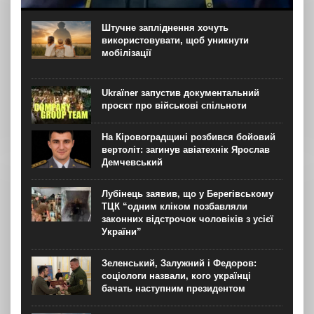
Адміністратор телеграм-чату “Протест” Віталій Камка,
де координувались протести проти відставки міністра
оборони Михайла Федорова, був затриманий поліцією,
Штучне запліднення хочуть
після чого його ресурс був видалений з Telegram. Про це
використовувати, щоб уникнути
повідомляє Центр...
мобілізації
Ukraїner запустив документальний
проєкт про військові спільноти
На Кіровоградщині розбився бойовий
вертоліт: загинув авіатехнік Ярослав
Демчевський
Лубінець заявив, що у Берегівському
ТЦК “одним кліком позбавляли
законних відстрочок чоловіків з усієї
України”
Зеленський, Залужний і Федоров:
соціологи назвали, кого українці
бачать наступним президентом