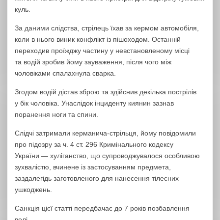
куль.
За даними слідства, стрілець їхав за кермом автомобіля,
коли в нього виник конфлікт із пішоходом. Останній
переходив проїжджу частину у невстановленому місці
та водій зробив йому зауваження, після чого між
чоловіками спалахнула сварка.
Згодом водій дістав зброю та здійснив декілька пострілів
у бік чоловіка. Унаслідок інциденту киянин зазнав
поранення ноги та спини.
Слідчі затримали керманича-стрільця, йому повідомили
про підозру за ч. 4 ст. 296 Кримінального кодексу
України — хуліганство, що супроводжувалося особливою
зухвалістю, вчинене із застосуванням предмета,
заздалегідь заготовленого для нанесення тілесних
ушкоджень.
Санкція цієї статті передбачає до 7 років позбавлення
волі.