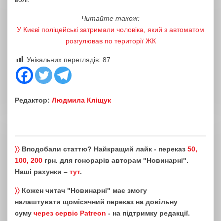
Читайте також:
У Києві поліцейські затримали чоловіка, який з автоматом
розгулював по території ЖК
Унікальних переглядів:
87
Редактор:
Людмила Кліщук
〉〉
Вподобали статтю? Найкращий лайк - переказ
50,
100, 200
грн. для гонорарів авторам "Новинарні".
Наші рахунки –
тут
.
〉〉
Кожен читач "Новинарні" має змогу
налаштувати щомісячний переказ на довільну
суму
через сервіс Patreon
- на підтримку редакції.