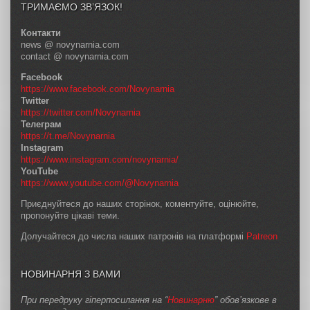
ТРИМАЄМО ЗВ’ЯЗОК!
Контакти
news @ novynarnia.com
contact @ novynarnia.com
Facebook
https://www.facebook.com/Novynarnia
Twitter
https://twitter.com/Novynarnia
Телеграм
https://t.me/Novynarnia
Instagram
https://www.instagram.com/novynarnia/
YouTube
https://www.youtube.com/@Novynarnia
Приєднуйтеся до наших сторінок, коментуйте, оцінюйте,
пропонуйте цікаві теми.
Долучайтеся до числа наших патронів на платформі
Patreon
НОВИНАРНЯ З ВАМИ
При передруку гіперпосилання на “
Новинарню
” обов’язкове в