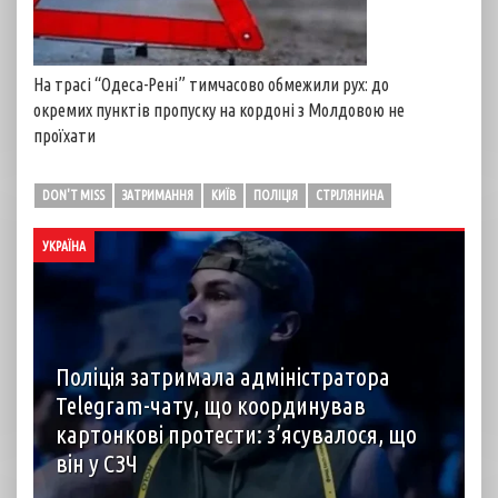
На трасі “Одеса-Рені” тимчасово обмежили рух: до
окремих пунктів пропуску на кордоні з Молдовою не
проїхати
DON'T MISS
ЗАТРИМАННЯ
КИЇВ
ПОЛІЦІЯ
СТРІЛЯНИНА
УКРАЇНА
Поліція затримала адміністратора
Telegram-чату, що координував
картонкові протести: з’ясувалося, що
він у СЗЧ