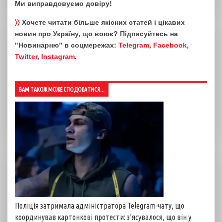
Ми виправдовуємо довіру!
〉〉
Хочете читати більше якісних статей і цікавих
новин про Україну, що воює? Підписуйтесь на
"Новинарню" в соцмережах:
Telegram
,
Facebook
,
Twitter
,
Instagram
.
ВАМ ТАКОЖ МОЖЕ СПОДОБАТИСЯ...
Поліція затримала адміністратора Telegram-чату, що
координував картонкові протести: з’ясувалося, що він у