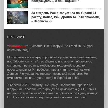
постраждалих, є пошкодження
За тиждень Росія запустила по Україні 61
ракету, понад 1560 дронів та 1540 авіабомб,
– Зеленський
ПРО САЙТ
“
Новинарня
“
– український ньюзрум. Без фейків. В курсі
важливих подій.
Ми пишемо насамперед про війну з російськими окупантами;
про Збройні сили та їх розбудову; про армію і військових,
силовиків і ветеранів, мобілізованих/демобілізованих,
переселенців та їх проблеми; про життя на українському
Донбасі й окупованих теренах; безпекові проблеми. Не
оминаємо інші варті уваги події в Україні та світі.
У березні 2025 - лютому 2026 року “Новинарня” працює за
підтримки Європейського фонду за демократію (EED). Зміст
наших матеріалів не обов’язково відображає офіційну позицію
EED, а є виключною відповідальністю наших авторів.