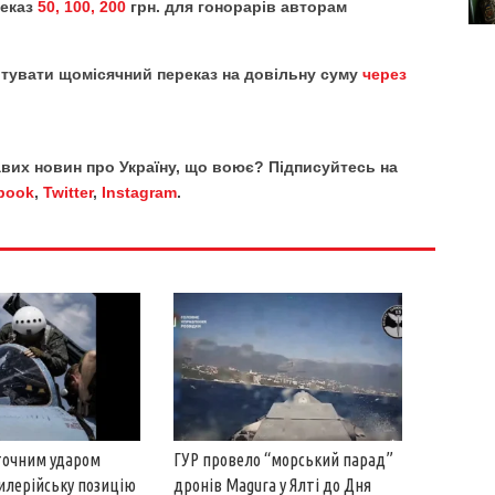
реказ
50, 100, 200
грн. для гонорарів авторам
тувати щомісячний переказ на довільну суму
через
кавих новин про Україну, що воює? Підписуйтесь на
book
,
Twitter
,
Instagram
.
 точним ударом
ГУР провело “морський парад”
илерійську позицію
дронів Magura у Ялті до Дня