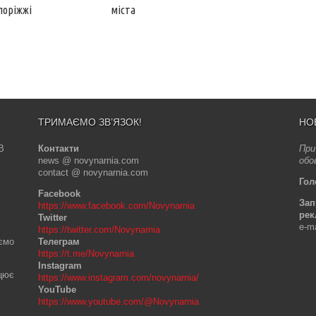
поріжжі
міста
ТРИМАЄМО ЗВ’ЯЗОК!
НО
В
Контакти
При
news @ novynarnia.com
обо
contact @ novynarnia.com
Гол
Facebook
Зап
https://www.facebook.com/Novynarnia
рек
Twitter
e-m
https://twitter.com/Novynarnia
аємо
Телеграм
https://t.me/Novynarnia
Instagram
ацює
https://www.instagram.com/novynarnia/
YouTube
https://www.youtube.com/@Novynarnia