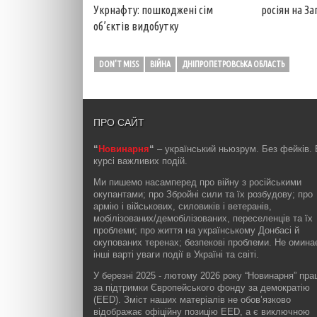
Укрнафту: пошкоджені сім
росіян на За
об’єктів видобутку
DON'T MISS
ВІЙНА
ДНІПРОПЕТРОВСЬКА ОБЛАСТЬ
ПРО САЙТ
“
Новинарня
“
– український ньюзрум. Без фейків. 
курсі важливих подій.
Ми пишемо насамперед про війну з російськими
окупантами; про Збройні сили та їх розбудову; про
армію і військових, силовиків і ветеранів,
мобілізованих/демобілізованих, переселенців та їх
проблеми; про життя на українському Донбасі й
окупованих теренах; безпекові проблеми. Не омин
інші варті уваги події в Україні та світі.
У березні 2025 - лютому 2026 року “Новинарня” пр
за підтримки Європейського фонду за демократію
(EED). Зміст наших матеріалів не обов’язково
відображає офіційну позицію EED, а є виключною