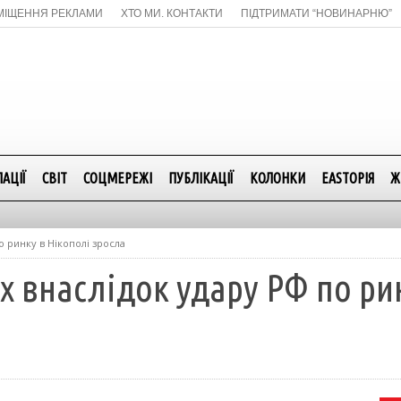
МІЩЕННЯ РЕКЛАМИ
ХТО МИ. КОНТАКТИ
ПІДТРИМАТИ “НОВИНАРНЮ”
АЦІЇ
СВІТ
СОЦМЕРЕЖІ
ПУБЛІКАЦІЇ
КОЛОНКИ
EASTОРІЯ
Ж
о ринку в Нікополі зросла
х внаслідок удару РФ по ри