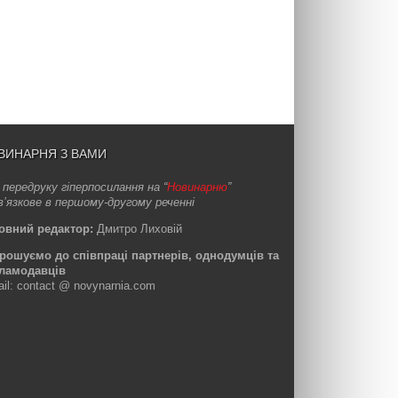
ВИНАРНЯ З ВАМИ
 передруку гіперпосилання на “
Новинарню
”
в’язкове в першому-другому реченні
овний редактор:
Дмитро Лиховій
рошуємо до співпраці партнерів, однодумців та
ламодавців
ail: contact @ novynarnia.com