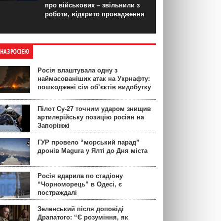
про військових – звільнили з
роботи, відкрито провадження
ЙНА З РОСІЄЮ
Росія влаштувала одну з
наймасованіших атак на Укрнафту:
пошкоджені сім об’єктів видобутку
Пілот Су-27 точним ударом знищив
артилерійську позицію росіян на
Запоріжжі
ГУР провело “морський парад”
дронів Magura у Ялті до Дня міста
Росія вдарила по стадіону
“Чорноморець” в Одесі, є
постраждалі
Зеленський після доповіді
Драпатого: “Є розуміння, як