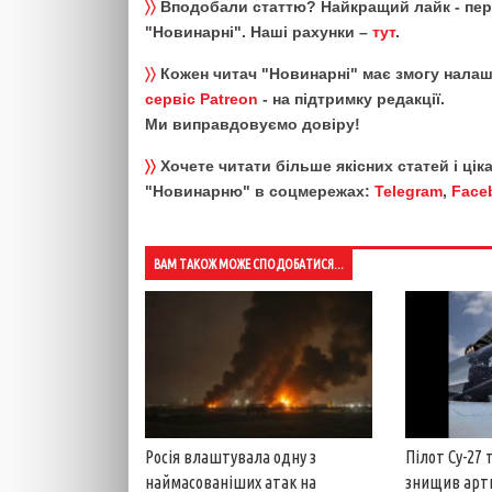
〉〉
Вподобали статтю? Найкращий лайк - пе
"Новинарні". Наші рахунки –
тут
.
〉〉
Кожен читач "Новинарні" має змогу налаш
сервіс Patreon
- на підтримку редакції.
Ми виправдовуємо довіру!
〉〉
Хочете читати більше якісних статей і ці
"Новинарню" в соцмережах:
Telegram
,
Face
ВАМ ТАКОЖ МОЖЕ СПОДОБАТИСЯ...
Росія влаштувала одну з
Пілот Су-27
наймасованіших атак на
знищив арт