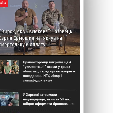
РАЇНА
“Вирок, як у Євсюкова”: “азовець”
Сергій Єрмошин натякнув на
смертельну відплату
Капітан Сергій Єрмошин (“Єрмалай”), колишній
військовополонений, а нині – заступник
командира бригади з тилу, начальник тилу 12-ї
Правоохоронці викрили ще 4
бригади спеціального призначення НГУ “Азов”,
“ухилянтські” схеми у трьох
вважає, що усіх росіян, дотичних до репресій...
областях, серед організаторів –
посадовець НГУ, лікар і
завкафедри вишу
У Харкові затримали
нацгвардійця, який за $8 тис.
обіцяв оформити бронювання