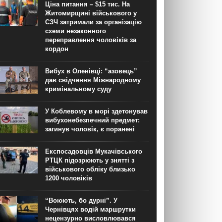
Ціна питання – $15 тис. На
Житомирщині військового у
СЗЧ затримали за організацію
схеми незаконного
переправлення чоловіків за
кордон
Вибух в Оленівці: “азовець”
дав свідчення Міжнародному
кримінальному суду
У Коблевому в морі здетонував
вибухонебезпечний предмет:
загинув чоловік, є поранені
Експосадовців Мукачівського
РТЦК підозрюють у знятті з
військового обліку близько
1200 чоловіків
“Воюють, бо дурні”. У
Чернівцях водій маршрутки
нецензурно висловлювався