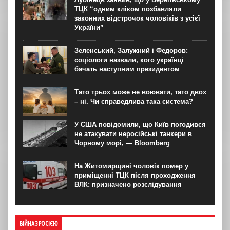
ТЦК “одним кліком позбавляли
законних відстрочок чоловіків з усієї
України”
Зеленський, Залужний і Федоров:
соціологи назвали, кого українці
бачать наступним президентом
Тато трьох може не воювати, тато двох
– ні. Чи справедлива така система?
У США повідомили, що Київ погодився
не атакувати неросійські танкери в
Чорному морі, — Bloomberg
На Житомирщині чоловік помер у
приміщенні ТЦК після проходження
ВЛК: призначено розслідування
ВІЙНА З РОСІЄЮ