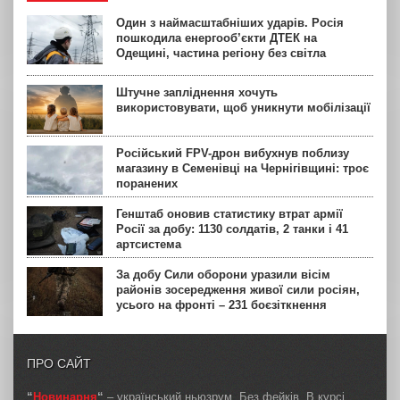
Один з наймасштабніших ударів. Росія
пошкодила енергооб’єкти ДТЕК на
Одещині, частина регіону без світла
Штучне запліднення хочуть
використовувати, щоб уникнути мобілізації
Російський FPV-дрон вибухнув поблизу
магазину в Семенівці на Чернігівщині: троє
поранених
Генштаб оновив статистику втрат армії
Росії за добу: 1130 солдатів, 2 танки і 41
артсистема
За добу Сили оборони уразили вісім
районів зосередження живої сили росіян,
усього на фронті – 231 боєзіткнення
ПРО САЙТ
“
Новинарня
“
– український ньюзрум. Без фейків. В курсі