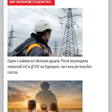
ВАМ ТАКОЖ МОЖЕ СПОДОБАТИСЯ...
Один з наймасштабніших ударів. Росія пошкодила
енергооб’єкти ДТЕК на Одещині, частина регіону без
світла