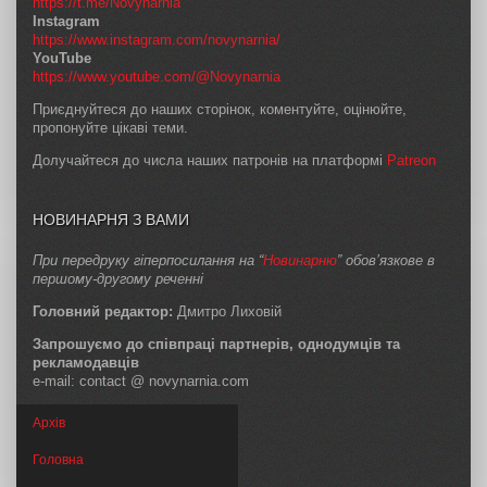
https://t.me/Novynarnia
Instagram
https://www.instagram.com/novynarnia/
YouTube
https://www.youtube.com/@Novynarnia
Приєднуйтеся до наших сторінок, коментуйте, оцінюйте,
пропонуйте цікаві теми.
Долучайтеся до числа наших патронів на платформі
Patreon
НОВИНАРНЯ З ВАМИ
При передруку гіперпосилання на “
Новинарню
” обов’язкове в
першому-другому реченні
Головний редактор:
Дмитро Лиховій
Запрошуємо до співпраці партнерів, однодумців та
рекламодавців
e-mail: contact @ novynarnia.com
Архів
Головна