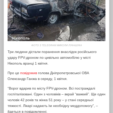
ФОТО З TELEGRAM МИКОЛИ ЛУКАШУКА
Три людини дістали поранення внаслідок російського
удару FPV-дроном по цивільно автомобілю у місті
Нікополь вранці 1 квітня.
Про це
повідомив
голова Дніпропетровської ОВА
Олександр Ганжа в середу, 1 квітня.
“Ворог вдарив по місту FPV-дроном. Всі постраждалі
госпіталізовані. Один з чоловіків – вкрай “важкий”. Ще один
чоловік 42 років та жінка 51 року – у стані середньої
тяжкості. Лікарі надають їм необхідну меддопомогу”, –
йдеться в повідомленні.