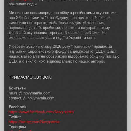
важливих подій.
Ми пишемо насамперед про війну з російськими окупантами;
про Збройні сили та їх розбудову; про армію і військових,
силовиків і ветеранів, мобілізованих/демобілізованих,
переселенців та їх проблеми; про життя на українському
Донбасі й окупованих теренах; безпекові проблеми. Не
оминаємо інші варті уваги події в Україні та світі.
У березні 2025 - лютому 2026 року “Новинарня” працює за
підтримки Європейського фонду за демократію (EED). Зміст
наших матеріалів не обов’язково відображає офіційну позицію
EED, а є виключною відповідальністю наших авторів.
ТРИМАЄМО ЗВ’ЯЗОК!
Контакти
news @ novynarnia.com
contact @ novynarnia.com
Facebook
https://www.facebook.com/Novynarnia
Twitter
https://twitter.com/Novynarnia
Телеграм