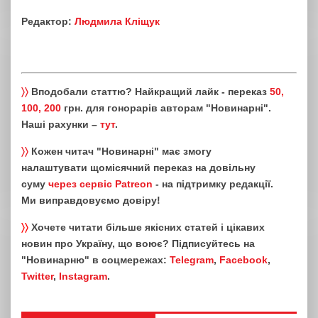
Редактор:
Людмила Кліщук
〉〉
Вподобали статтю? Найкращий лайк - переказ
50,
100, 200
грн. для гонорарів авторам "Новинарні".
Наші рахунки –
тут
.
〉〉
Кожен читач "Новинарні" має змогу
налаштувати щомісячний переказ на довільну
суму
через сервіс Patreon
- на підтримку редакції.
Ми виправдовуємо довіру!
〉〉
Хочете читати більше якісних статей і цікавих
новин про Україну, що воює? Підписуйтесь на
"Новинарню" в соцмережах:
Telegram
,
Facebook
,
Twitter
,
Instagram
.