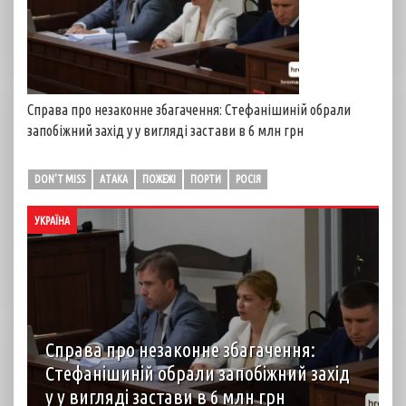
Справа про незаконне збагачення: Стефанішиній обрали
запобіжний захід у у вигляді застави в 6 млн грн
DON'T MISS
АТАКА
ПОЖЕЖІ
ПОРТИ
РОСІЯ
УКРАЇНА
Справа про незаконне збагачення:
Стефанішиній обрали запобіжний захід
у у вигляді застави в 6 млн грн