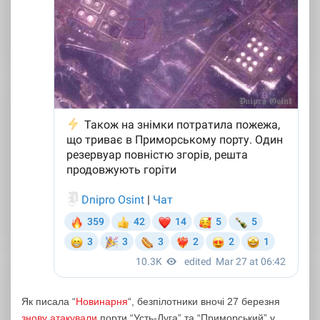
Як писала “
Новинарня
“, безпілотники вночі 27 березня
знову атакували
порти “Усть-Луга” та “Приморський” у