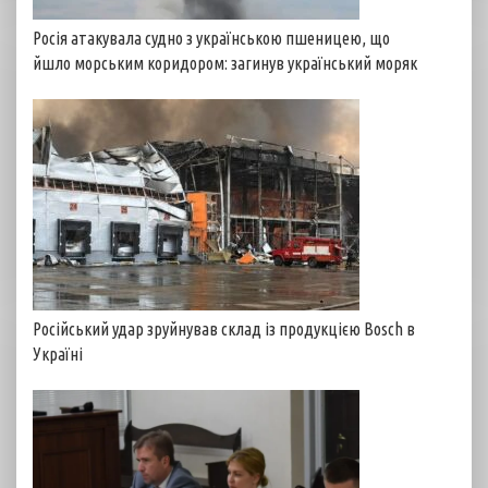
Росія атакувала судно з українською пшеницею, що
йшло морським коридором: загинув український моряк
Російський удар зруйнував склад із продукцією Bosch в
Україні