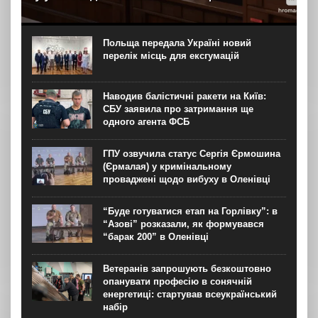
Колишній посолці України у США Ользі Стефанішиній
обрали запобіжний захід – заставу розміром 6 мільйонів
гривень в межах справи про незаконне збагачення. Про
Польща передала Україні новий
це зранку 6 серпня повідомляє “Громадське”....
перелік місць для ексгумацій
Наводив балістичні ракети на Київ:
СБУ заявила про затримання ще
одного агента ФСБ
ГПУ озвучила статус Сергія Єрмошина
(Єрмалая) у кримінальному
проваджені щодо вибуху в Оленівці
“Буде готуватися етап на Горлівку”: в
“Азові” розказали, як формувався
“барак 200” в Оленівці
Ветеранів запрошують безкоштовно
опанувати професію в сонячній
енергетиці: стартував всеукраїнський
набір