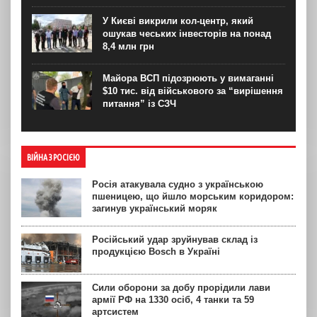
У Києві викрили кол-центр, який
ошукав чеських інвесторів на понад
8,4 млн грн
Майора ВСП підозрюють у вимаганні
$10 тис. від військового за “вирішення
питання” із СЗЧ
ВІЙНА З РОСІЄЮ
Росія атакувала судно з українською
пшеницею, що йшло морським коридором:
загинув український моряк
Російський удар зруйнував склад із
продукцією Bosch в Україні
Сили оборони за добу прорідили лави
армії РФ на 1330 осіб, 4 танки та 59
артсистем