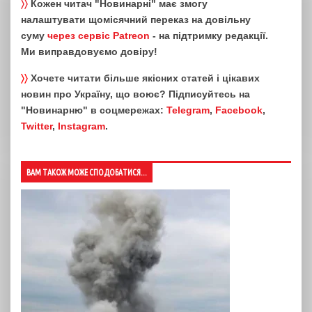
〉〉
Кожен читач "Новинарні" має змогу
налаштувати щомісячний переказ на довільну
суму
через сервіс Patreon
- на підтримку редакції.
Ми виправдовуємо довіру!
〉〉
Хочете читати більше якісних статей і цікавих
новин про Україну, що воює? Підписуйтесь на
"Новинарню" в соцмережах:
Telegram
,
Facebook
,
Twitter
,
Instagram
.
ВАМ ТАКОЖ МОЖЕ СПОДОБАТИСЯ...