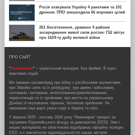
Росія атакувала Україну 4 ракетами та 101
дроном: ППО знешкодила 66 ворожих цілей
261 боєзіткнення, уражено 4 райони
зосередження живої сили росіян: ГШ звітує
про 1624-ту добу великої війни
ПРО САЙТ
“
Новинарня
“
– український ньюзрум. Без фейків. В курсі
важливих подій.
Ми пишемо насамперед про війну з російськими окупантами;
про Збройні сили та їх розбудову; про армію і військових,
силовиків і ветеранів, мобілізованих/демобілізованих,
переселенців та їх проблеми; про життя на українському
Донбасі й окупованих теренах; безпекові проблеми. Не
оминаємо інші варті уваги події в Україні та світі.
У березні 2025 - лютому 2026 року “Новинарня” працює за
підтримки Європейського фонду за демократію (EED). Зміст
наших матеріалів не обов’язково відображає офіційну позицію
EED, а є виключною відповідальністю наших авторів.