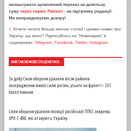
налаштувати щомісячний переказ на довільну
суму
через сервіс Patreon
- на підтримку редакції.
Ми виправдовуємо довіру!
〉〉
Хочете читати більше якісних статей і цікавих новин про
Україну, що воює? Підписуйтесь на "Новинарню" в
соцмережах:
Telegram
,
Facebook
,
Twitter
,
Instagram
.
ВАМ ТАКОЖ МОЖЕ СПОДОБАТИСЯ...
За добу Сили оборони уразили вісім районів
зосередження живої сили росіян, усього на фронті – 231
боєзіткнення
Сили оборони уразили позиції російської ППО, зокрема
ЗРК С-400, які атакують Україну