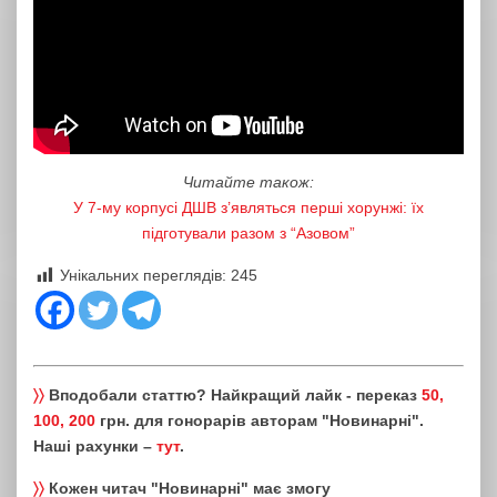
Читайте також:
У 7-му корпусі ДШВ з’являться перші хорунжі: їх
підготували разом з “Азовом”
Унікальних переглядів:
245
〉〉
Вподобали статтю? Найкращий лайк - переказ
50,
100, 200
грн. для гонорарів авторам "Новинарні".
Наші рахунки –
тут
.
〉〉
Кожен читач "Новинарні" має змогу