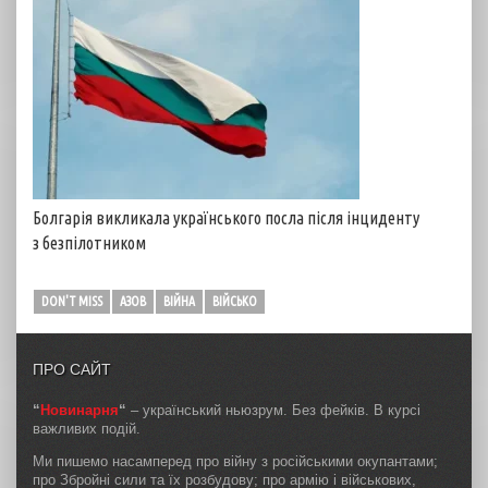
Болгарія викликала українського посла після інциденту
з безпілотником
DON'T MISS
АЗОВ
ВІЙНА
ВІЙСЬКО
ПРО САЙТ
“
Новинарня
“
– український ньюзрум. Без фейків. В курсі
важливих подій.
Ми пишемо насамперед про війну з російськими окупантами;
про Збройні сили та їх розбудову; про армію і військових,