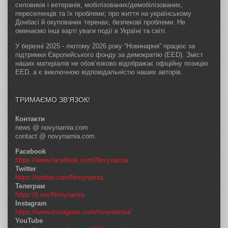
силовиків і ветеранів, мобілізованих/демобілізованих,
переселенців та їх проблеми; про життя на українському
Донбасі й окупованих теренах; безпекові проблеми. Не
оминаємо інші варті уваги події в Україні та світі.
У березні 2025 - лютому 2026 року “Новинарня” працює за
підтримки Європейського фонду за демократію (EED). Зміст
наших матеріалів не обов’язково відображає офіційну позицію
EED, а є виключною відповідальністю наших авторів.
ТРИМАЄМО ЗВ’ЯЗОК!
Контакти
news @ novynarnia.com
contact @ novynarnia.com
Facebook
https://www.facebook.com/Novynarnia
Twitter
https://twitter.com/Novynarnia
Телеграм
https://t.me/Novynarnia
Instagram
https://www.instagram.com/novynarnia/
YouTube