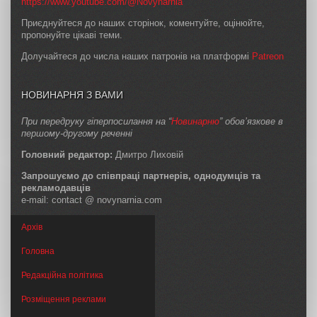
https://www.youtube.com/@Novynarnia
Приєднуйтеся до наших сторінок, коментуйте, оцінюйте,
пропонуйте цікаві теми.
Долучайтеся до числа наших патронів на платформі
Patreon
НОВИНАРНЯ З ВАМИ
При передруку гіперпосилання на “
Новинарню
” обов’язкове в
першому-другому реченні
Головний редактор:
Дмитро Лиховій
Запрошуємо до співпраці партнерів, однодумців та
рекламодавців
e-mail: contact @ novynarnia.com
Архів
Головна
Редакційна політика
Розміщення реклами