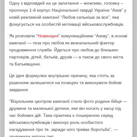
Одну з відповідей на це запитання – можливо, головну –
пропонує 1-й корпус Національної гвардії України “Азов” у
новій рекламній кампанії “Любов сильніша за все”, яка
фокусується на особистій мотивації військовослужбовців.
Як розповіли “
Новинарні
” комунікаційники “Азову”, в основі
кампанії — теза про любов як визначальний фактор
продовження служби. Йдеться про любов до близьких:
партнерів, дітей, батьків, друзів — а також до свого міста
та Батьківщини.
Ця ідея формулює внутрішню причину, яка стоїть за
рішенням залишатися на позиціях та виконувати бойові
завдання.
“Візуальним центром кампанії стало фото родини бійця —
дружини та маленької дитини, яке він носить у касці під
час бойових дій. Така практика є поширеною серед
військовослужбовців і виконує роль особистого
нагадування про те, заради чого триває боротьба”, —
зауважили автори ідеї.