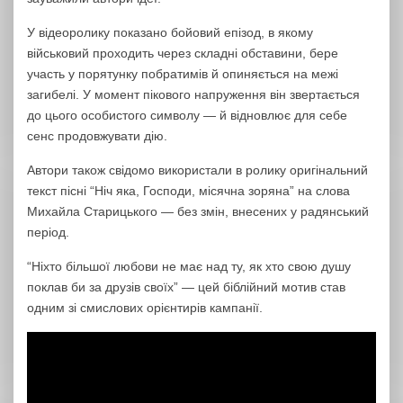
У відеоролику показано бойовий епізод, в якому
військовий проходить через складні обставини, бере
участь у порятунку побратимів й опиняється на межі
загибелі. У момент пікового напруження він звертається
до цього особистого символу — й відновлює для себе
сенс продовжувати дію.
Автори також свідомо використали в ролику оригінальний
текст пісні “Ніч яка, Господи, місячна зоряна” на слова
Михайла Старицького — без змін, внесених у радянський
період.
“Ніхто більшої любови не має над ту, як хто свою душу
поклав би за друзів своїх” — цей біблійний мотив став
одним зі смислових орієнтирів кампанії.