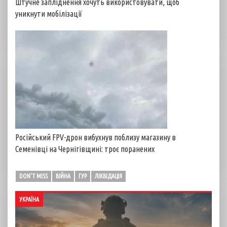
Штучне запліднення хочуть використовувати, щоб
уникнути мобілізації
Російський FPV-дрон вибухнув поблизу магазину в
Семенівці на Чернігівщині: троє поранених
DON'T MISS
ВІЙНА
ГУР
ЛІКВІДАЦІЯ
УКРАЇНА