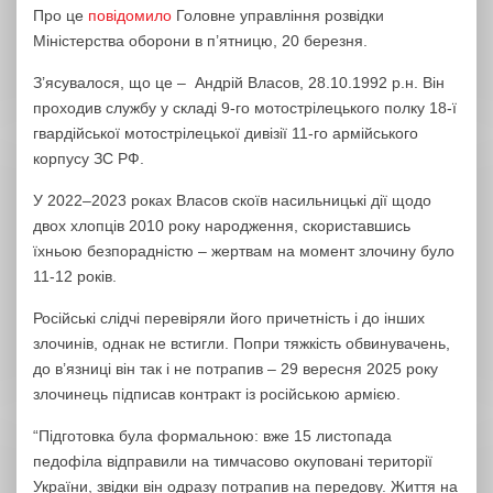
Про це
повідомило
Головне управління розвідки
Міністерства оборони в п’ятницю, 20 березня.
З’ясувалося, що це – Андрій Власов, 28.10.1992 р.н. Він
проходив службу у складі 9-го мотострілецького полку 18-ї
гвардійської мотострілецької дивізії 11-го армійського
корпусу ЗС РФ.
У 2022–2023 роках Власов скоїв насильницькі дії щодо
двох хлопців 2010 року народження, скориставшись
їхньою безпорадністю – жертвам на момент злочину було
11-12 років.
Російські слідчі перевіряли його причетність і до інших
злочинів, однак не встигли. Попри тяжкість обвинувачень,
до в’язниці він так і не потрапив – 29 вересня 2025 року
злочинець підписав контракт із російською армією.
“Підготовка була формальною: вже 15 листопада
педофіла відправили на тимчасово окуповані території
України, звідки він одразу потрапив на передову. Життя на