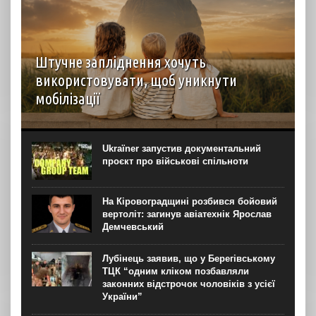
Штучне запліднення хочуть
використовувати, щоб уникнути
мобілізації
З початку повномасштабного вторгнення в Україні
з’явилися прицільні запити на ЕКЗ трьома ембріонами.
Попит на процедуру може бути пов’язаний із нормою
Ukraїner запустив документальний
закону про відстрочку мобілізації батьків, що мають
проєкт про військові спільноти
троє...
На Кіровоградщині розбився бойовий
вертоліт: загинув авіатехнік Ярослав
Демчевський
Лубінець заявив, що у Берегівському
ТЦК “одним кліком позбавляли
законних відстрочок чоловіків з усієї
України”