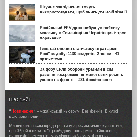
Штучне запліднення хочуть
використовувати, щоб уникнути мобілізації
Російський FPV-дрон вибухнув поблизу
магазину в Семенівці на Чернігівщині: троє
поранених
Генштаб оновив статистику втрат армії
Росії за добу: 1130 солдатів, 2 танки і 41
артсистема
За добу Сили оборони уразили вісім
районів зосередження живої сили росіян,
усього на фронті – 231 боєзіткнення
ПРО САЙТ
“
Новинарня
“
– український ньюзрум. Без фейків. В курсі
важливих подій.
Ми пишемо насамперед про війну з російськими окупантами;
про Збройні сили та їх розбудову; про армію і військових,
силовиків і ветеранів, мобілізованих/демобілізованих,