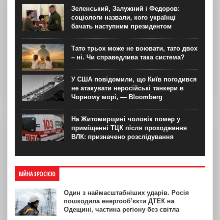
Зеленський, Залужний і Федоров:
соціологи назвали, кого українці
бачать наступним президентом
Тато трьох може не воювати, тато двох
– ні. Чи справедлива така система?
У США повідомили, що Київ погодився
не атакувати неросійські танкери в
Чорному морі, — Bloomberg
На Житомирщині чоловік помер у
приміщенні ТЦК після проходження
ВЛК: призначено розслідування
ВІЙНА З РОСІЄЮ
Один з наймасштабніших ударів. Росія
пошкодила енергооб’єкти ДТЕК на
Одещині, частина регіону без світла