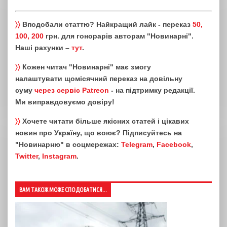
〉〉
Вподобали статтю? Найкращий лайк - переказ
50,
100, 200
грн. для гонорарів авторам "Новинарні".
Наші рахунки –
тут
.
〉〉
Кожен читач "Новинарні" має змогу
налаштувати щомісячний переказ на довільну
суму
через сервіс Patreon
- на підтримку редакції.
Ми виправдовуємо довіру!
〉〉
Хочете читати більше якісних статей і цікавих
новин про Україну, що воює? Підписуйтесь на
"Новинарню" в соцмережах:
Telegram
,
Facebook
,
Twitter
,
Instagram
.
ВАМ ТАКОЖ МОЖЕ СПОДОБАТИСЯ...