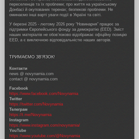
переселенців та їх проблеми; про життя на українському
Донбасі й окупованих теренах; безпекові проблеми. Не
оминаємо інші варті уваги події в Україні та світі.
У березні 2025 - лютому 2026 року “Новинарня” працює за
підтримки Європейського фонду за демократію (EED). Зміст
наших матеріалів не обов’язково відображає офіційну позицію
EED, а є виключною відповідальністю наших авторів.
ТРИМАЄМО ЗВ’ЯЗОК!
Контакти
news @ novynarnia.com
contact @ novynarnia.com
Facebook
https://www.facebook.com/Novynarnia
Twitter
https://twitter.com/Novynarnia
Телеграм
https://t.me/Novynarnia
Instagram
https://www.instagram.com/novynarnia/
YouTube
https://www.youtube.com/@Novynarnia